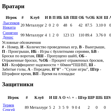
Вратари
Игрок
#
Клуб
И
В
П
ИБ
БВ
ПШ
ОБ
%ОБ
КН
Ш
Лысенков
20
Металлург
2
0
2
0
48
6
42
87.5
3.10
0
Никита
Синягин
99
Металлург
4
1
2
0
123
13
110
89.4
3.76
0
Денис
Условные обозначения
#
- Номер,
И
- Количество проведенных игр,
В
- Выигрыши,
П
- Проигрыши,
ИБ
- Игры с буллитными сериями,
БВ
-
Броски по воротам,
ПШ
- Пропущено шайб,
ОБ
-
Отраженные броски,
%ОБ
- Процент отраженных бросков,
КН
- Коэффициент надежности = 60мин*ПШ/ВП,
Ш
-
Забитые голы,
А
- Передачи,
И"0"
- "Сухие игры",
Штр
-
Штрафное время,
ВП
- Время на площадке
Защитники
Игрок
#
Клуб
И
Ш
А
О
+/-
+
-
Штр
ШР
ШБ
Ш
Теряев
89
Металлург
5
2
3
5
9
9
0
4
2
0
0
Сергей