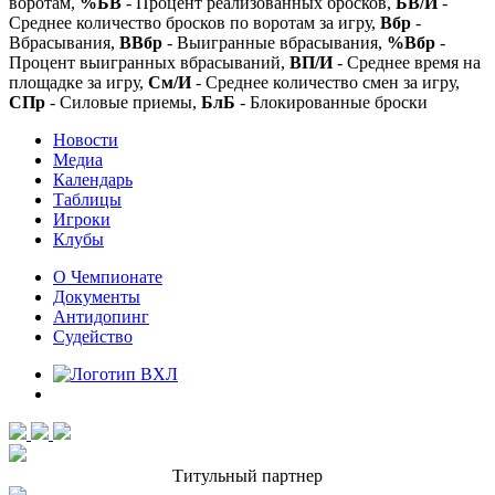
воротам,
%БВ
- Процент реализованных бросков,
БВ/И
-
Среднее количество бросков по воротам за игру,
Вбр
-
Вбрасывания,
ВВбр
- Выигранные вбрасывания,
%Вбр
-
Процент выигранных вбрасываний,
ВП/И
- Среднее время на
площадке за игру,
См/И
- Среднее количество смен за игру,
СПр
- Силовые приемы,
БлБ
- Блокированные броски
Новости
Медиа
Календарь
Таблицы
Игроки
Клубы
О Чемпионате
Документы
Антидопинг
Судейство
Титульный партнер