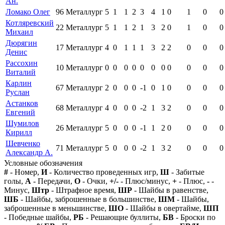
Ан.
Ломако Олег
96
Металлург
5
1
1
2
3
4
1
0
1
0
0
Котляревский
22
Металлург
5
1
1
2
1
3
2
0
1
0
0
Михаил
Дюрягин
17
Металлург
4
0
1
1
1
3
2
2
0
0
0
Денис
Рассохин
10
Металлург
0
0
0
0
0
0
0
0
0
0
0
Виталий
Карлин
67
Металлург
2
0
0
0
-1
0
1
0
0
0
0
Руслан
Астанков
68
Металлург
4
0
0
0
-2
1
3
2
0
0
0
Евгений
Шумилов
26
Металлург
5
0
0
0
-1
1
2
0
0
0
0
Кирилл
Шевченко
71
Металлург
5
0
0
0
-2
1
3
2
0
0
0
Александр А.
Условные обозначения
#
- Номер,
И
- Количество проведенных игр,
Ш
- Забитые
голы,
А
- Передачи,
О
- Очки,
+/-
- Плюс/минус,
+
- Плюс,
-
-
Минус,
Штр
- Штрафное время,
ШР
- Шайбы в равенстве,
ШБ
- Шайбы, заброшенные в большинстве,
ШМ
- Шайбы,
заброшенные в меньшинстве,
ШО
- Шайбы в овертайме,
ШП
- Победные шайбы,
РБ
- Решающие буллиты,
БВ
- Броски по