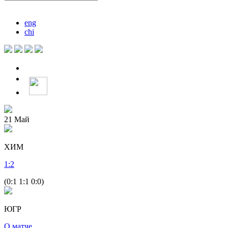
eng
chi
21
Май
ХИМ
1
:
2
(0:1 1:1 0:0)
ЮГР
О матче