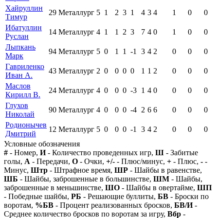
Хайруллин
29
Металлург
5
1
2
3
1
4
3
4
1
0
0
Тимур
Ибатуллин
14
Металлург
4
1
1
2
3
7
4
0
1
0
0
Руслан
Лыпкань
94
Металлург
5
0
1
1
-1
3
4
2
0
0
0
Марк
Гавриленко
43
Металлург
2
0
0
0
0
1
1
2
0
0
0
Иван А.
Маслов
24
Металлург
4
0
0
0
-3
1
4
0
0
0
0
Кирилл В.
Глухов
90
Металлург
4
0
0
0
-4
2
6
6
0
0
0
Николай
Родионычев
12
Металлург
5
0
0
0
-1
3
4
2
0
0
0
Дмитрий
Условные обозначения
#
- Номер,
И
- Количество проведенных игр,
Ш
- Забитые
голы,
А
- Передачи,
О
- Очки,
+/-
- Плюс/минус,
+
- Плюс,
-
-
Минус,
Штр
- Штрафное время,
ШР
- Шайбы в равенстве,
ШБ
- Шайбы, заброшенные в большинстве,
ШМ
- Шайбы,
заброшенные в меньшинстве,
ШО
- Шайбы в овертайме,
ШП
- Победные шайбы,
РБ
- Решающие буллиты,
БВ
- Броски по
воротам,
%БВ
- Процент реализованных бросков,
БВ/И
-
Среднее количество бросков по воротам за игру,
Вбр
-