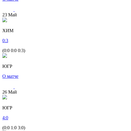
23
Май
ХИМ
0
:
3
(0:0 0:0 0:3)
ЮГР
О матче
26
Май
ЮГР
4
:
0
(0:0 1:0 3:0)