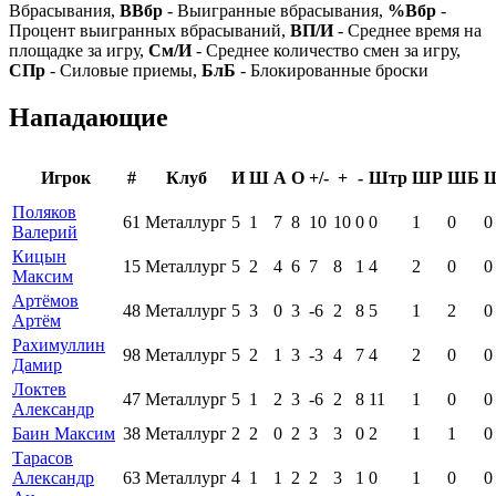
Вбрасывания,
ВВбр
- Выигранные вбрасывания,
%Вбр
-
Процент выигранных вбрасываний,
ВП/И
- Среднее время на
площадке за игру,
См/И
- Среднее количество смен за игру,
СПр
- Силовые приемы,
БлБ
- Блокированные броски
Нападающие
Игрок
#
Клуб
И
Ш
А
О
+/-
+
-
Штр
ШР
ШБ
Поляков
61
Металлург
5
1
7
8
10
10
0
0
1
0
0
Валерий
Кицын
15
Металлург
5
2
4
6
7
8
1
4
2
0
0
Максим
Артёмов
48
Металлург
5
3
0
3
-6
2
8
5
1
2
0
Артём
Рахимуллин
98
Металлург
5
2
1
3
-3
4
7
4
2
0
0
Дамир
Локтев
47
Металлург
5
1
2
3
-6
2
8
11
1
0
0
Александр
Баин Максим
38
Металлург
2
2
0
2
3
3
0
2
1
1
0
Тарасов
Александр
63
Металлург
4
1
1
2
2
3
1
0
1
0
0