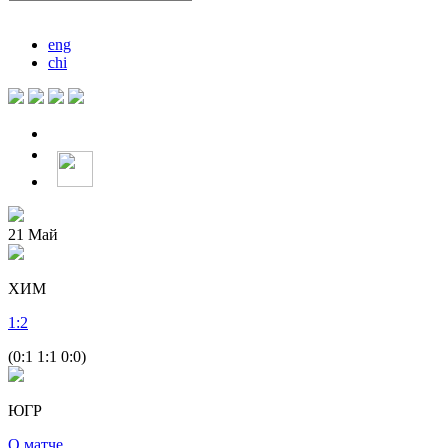
eng
chi
21
Май
ХИМ
1
:
2
(0:1 1:1 0:0)
ЮГР
О матче