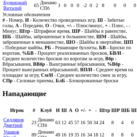
Будницкий
Динамо
65
3
0
0
0
-2
0
2
8
0
0
0
Виталий
СПб
Условные обозначения
#
- Номер,
И
- Количество проведенных игр,
Ш
- Забитые
голы,
А
- Передачи,
О
- Очки,
+/-
- Плюс/минус,
+
- Плюс,
-
-
Минус,
Штр
- Штрафное время,
ШР
- Шайбы в равенстве,
ШБ
- Шайбы, заброшенные в большинстве,
ШМ
- Шайбы,
заброшенные в меньшинстве,
ШО
- Шайбы в овертайме,
ШП
- Победные шайбы,
РБ
- Решающие буллиты,
БВ
- Броски по
воротам,
%БВ
- Процент реализованных бросков,
БВ/И
-
Среднее количество бросков по воротам за игру,
Вбр
-
Вбрасывания,
ВВбр
- Выигранные вбрасывания,
%Вбр
-
Процент выигранных вбрасываний,
ВП/И
- Среднее время на
площадке за игру,
См/И
- Среднее количество смен за игру,
СПр
- Силовые приемы,
БлБ
- Блокированные броски
Нападающие
Игрок
#
Клуб
И
Ш
А
О
+/-
+
-
Штр
ШР
ШБ
Ш
Сидляров
Динамо
23
63
12
45
57
16
50
34
24
8
4
0
Дмитрий
СПб
Ушаков
Динамо
89
49
16
19
35
16
34
18
12
8
8
0