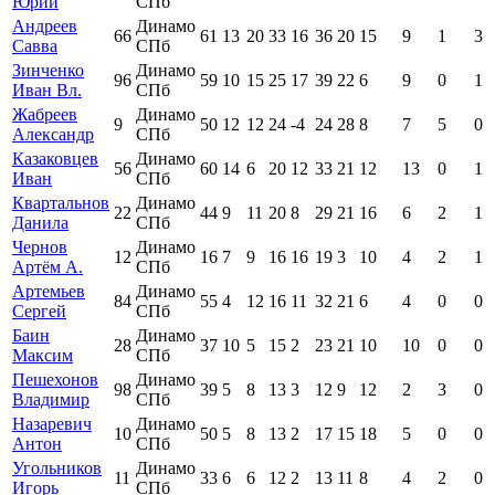
Юрий
СПб
Андреев
Динамо
66
61
13
20
33
16
36
20
15
9
1
3
Савва
СПб
Зинченко
Динамо
96
59
10
15
25
17
39
22
6
9
0
1
Иван Вл.
СПб
Жабреев
Динамо
9
50
12
12
24
-4
24
28
8
7
5
0
Александр
СПб
Казаковцев
Динамо
56
60
14
6
20
12
33
21
12
13
0
1
Иван
СПб
Квартальнов
Динамо
22
44
9
11
20
8
29
21
16
6
2
1
Данила
СПб
Чернов
Динамо
12
16
7
9
16
16
19
3
10
4
2
1
Артём А.
СПб
Артемьев
Динамо
84
55
4
12
16
11
32
21
6
4
0
0
Сергей
СПб
Баин
Динамо
28
37
10
5
15
2
23
21
10
10
0
0
Максим
СПб
Пешехонов
Динамо
98
39
5
8
13
3
12
9
12
2
3
0
Владимир
СПб
Назаревич
Динамо
10
50
5
8
13
2
17
15
18
5
0
0
Антон
СПб
Угольников
Динамо
11
33
6
6
12
2
13
11
8
4
2
0
Игорь
СПб