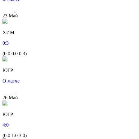
23
Май
ХИМ
0
:
3
(0:0 0:0 0:3)
ЮГР
О матче
26
Май
ЮГР
4
:
0
(0:0 1:0 3:0)