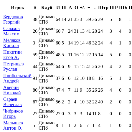
Игрок
#
Клуб
И
Ш
А
О
+/-
+
-
Штр
ШР
ШБ
Бердюков
Динамо
38
64
14
21
35
3
39
36
39
5
8
1
Георгий
СПб
Салахов
Динамо
26
60
7
24
31
13
41
28
24
3
4
0
Максим
СПб
Меляков
Динамо
3
60
5
14
19
14
46
32
24
4
1
0
Кирилл
СПб
Никитин
Динамо
59
48
5
11
16
12
27
15
14
5
0
0
Егор А.
СПб
Петрищев
Динамо
44
64
6
9
15
15
41
26
20
4
2
0
Руслан
СПб
Прибыльский
Динамо
91
37
6
6
12
10
18
8
16
5
1
0
Андрей
СПб
Аверин
Динамо
80
47
4
7
11
9
35
26
26
4
0
0
Николай
СПб
Сараев
Динамо
67
56
2
2
4
10
32
22
40
2
0
0
Вячеслав
СПб
Чибриков
Динамо
27
27
0
3
3
3
14
11
8
0
0
0
Игорь
СПб
Малышев
Динамо
5
8
1
1
2
6
7
1
4
1
0
0
Антон О.
СПб