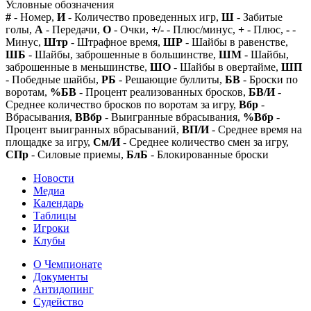
Условные обозначения
#
- Номер,
И
- Количество проведенных игр,
Ш
- Забитые
голы,
А
- Передачи,
О
- Очки,
+/-
- Плюс/минус,
+
- Плюс,
-
-
Минус,
Штр
- Штрафное время,
ШР
- Шайбы в равенстве,
ШБ
- Шайбы, заброшенные в большинстве,
ШМ
- Шайбы,
заброшенные в меньшинстве,
ШО
- Шайбы в овертайме,
ШП
- Победные шайбы,
РБ
- Решающие буллиты,
БВ
- Броски по
воротам,
%БВ
- Процент реализованных бросков,
БВ/И
-
Среднее количество бросков по воротам за игру,
Вбр
-
Вбрасывания,
ВВбр
- Выигранные вбрасывания,
%Вбр
-
Процент выигранных вбрасываний,
ВП/И
- Среднее время на
площадке за игру,
См/И
- Среднее количество смен за игру,
СПр
- Силовые приемы,
БлБ
- Блокированные броски
Новости
Медиа
Календарь
Таблицы
Игроки
Клубы
О Чемпионате
Документы
Антидопинг
Судейство