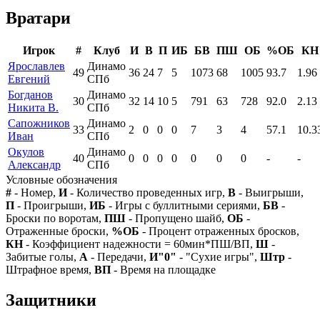
Вратари
Игрок
#
Клуб
И
В
П
ИБ
БВ
ПШ
ОБ
%ОБ
КН
Ярославлев
Динамо
49
36
24
7
5
1073
68
1005
93.7
1.96
Евгений
СПб
Богданов
Динамо
30
32
14
10
5
791
63
728
92.0
2.13
Никита В.
СПб
Сапожников
Динамо
33
2
0
0
0
7
3
4
57.1
10.3
Иван
СПб
Окулов
Динамо
40
0
0
0
0
0
0
0
-
-
Александр
СПб
Условные обозначения
#
- Номер,
И
- Количество проведенных игр,
В
- Выигрыши,
П
- Проигрыши,
ИБ
- Игры с буллитными сериями,
БВ
-
Броски по воротам,
ПШ
- Пропущено шайб,
ОБ
-
Отраженные броски,
%ОБ
- Процент отраженных бросков,
КН
- Коэффициент надежности = 60мин*ПШ/ВП,
Ш
-
Забитые голы,
А
- Передачи,
И"0"
- "Сухие игры",
Штр
-
Штрафное время,
ВП
- Время на площадке
Защитники