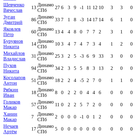
Шевченко
Динамо
13
27
6
3
9
-1
11
12
10
3
3
0
Вячеслав
СПб
Зуган
Динамо
86
33
7
1
8
-3
14
17
14
6
1
0
Дмитрий
СПб
Яковлев
Динамо
60
13
4
4
8
0
7
7
2
3
1
0
Пётр
СПб
Буруянов
Динамо
14
10
3
4
7
4
7
3
4
1
2
0
Никита
СПб
Михайлов
Динамо
31
25
3
2
5
-3
6
9
33
3
0
0
Владислав
СПб
Пухов
Динамо
94
34
2
3
5
5
8
3
13
2
0
0
Никита
СПб
Косолапов
Динамо
51
18
2
2
4
-5
2
7
0
1
1
0
Антон
СПб
Рябкин
Динамо
18
8
0
2
2
0
4
4
6
0
0
0
Иван
СПб
Голиков
Динамо
57
11
0
2
2
5
7
2
0
0
0
0
Макар
СПб
Ханин
Динамо
7
2
0
0
0
-1
0
1
2
0
0
0
Макар
СПб
Нечаев
Динамо
17
5
0
0
0
0
0
0
0
0
0
0
Артём
СПб