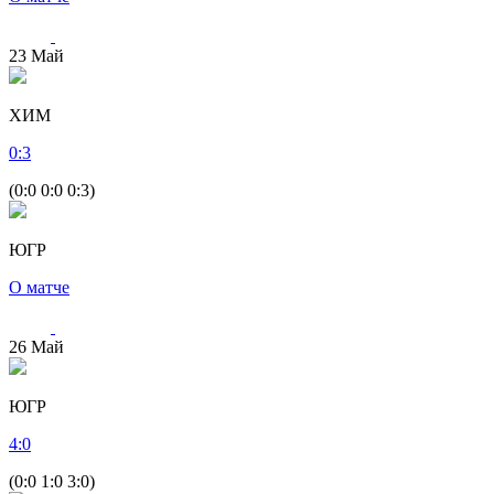
23
Май
ХИМ
0
:
3
(0:0 0:0 0:3)
ЮГР
О матче
26
Май
ЮГР
4
:
0
(0:0 1:0 3:0)