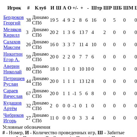
Игрок
#
Клуб
И
Ш
А
О
+/-
+
-
Штр
ШР
ШБ
ШМ
Бердюков
Динамо
38
19
5
4
9
2
8
6
16
0
5
0
0
Георгий
СПб
Меляков
Динамо
3
20
2
1
3
6
13
7
4
2
0
0
0
Кирилл
СПб
Салахов
Динамо
26
16
0
3
3
7
11
4
10
0
0
0
0
Максим
СПб
Никитин
Динамо
59
20
0
2
2
0
7
7
6
0
0
0
0
Егор А.
СПб
Аверин
Динамо
80
18
0
1
1
0
10
10
0
0
0
0
0
Николай
СПб
Петрищев
Динамо
44
20
0
1
1
1
13
12
8
0
0
0
0
Руслан
СПб
Сараев
Динамо
67
20
0
1
1
-1
5
6
8
0
0
0
0
Вячеслав
СПб
Кудашов
Динамо
32
2
0
0
0
-1
0
1
0
0
0
0
0
Артём
СПб
Чибриков
Динамо
27
11
0
0
0
0
3
3
4
0
0
0
0
Игорь
СПб
Условные обозначения
#
- Номер,
И
- Количество проведенных игр,
Ш
- Забитые