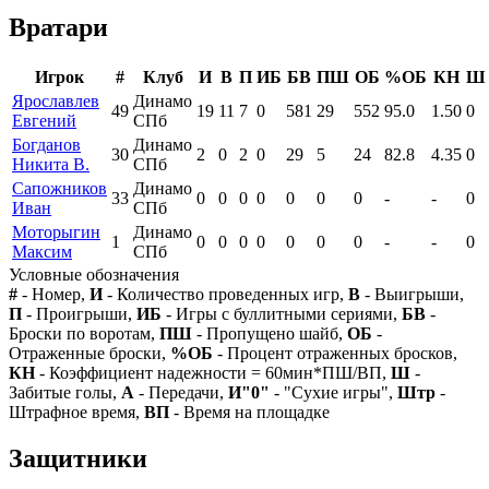
Вратари
Игрок
#
Клуб
И
В
П
ИБ
БВ
ПШ
ОБ
%ОБ
КН
Ш
Ярославлев
Динамо
49
19
11
7
0
581
29
552
95.0
1.50
0
Евгений
СПб
Богданов
Динамо
30
2
0
2
0
29
5
24
82.8
4.35
0
Никита В.
СПб
Сапожников
Динамо
33
0
0
0
0
0
0
0
-
-
0
Иван
СПб
Моторыгин
Динамо
1
0
0
0
0
0
0
0
-
-
0
Максим
СПб
Условные обозначения
#
- Номер,
И
- Количество проведенных игр,
В
- Выигрыши,
П
- Проигрыши,
ИБ
- Игры с буллитными сериями,
БВ
-
Броски по воротам,
ПШ
- Пропущено шайб,
ОБ
-
Отраженные броски,
%ОБ
- Процент отраженных бросков,
КН
- Коэффициент надежности = 60мин*ПШ/ВП,
Ш
-
Забитые голы,
А
- Передачи,
И"0"
- "Сухие игры",
Штр
-
Штрафное время,
ВП
- Время на площадке
Защитники