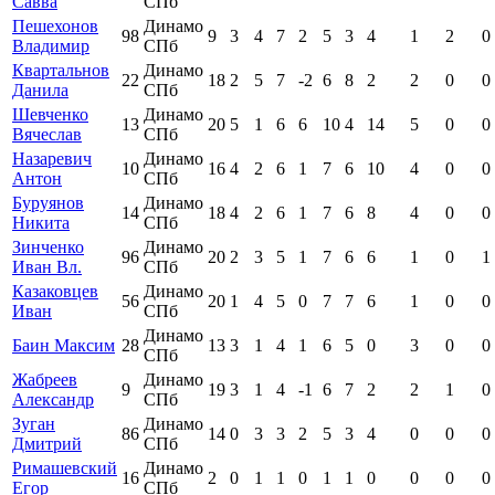
Савва
СПб
Пешехонов
Динамо
98
9
3
4
7
2
5
3
4
1
2
0
Владимир
СПб
Квартальнов
Динамо
22
18
2
5
7
-2
6
8
2
2
0
0
Данила
СПб
Шевченко
Динамо
13
20
5
1
6
6
10
4
14
5
0
0
Вячеслав
СПб
Назаревич
Динамо
10
16
4
2
6
1
7
6
10
4
0
0
Антон
СПб
Буруянов
Динамо
14
18
4
2
6
1
7
6
8
4
0
0
Никита
СПб
Зинченко
Динамо
96
20
2
3
5
1
7
6
6
1
0
1
Иван Вл.
СПб
Казаковцев
Динамо
56
20
1
4
5
0
7
7
6
1
0
0
Иван
СПб
Динамо
Баин Максим
28
13
3
1
4
1
6
5
0
3
0
0
СПб
Жабреев
Динамо
9
19
3
1
4
-1
6
7
2
2
1
0
Александр
СПб
Зуган
Динамо
86
14
0
3
3
2
5
3
4
0
0
0
Дмитрий
СПб
Римашевский
Динамо
16
2
0
1
1
0
1
1
0
0
0
0
Егор
СПб