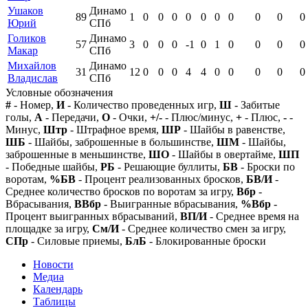
Ушаков
Динамо
89
1
0
0
0
0
0
0
0
0
0
0
Юрий
СПб
Голиков
Динамо
57
3
0
0
0
-1
0
1
0
0
0
0
Макар
СПб
Михайлов
Динамо
31
12
0
0
0
4
4
0
0
0
0
0
Владислав
СПб
Условные обозначения
#
- Номер,
И
- Количество проведенных игр,
Ш
- Забитые
голы,
А
- Передачи,
О
- Очки,
+/-
- Плюс/минус,
+
- Плюс,
-
-
Минус,
Штр
- Штрафное время,
ШР
- Шайбы в равенстве,
ШБ
- Шайбы, заброшенные в большинстве,
ШМ
- Шайбы,
заброшенные в меньшинстве,
ШО
- Шайбы в овертайме,
ШП
- Победные шайбы,
РБ
- Решающие буллиты,
БВ
- Броски по
воротам,
%БВ
- Процент реализованных бросков,
БВ/И
-
Среднее количество бросков по воротам за игру,
Вбр
-
Вбрасывания,
ВВбр
- Выигранные вбрасывания,
%Вбр
-
Процент выигранных вбрасываний,
ВП/И
- Среднее время на
площадке за игру,
См/И
- Среднее количество смен за игру,
СПр
- Силовые приемы,
БлБ
- Блокированные броски
Новости
Медиа
Календарь
Таблицы