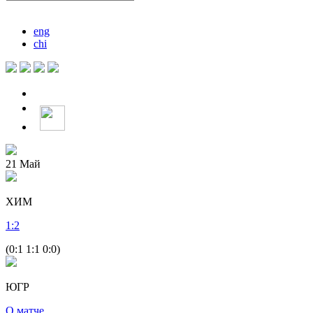
eng
chi
21
Май
ХИМ
1
:
2
(0:1 1:1 0:0)
ЮГР
О матче