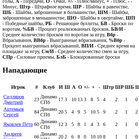
голы,
А
- Передачи,
О
- Очки,
+/-
- Плюс/минус,
+
- Плюс,
-
-
Минус,
Штр
- Штрафное время,
ШР
- Шайбы в равенстве,
ШБ
- Шайбы, заброшенные в большинстве,
ШМ
- Шайбы,
заброшенные в меньшинстве,
ШО
- Шайбы в овертайме,
ШП
- Победные шайбы,
РБ
- Решающие буллиты,
БВ
- Броски по
воротам,
%БВ
- Процент реализованных бросков,
БВ/И
-
Среднее количество бросков по воротам за игру,
Вбр
-
Вбрасывания,
ВВбр
- Выигранные вбрасывания,
%Вбр
-
Процент выигранных вбрасываний,
ВП/И
- Среднее время на
площадке за игру,
См/И
- Среднее количество смен за игру,
СПр
- Силовые приемы,
БлБ
- Блокированные броски
Нападающие
Игрок
#
Клуб
И
Ш
А
О
+/-
+
-
Штр
ШР
ШБ
Сидляров
Динамо
23
17
3
10
13
3
8
5
4
2
1
0
Дмитрий
СПб
Артемьев
Динамо
84
20
5
4
9
5
10
5
9
2
1
2
Сергей
СПб
Динамо
Яковлев Пётр
60
12
3
5
8
1
4
3
6
2
1
0
СПб
Андреев
Динамо
66
20
2
6
8
0
10
10
8
1
1
0