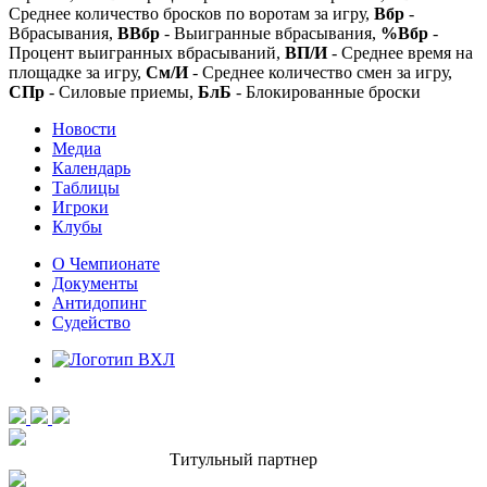
Среднее количество бросков по воротам за игру,
Вбр
-
Вбрасывания,
ВВбр
- Выигранные вбрасывания,
%Вбр
-
Процент выигранных вбрасываний,
ВП/И
- Среднее время на
площадке за игру,
См/И
- Среднее количество смен за игру,
СПр
- Силовые приемы,
БлБ
- Блокированные броски
Новости
Медиа
Календарь
Таблицы
Игроки
Клубы
О Чемпионате
Документы
Антидопинг
Судейство
Титульный партнер