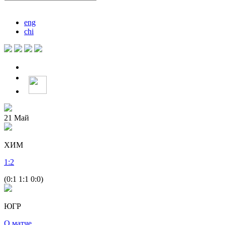
eng
chi
21
Май
ХИМ
1
:
2
(0:1 1:1 0:0)
ЮГР
О матче