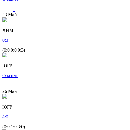
23
Май
ХИМ
0
:
3
(0:0 0:0 0:3)
ЮГР
О матче
26
Май
ЮГР
4
:
0
(0:0 1:0 3:0)