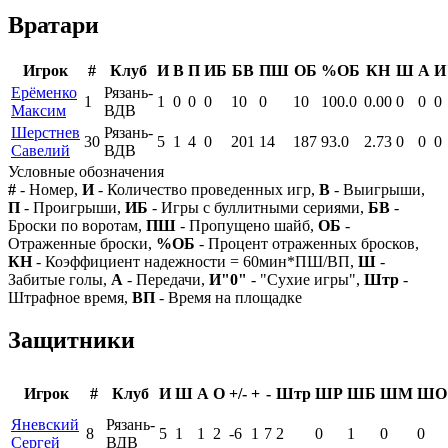
Вратари
Игрок
#
Клуб
И
В
П
ИБ
БВ
ПШ
ОБ
%ОБ
КН
Ш
А
И
Ерёменко
Рязань-
1
1
0
0
0
10
0
10
100.0
0.00
0
0
0
Максим
ВДВ
Шерстнев
Рязань-
30
5
1
4
0
201
14
187
93.0
2.73
0
0
0
Савелий
ВДВ
Условные обозначения
#
- Номер,
И
- Количество проведенных игр,
В
- Выигрыши,
П
- Проигрыши,
ИБ
- Игры с буллитными сериями,
БВ
-
Броски по воротам,
ПШ
- Пропущено шайб,
ОБ
-
Отраженные броски,
%ОБ
- Процент отраженных бросков,
КН
- Коэффициент надежности = 60мин*ПШ/ВП,
Ш
-
Забитые голы,
А
- Передачи,
И"0"
- "Сухие игры",
Штр
-
Штрафное время,
ВП
- Время на площадке
Защитники
Игрок
#
Клуб
И
Ш
А
О
+/-
+
-
Штр
ШР
ШБ
ШМ
ШО
Яневский
Рязань-
8
5
1
1
2
-6
1
7
2
0
1
0
0
Сергей
ВДВ