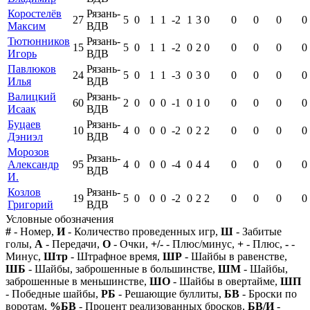
Коростелёв
Рязань-
27
5
0
1
1
-2
1
3
0
0
0
0
0
Максим
ВДВ
Тютюнников
Рязань-
15
5
0
1
1
-2
0
2
0
0
0
0
0
Игорь
ВДВ
Павлюков
Рязань-
24
5
0
1
1
-3
0
3
0
0
0
0
0
Илья
ВДВ
Валицкий
Рязань-
60
2
0
0
0
-1
0
1
0
0
0
0
0
Исаак
ВДВ
Буцаев
Рязань-
10
4
0
0
0
-2
0
2
2
0
0
0
0
Дэниэл
ВДВ
Морозов
Рязань-
Александр
95
4
0
0
0
-4
0
4
4
0
0
0
0
ВДВ
И.
Козлов
Рязань-
19
5
0
0
0
-2
0
2
2
0
0
0
0
Григорий
ВДВ
Условные обозначения
#
- Номер,
И
- Количество проведенных игр,
Ш
- Забитые
голы,
А
- Передачи,
О
- Очки,
+/-
- Плюс/минус,
+
- Плюс,
-
-
Минус,
Штр
- Штрафное время,
ШР
- Шайбы в равенстве,
ШБ
- Шайбы, заброшенные в большинстве,
ШМ
- Шайбы,
заброшенные в меньшинстве,
ШО
- Шайбы в овертайме,
ШП
- Победные шайбы,
РБ
- Решающие буллиты,
БВ
- Броски по
воротам,
%БВ
- Процент реализованных бросков,
БВ/И
-