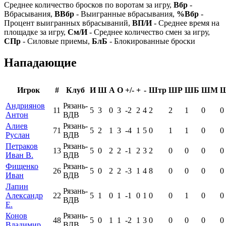
Среднее количество бросков по воротам за игру,
Вбр
-
Вбрасывания,
ВВбр
- Выигранные вбрасывания,
%Вбр
-
Процент выигранных вбрасываний,
ВП/И
- Среднее время на
площадке за игру,
См/И
- Среднее количество смен за игру,
СПр
- Силовые приемы,
БлБ
- Блокированные броски
Нападающие
Игрок
#
Клуб
И
Ш
А
О
+/-
+
-
Штр
ШР
ШБ
ШМ
Андриянов
Рязань-
11
5
3
0
3
-2
2
4
2
2
1
0
0
Антон
ВДВ
Алиев
Рязань-
71
5
2
1
3
-4
1
5
0
1
1
0
0
Руслан
ВДВ
Петраков
Рязань-
13
5
0
2
2
-1
2
3
2
0
0
0
0
Иван В.
ВДВ
Фищенко
Рязань-
26
5
0
2
2
-3
1
4
8
0
0
0
0
Иван
ВДВ
Лапин
Рязань-
Александр
22
5
1
0
1
-1
0
1
0
0
1
0
0
ВДВ
Е.
Конов
Рязань-
48
5
0
1
1
-2
1
3
0
0
0
0
0
Владимир
ВДВ