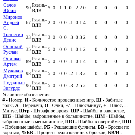
Салов
Рязань-
90
5
0
1
1
0
2
2
0
0
0
0
0
Юрий
ВДВ
Миронов
Рязань-
Андрей
67
2
0
0
0
-1
0
1
4
0
0
0
0
ВДВ
С.
Толпегин
Рязань-
23
3
0
0
0
-3
0
3
2
0
0
0
0
Денис
ВДВ
Опоцкий
Рязань-
35
5
0
0
0
-1
0
1
2
0
0
0
0
Руслан
ВДВ
Онишко
Рязань-
89
5
0
0
0
-1
0
1
4
0
0
0
0
Артём
ВДВ
Мужиков
Рязань-
98
5
0
0
0
-2
1
3
2
0
0
0
0
Дмитрий
ВДВ
Подзиньш
Рязань-
96
5
0
0
0
-3
2
5
2
0
0
0
0
Зигурдс
ВДВ
Условные обозначения
#
- Номер,
И
- Количество проведенных игр,
Ш
- Забитые
голы,
А
- Передачи,
О
- Очки,
+/-
- Плюс/минус,
+
- Плюс,
-
-
Минус,
Штр
- Штрафное время,
ШР
- Шайбы в равенстве,
ШБ
- Шайбы, заброшенные в большинстве,
ШМ
- Шайбы,
заброшенные в меньшинстве,
ШО
- Шайбы в овертайме,
ШП
- Победные шайбы,
РБ
- Решающие буллиты,
БВ
- Броски по
воротам,
%БВ
- Процент реализованных бросков,
БВ/И
-