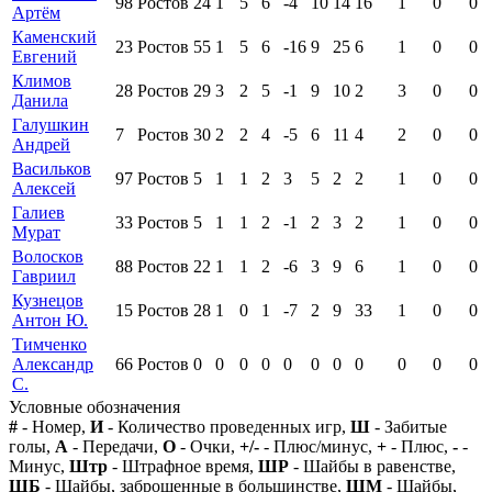
98
Ростов
24
1
5
6
-4
10
14
16
1
0
0
Артём
Каменский
23
Ростов
55
1
5
6
-16
9
25
6
1
0
0
Евгений
Климов
28
Ростов
29
3
2
5
-1
9
10
2
3
0
0
Данила
Галушкин
7
Ростов
30
2
2
4
-5
6
11
4
2
0
0
Андрей
Васильков
97
Ростов
5
1
1
2
3
5
2
2
1
0
0
Алексей
Галиев
33
Ростов
5
1
1
2
-1
2
3
2
1
0
0
Мурат
Волосков
88
Ростов
22
1
1
2
-6
3
9
6
1
0
0
Гавриил
Кузнецов
15
Ростов
28
1
0
1
-7
2
9
33
1
0
0
Антон Ю.
Тимченко
Александр
66
Ростов
0
0
0
0
0
0
0
0
0
0
0
С.
Условные обозначения
#
- Номер,
И
- Количество проведенных игр,
Ш
- Забитые
голы,
А
- Передачи,
О
- Очки,
+/-
- Плюс/минус,
+
- Плюс,
-
-
Минус,
Штр
- Штрафное время,
ШР
- Шайбы в равенстве,
ШБ
- Шайбы, заброшенные в большинстве,
ШМ
- Шайбы,