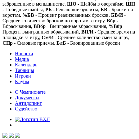
заброшенные в меньшинстве,
ШО
- Шайбы в овертайме,
ШП
- Победные шайбы,
РБ
- Решающие буллиты,
БВ
- Броски по
воротам,
%БВ
- Процент реализованных бросков,
БВ/И
-
Среднее количество бросков по воротам за игру,
Вбр
-
Вбрасывания,
ВВбр
- Выигранные вбрасывания,
%Вбр
-
Процент выигранных вбрасываний,
ВП/И
- Среднее время на
площадке за игру,
См/И
- Среднее количество смен за игру,
СПр
- Силовые приемы,
БлБ
- Блокированные броски
Новости
Медиа
Календарь
Таблицы
Игроки
Клубы
О Чемпионате
Документы
Антидопинг
Судейство