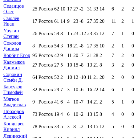
Седанцов
25
Ростов
62
10
17
27
-2
31
33
14
6
2
2
Олег
Смолёв
17
Ростов
61
14
9
23
-8
27
35
20
11
2
1
Иван
Урулин
26
Ростов
59
8
15
23
-12
23
35
12
7
1
0
Степан
Соколов
8
Ростов
54
3
18
21
-8
27
35
10
2
1
0
Данила
Корбит Егор
95
Ростов
42
9
11
20
-7
21
28
2
7
2
0
Калмыков
27
Ростов
27
5
10
15
-8
13
21
8
3
2
0
Даниил
Сорокин
64
Ростов
52
2
10
12
-10
11
21
20
2
0
0
Семён Д.
Барсуков
32
Ростов
29
7
3
10
-6
16
22
14
6
1
0
Тимофей
Мягков
9
Ростов
41
6
4
10
-7
14
21
2
5
1
0
Владислав
Прохоров
73
Ростов
19
4
6
10
-2
13
15
8
4
0
0
Алексей
Кондырев
78
Ростов
33
5
3
8
-2
13
15
12
5
0
0
Кирилл
Левинский