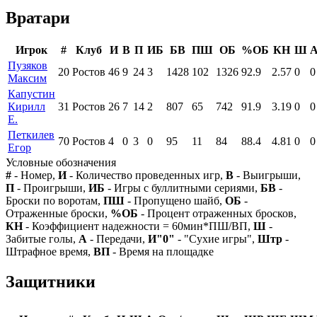
Вратари
Игрок
#
Клуб
И
В
П
ИБ
БВ
ПШ
ОБ
%ОБ
КН
Ш
Пузяков
20
Ростов
46
9
24
3
1428
102
1326
92.9
2.57
0
0
Максим
Капустин
Кирилл
31
Ростов
26
7
14
2
807
65
742
91.9
3.19
0
0
Е.
Петкилев
70
Ростов
4
0
3
0
95
11
84
88.4
4.81
0
0
Егор
Условные обозначения
#
- Номер,
И
- Количество проведенных игр,
В
- Выигрыши,
П
- Проигрыши,
ИБ
- Игры с буллитными сериями,
БВ
-
Броски по воротам,
ПШ
- Пропущено шайб,
ОБ
-
Отраженные броски,
%ОБ
- Процент отраженных бросков,
КН
- Коэффициент надежности = 60мин*ПШ/ВП,
Ш
-
Забитые голы,
А
- Передачи,
И"0"
- "Сухие игры",
Штр
-
Штрафное время,
ВП
- Время на площадке
Защитники