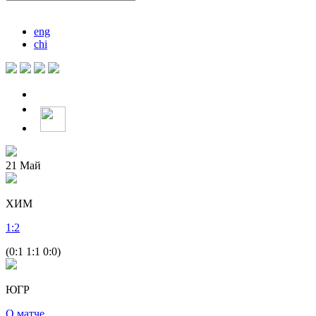
eng
chi
21
Май
ХИМ
1
:
2
(0:1 1:1 0:0)
ЮГР
О матче