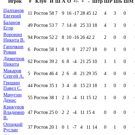
Игрок
#
Клуб
И
Ш
А
О
+/-
+
-
Штр
ШР
ШБ
ШМ
Цалпанов
11
Ростов
58
7
9
16
-17
28
45
12
4
3
0
Евгений
Баланов
49
Ростов
53
7
7
14
-8
25
33
18
4
3
0
Егор
Воронин
94
Ростов
52
2
8
10
-16
26
42
2
2
0
0
Никита В.
Гапочкин
6
Ростов
58
1
8
9
0
27
27
18
0
1
0
Роман
Димитров
62
Ростов
39
2
6
8
-4
21
25
10
1
1
0
Никита
Макаров
5
Ростов
46
4
2
6
-8
21
29
35
4
0
0
Сергей А.
Гришин
44
Ростов
35
1
3
4
-8
15
23
18
1
0
0
Павел С.
Мачугин
55
Ростов
38
1
2
3
-4
11
15
12
1
0
0
Денис
Крикунов
Владимир
47
Ростов
25
0
2
2
-4
11
15
4
0
0
0
В.
Опоцкий
37
Ростов
20
1
0
1
-7
4
11
14
0
1
0
Руслан