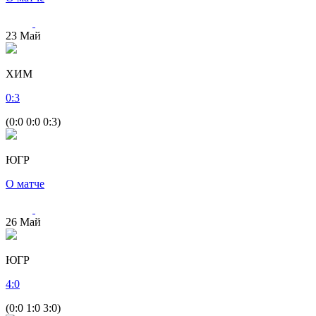
23
Май
ХИМ
0
:
3
(0:0 0:0 0:3)
ЮГР
О матче
26
Май
ЮГР
4
:
0
(0:0 1:0 3:0)