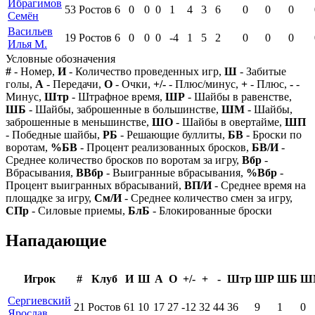
Ибрагимов
53
Ростов
6
0
0
0
1
4
3
6
0
0
0
Семён
Васильев
19
Ростов
6
0
0
0
-4
1
5
2
0
0
0
Илья М.
Условные обозначения
#
- Номер,
И
- Количество проведенных игр,
Ш
- Забитые
голы,
А
- Передачи,
О
- Очки,
+/-
- Плюс/минус,
+
- Плюс,
-
-
Минус,
Штр
- Штрафное время,
ШР
- Шайбы в равенстве,
ШБ
- Шайбы, заброшенные в большинстве,
ШМ
- Шайбы,
заброшенные в меньшинстве,
ШО
- Шайбы в овертайме,
ШП
- Победные шайбы,
РБ
- Решающие буллиты,
БВ
- Броски по
воротам,
%БВ
- Процент реализованных бросков,
БВ/И
-
Среднее количество бросков по воротам за игру,
Вбр
-
Вбрасывания,
ВВбр
- Выигранные вбрасывания,
%Вбр
-
Процент выигранных вбрасываний,
ВП/И
- Среднее время на
площадке за игру,
См/И
- Среднее количество смен за игру,
СПр
- Силовые приемы,
БлБ
- Блокированные броски
Нападающие
Игрок
#
Клуб
И
Ш
А
О
+/-
+
-
Штр
ШР
ШБ
Ш
Сергиевский
21
Ростов
61
10
17
27
-12
32
44
36
9
1
0
Ярослав