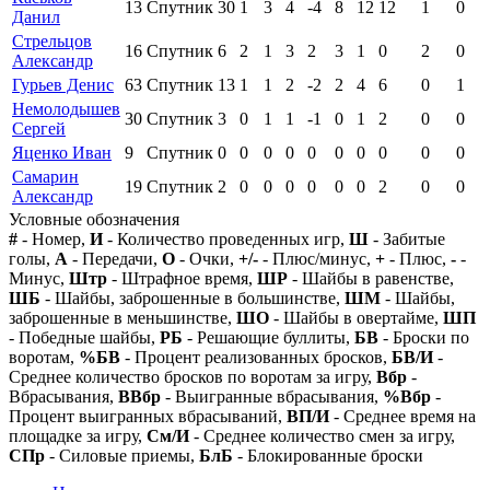
13
Спутник
30
1
3
4
-4
8
12
12
1
0
Данил
Стрельцов
16
Спутник
6
2
1
3
2
3
1
0
2
0
Александр
Гурьев Денис
63
Спутник
13
1
1
2
-2
2
4
6
0
1
Немолодышев
30
Спутник
3
0
1
1
-1
0
1
2
0
0
Сергей
Яценко Иван
9
Спутник
0
0
0
0
0
0
0
0
0
0
Самарин
19
Спутник
2
0
0
0
0
0
0
2
0
0
Александр
Условные обозначения
#
- Номер,
И
- Количество проведенных игр,
Ш
- Забитые
голы,
А
- Передачи,
О
- Очки,
+/-
- Плюс/минус,
+
- Плюс,
-
-
Минус,
Штр
- Штрафное время,
ШР
- Шайбы в равенстве,
ШБ
- Шайбы, заброшенные в большинстве,
ШМ
- Шайбы,
заброшенные в меньшинстве,
ШО
- Шайбы в овертайме,
ШП
- Победные шайбы,
РБ
- Решающие буллиты,
БВ
- Броски по
воротам,
%БВ
- Процент реализованных бросков,
БВ/И
-
Среднее количество бросков по воротам за игру,
Вбр
-
Вбрасывания,
ВВбр
- Выигранные вбрасывания,
%Вбр
-
Процент выигранных вбрасываний,
ВП/И
- Среднее время на
площадке за игру,
См/И
- Среднее количество смен за игру,
СПр
- Силовые приемы,
БлБ
- Блокированные броски