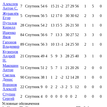
Алексеев
7
Спутник
54
6
15
21
-2
27
29
56
1
5
0
Антон С.
Журавлёв
5
Спутник
56
5
12
17
0
30
30
62
2
3
0
Егор
Путилов
28
Спутник
54
2
13
15
5
26
21
50
1
1
0
Кирилл
Ищенко
84
Спутник
56
6
7
13
3
30
27
52
3
3
0
Яков
Гапонов
89
Спутник
56
3
10
13
-1
24
25
50
2
1
0
Владимир
Кузнецов
Андрей
21
Спутник
49
4
5
9
3
28
25
40
3
1
0
Н.
Макошин
51
Спутник
51
2
5
7
1
21
20
26
2
0
0
Антон
Смелик
90
Спутник
38
1
1
2
-2
12
14
28
1
0
0
Денис
Воронов
22
Спутник
9
0
2
2
-3
2
5
12
0
0
0
Алексей
Ступин
2
Спутник
4
0
0
0
0
0
0
2
0
0
0
Сергей
Условные обозначения