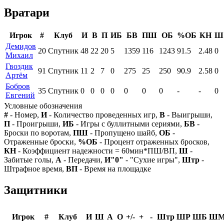
Вратари
Игрок
#
Клуб
И
В
П
ИБ
БВ
ПШ
ОБ
%ОБ
КН
Ш
Демидов
20
Спутник
48
22
20
5
1359
116
1243
91.5
2.48
0
Михаил
Гвоздик
91
Спутник
11
2
7
0
275
25
250
90.9
2.58
0
Артём
Бобров
35
Спутник
0
0
0
0
0
0
0
-
-
0
Евгений
Условные обозначения
#
- Номер,
И
- Количество проведенных игр,
В
- Выигрыши,
П
- Проигрыши,
ИБ
- Игры с буллитными сериями,
БВ
-
Броски по воротам,
ПШ
- Пропущено шайб,
ОБ
-
Отраженные броски,
%ОБ
- Процент отраженных бросков,
КН
- Коэффициент надежности = 60мин*ПШ/ВП,
Ш
-
Забитые голы,
А
- Передачи,
И"0"
- "Сухие игры",
Штр
-
Штрафное время,
ВП
- Время на площадке
Защитники
Игрок
#
Клуб
И
Ш
А
О
+/-
+
-
Штр
ШР
ШБ
Ш