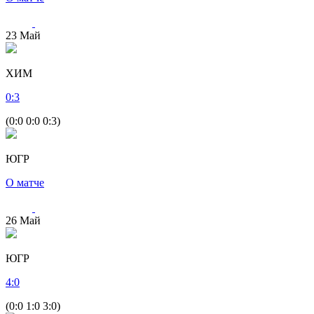
23
Май
ХИМ
0
:
3
(0:0 0:0 0:3)
ЮГР
О матче
26
Май
ЮГР
4
:
0
(0:0 1:0 3:0)