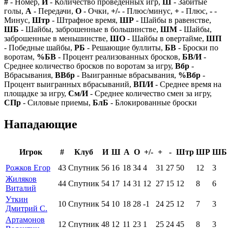
#
- Номер,
И
- Количество проведенных игр,
Ш
- Забитые
голы,
А
- Передачи,
О
- Очки,
+/-
- Плюс/минус,
+
- Плюс,
-
-
Минус,
Штр
- Штрафное время,
ШР
- Шайбы в равенстве,
ШБ
- Шайбы, заброшенные в большинстве,
ШМ
- Шайбы,
заброшенные в меньшинстве,
ШО
- Шайбы в овертайме,
ШП
- Победные шайбы,
РБ
- Решающие буллиты,
БВ
- Броски по
воротам,
%БВ
- Процент реализованных бросков,
БВ/И
-
Среднее количество бросков по воротам за игру,
Вбр
-
Вбрасывания,
ВВбр
- Выигранные вбрасывания,
%Вбр
-
Процент выигранных вбрасываний,
ВП/И
- Среднее время на
площадке за игру,
См/И
- Среднее количество смен за игру,
СПр
- Силовые приемы,
БлБ
- Блокированные броски
Нападающие
Игрок
#
Клуб
И
Ш
А
О
+/-
+
-
Штр
ШР
ШБ
Рожков Егор
43
Спутник
56
16
18
34
4
31
27
50
12
3
Жиляков
44
Спутник
54
17
14
31
12
27
15
12
8
6
Виталий
Уткин
10
Спутник
54
10
18
28
-1
24
25
12
7
3
Дмитрий С.
Артамонов
12
Спутник
48
12
11
23
1
25
24
45
8
3