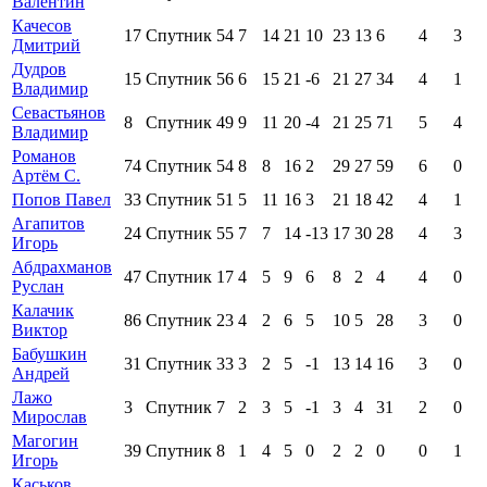
Валентин
Качесов
17
Спутник
54
7
14
21
10
23
13
6
4
3
Дмитрий
Дудров
15
Спутник
56
6
15
21
-6
21
27
34
4
1
Владимир
Севастьянов
8
Спутник
49
9
11
20
-4
21
25
71
5
4
Владимир
Романов
74
Спутник
54
8
8
16
2
29
27
59
6
0
Артём С.
Попов Павел
33
Спутник
51
5
11
16
3
21
18
42
4
1
Агапитов
24
Спутник
55
7
7
14
-13
17
30
28
4
3
Игорь
Абдрахманов
47
Спутник
17
4
5
9
6
8
2
4
4
0
Руслан
Калачик
86
Спутник
23
4
2
6
5
10
5
28
3
0
Виктор
Бабушкин
31
Спутник
33
3
2
5
-1
13
14
16
3
0
Андрей
Лажо
3
Спутник
7
2
3
5
-1
3
4
31
2
0
Мирослав
Магогин
39
Спутник
8
1
4
5
0
2
2
0
0
1
Игорь
Каськов