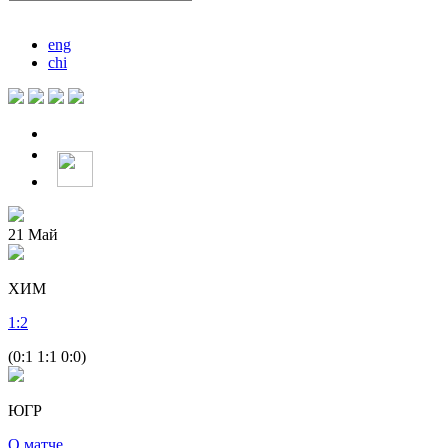
eng
chi
21
Май
ХИМ
1
:
2
(0:1 1:1 0:0)
ЮГР
О матче