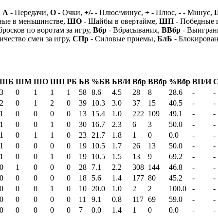
,
А
- Передачи,
О
- Очки,
+/-
- Плюс/минус,
+
- Плюс,
-
- Минус,
ные в меньшинстве,
ШО
- Шайбы в овертайме,
ШП
- Победные
бросков по воротам за игру,
Вбр
- Вбрасывания,
ВВбр
- Выигран
ичество смен за игру,
СПр
- Силовые приемы,
БлБ
- Блокирова
ШБ
ШМ
ШО
ШП
РБ
БВ
%БВ
БВ/И
Вбр
ВВбр
%Вбр
ВП/И
С
3
0
1
1
1
58
8.6
4.5
28
8
28.6
-
-
2
0
1
2
0
39
10.3
3.0
37
15
40.5
-
-
1
0
0
0
0
13
15.4
1.0
222
109
49.1
-
-
1
0
0
1
0
30
16.7
2.3
6
3
50.0
-
-
1
0
1
1
0
23
21.7
1.8
1
0
0.0
-
-
1
0
0
0
0
19
10.5
1.7
26
13
50.0
-
-
1
0
0
1
0
19
10.5
1.5
13
9
69.2
-
-
0
1
0
0
0
28
7.1
2.2
308
144
46.8
-
-
0
0
0
0
0
18
5.6
1.4
177
80
45.2
-
-
0
0
0
1
0
10
20.0
1.0
2
2
100.0
-
-
0
0
0
0
0
11
9.1
0.8
117
69
59.0
-
-
0
0
0
0
0
7
0.0
1.4
1
0
0.0
-
-