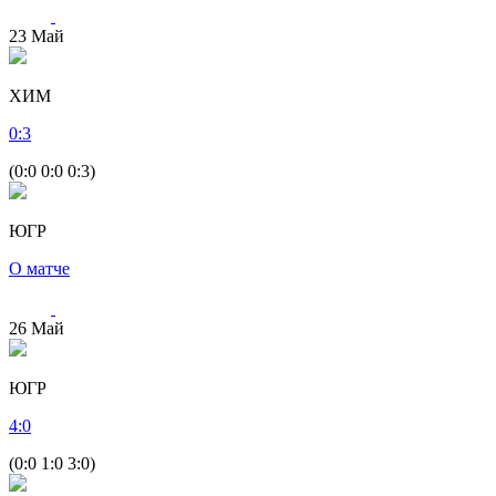
23
Май
ХИМ
0
:
3
(0:0 0:0 0:3)
ЮГР
О матче
26
Май
ЮГР
4
:
0
(0:0 1:0 3:0)