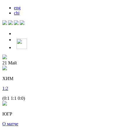
eng
chi
21
Май
ХИМ
1
:
2
(0:1 1:1 0:0)
ЮГР
О матче