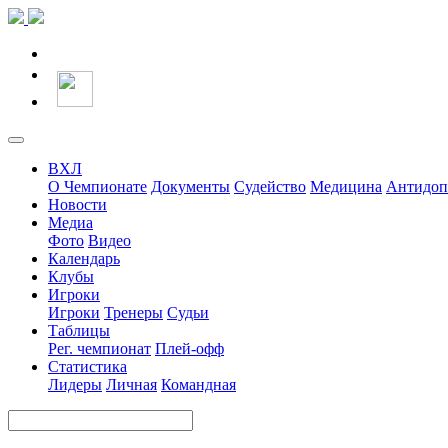
ВХЛ
О Чемпионате
Документы
Судейство
Медицина
Антидоп
Новости
Медиа
Фото
Видео
Календарь
Клубы
Игроки
Игроки
Тренеры
Судьи
Таблицы
Рег. чемпионат
Плей-офф
Статистика
Лидеры
Личная
Командная