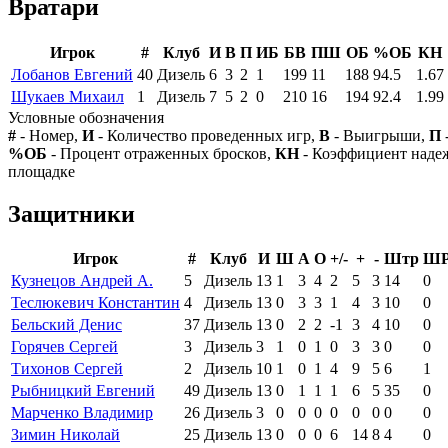
Вратари
Игрок
#
Клуб
И
В
П
ИБ
БВ
ПШ
ОБ
%ОБ
КН
Лобанов Евгений
40
Дизель
6
3
2
1
199
11
188
94.5
1.67
Шукаев Михаил
1
Дизель
7
5
2
0
210
16
194
92.4
1.99
Условные обозначения
#
- Номер,
И
- Количество проведенных игр,
В
- Выигрыши,
П
%ОБ
- Процент отраженных бросков,
КН
- Коэффициент над
площадке
Защитники
Игрок
#
Клуб
И
Ш
А
О
+/-
+
-
Штр
Ш
Кузнецов Андрей А.
5
Дизель
13
1
3
4
2
5
3
14
0
Теслюкевич Константин
4
Дизель
13
0
3
3
1
4
3
10
0
Бельский Денис
37
Дизель
13
0
2
2
-1
3
4
10
0
Горячев Сергей
3
Дизель
3
1
0
1
0
3
3
0
0
Тихонов Сергей
2
Дизель
10
1
0
1
4
9
5
6
1
Рыбницкий Евгений
49
Дизель
13
0
1
1
1
6
5
35
0
Марченко Владимир
26
Дизель
3
0
0
0
0
0
0
0
0
Зимин Николай
25
Дизель
13
0
0
0
6
14
8
4
0