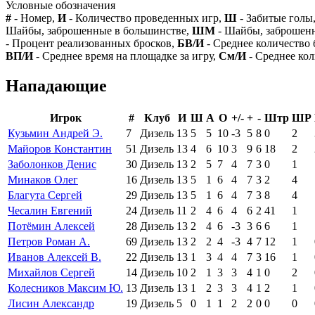
Условные обозначения
#
- Номер,
И
- Количество проведенных игр,
Ш
- Забитые голы
Шайбы, заброшенные в большинстве,
ШМ
- Шайбы, заброшен
- Процент реализованных бросков,
БВ/И
- Среднее количество 
ВП/И
- Среднее время на площадке за игру,
См/И
- Среднее кол
Нападающие
Игрок
#
Клуб
И
Ш
А
О
+/-
+
-
Штр
ШР
Кузьмин Андрей Э.
7
Дизель
13
5
5
10
-3
5
8
0
2
Майоров Константин
51
Дизель
13
4
6
10
3
9
6
18
2
Заболонков Денис
30
Дизель
13
2
5
7
4
7
3
0
1
Минаков Олег
16
Дизель
13
5
1
6
4
7
3
2
4
Благута Сергей
29
Дизель
13
5
1
6
4
7
3
8
4
Чесалин Евгений
24
Дизель
11
2
4
6
4
6
2
41
1
Потёмин Алексей
28
Дизель
13
2
4
6
-3
3
6
6
1
Петров Роман А.
69
Дизель
13
2
2
4
-3
4
7
12
1
Иванов Алексей В.
22
Дизель
13
1
3
4
4
7
3
16
1
Михайлов Сергей
14
Дизель
10
2
1
3
3
4
1
0
2
Колесников Максим Ю.
13
Дизель
13
1
2
3
3
4
1
2
1
Лисин Александр
19
Дизель
5
0
1
1
2
2
0
0
0