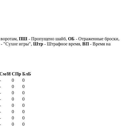
 воротам,
ПШ
- Пропущено шайб,
ОБ
- Отраженные броски,
- "Сухие игры",
Штр
- Штрафное время,
ВП
- Время на
См/И
СПр
БлБ
-
0
0
-
0
0
-
0
0
-
0
0
-
0
0
-
0
0
-
0
0
-
0
0