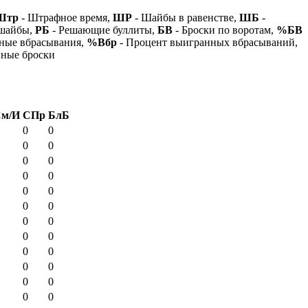
Штр
- Штрафное время,
ШР
- Шайбы в равенстве,
ШБ
-
 шайбы,
РБ
- Решающие буллиты,
БВ
- Броски по воротам,
%БВ
ные вбрасывания,
%Вбр
- Процент выигранных вбрасываний,
нные броски
м/И
СПр
БлБ
0
0
0
0
0
0
0
0
0
0
0
0
0
0
0
0
0
0
0
0
0
0
0
0