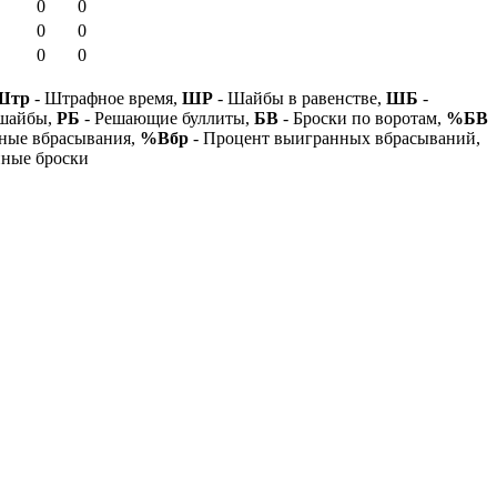
0
0
0
0
0
0
Штр
- Штрафное время,
ШР
- Шайбы в равенстве,
ШБ
-
 шайбы,
РБ
- Решающие буллиты,
БВ
- Броски по воротам,
%БВ
ные вбрасывания,
%Вбр
- Процент выигранных вбрасываний,
нные броски