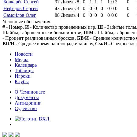
Бочкарёв Сергей
97
Дизель
8
0
1
1
1
1
0
2
0
Нефёдов Сергей
43
Дизель
3
0
0
0
0
0
0
0
0
Самойлов Олег
88
Дизель
4
0
0
0
0
0
0
0
0
Условные обозначения
#
- Номер,
И
- Количество проведенных игр,
Ш
- Забитые голы
Шайбы, заброшенные в большинстве,
ШМ
- Шайбы, заброшен
- Процент реализованных бросков,
БВ/И
- Среднее количество 
ВП/И
- Среднее время на площадке за игру,
См/И
- Среднее кол
Новости
Медиа
Календарь
Таблицы
Игроки
Клубы
О Чемпионате
Документы
Антидопинг
Судейство