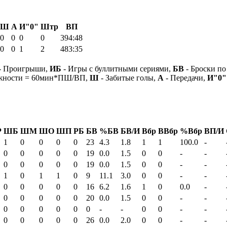
Ш
А
И"0"
Штр
ВП
0
0
0
0
394:48
0
0
1
2
483:35
- Проигрыши,
ИБ
- Игры с буллитными сериями,
БВ
- Броски по
ежности = 60мин*ПШ/ВП,
Ш
- Забитые голы,
А
- Передачи,
И"0"
Р
ШБ
ШМ
ШО
ШП
РБ
БВ
%БВ
БВ/И
Вбр
ВВбр
%Вбр
ВП/И
1
0
0
0
0
23
4.3
1.8
1
1
100.0
-
0
0
0
0
0
19
0.0
1.5
0
0
-
-
0
0
0
0
0
19
0.0
1.5
0
0
-
-
1
0
1
1
0
9
11.1
3.0
0
0
-
-
0
0
0
0
0
16
6.2
1.6
1
0
0.0
-
0
0
0
0
0
20
0.0
1.5
0
0
-
-
0
0
0
0
0
0
-
-
0
0
-
-
0
0
0
0
0
26
0.0
2.0
0
0
-
-