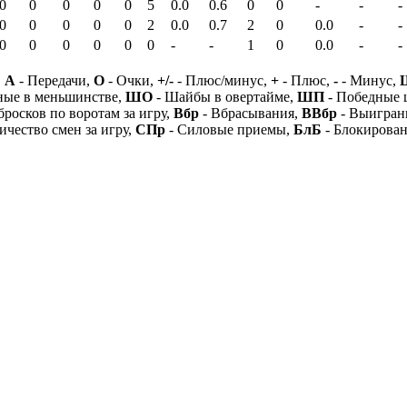
0
0
0
0
0
5
0.0
0.6
0
0
-
-
-
0
0
0
0
0
2
0.0
0.7
2
0
0.0
-
-
0
0
0
0
0
0
-
-
1
0
0.0
-
-
,
А
- Передачи,
О
- Очки,
+/-
- Плюс/минус,
+
- Плюс,
-
- Минус,
ные в меньшинстве,
ШО
- Шайбы в овертайме,
ШП
- Победные
бросков по воротам за игру,
Вбр
- Вбрасывания,
ВВбр
- Выигран
ичество смен за игру,
СПр
- Силовые приемы,
БлБ
- Блокирова