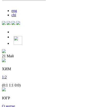
eng
chi
21
Май
ХИМ
1
:
2
(0:1 1:1 0:0)
ЮГР
О матче