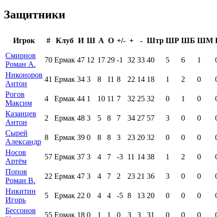
Защитники
Игрок
#
Клуб
И
Ш
А
О
+/-
+
-
Штр
ШР
ШБ
ШМ
Смирнов
70
Ермак
47
12
17
29
-1
32
33
40
5
6
1
Роман А.
Никоноров
41
Ермак
34
3
8
11
8
22
14
18
1
2
0
Антон
Рогов
4
Ермак
44
1
10
11
7
32
25
32
0
1
0
Максим
Казанцев
2
Ермак
48
3
5
8
7
34
27
57
3
0
0
Антон
Сырей
8
Ермак
39
0
8
8
3
23
20
32
0
0
0
Александр
Носов
57
Ермак
37
3
4
7
-3
11
14
38
1
2
0
Артём
Попов
22
Ермак
47
3
4
7
2
23
21
36
3
0
0
Роман В.
Никитин
5
Ермак
22
0
4
4
-5
8
13
20
0
0
0
Игорь
Бессонов
55
Ермак
18
0
1
1
0
3
3
31
0
0
0