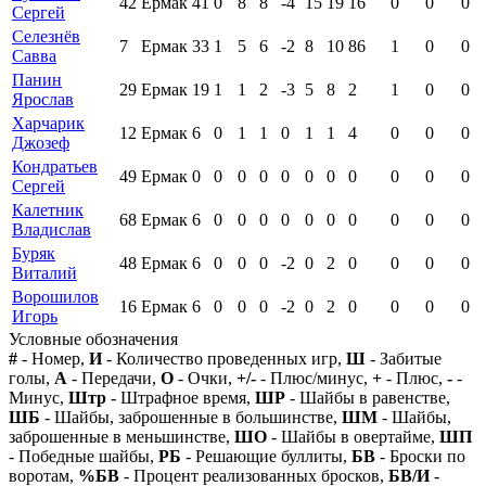
42
Ермак
41
0
8
8
-4
15
19
16
0
0
0
Сергей
Селезнёв
7
Ермак
33
1
5
6
-2
8
10
86
1
0
0
Савва
Панин
29
Ермак
19
1
1
2
-3
5
8
2
1
0
0
Ярослав
Харчарик
12
Ермак
6
0
1
1
0
1
1
4
0
0
0
Джозеф
Кондратьев
49
Ермак
0
0
0
0
0
0
0
0
0
0
0
Сергей
Калетник
68
Ермак
6
0
0
0
0
0
0
0
0
0
0
Владислав
Буряк
48
Ермак
6
0
0
0
-2
0
2
0
0
0
0
Виталий
Ворошилов
16
Ермак
6
0
0
0
-2
0
2
0
0
0
0
Игорь
Условные обозначения
#
- Номер,
И
- Количество проведенных игр,
Ш
- Забитые
голы,
А
- Передачи,
О
- Очки,
+/-
- Плюс/минус,
+
- Плюс,
-
-
Минус,
Штр
- Штрафное время,
ШР
- Шайбы в равенстве,
ШБ
- Шайбы, заброшенные в большинстве,
ШМ
- Шайбы,
заброшенные в меньшинстве,
ШО
- Шайбы в овертайме,
ШП
- Победные шайбы,
РБ
- Решающие буллиты,
БВ
- Броски по
воротам,
%БВ
- Процент реализованных бросков,
БВ/И
-