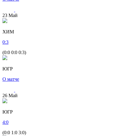
23
Май
ХИМ
0
:
3
(0:0 0:0 0:3)
ЮГР
О матче
26
Май
ЮГР
4
:
0
(0:0 1:0 3:0)