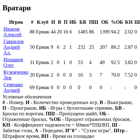
Вратари
Игрок
#
Клуб
И
В
П
ИБ
БВ
ПШ
ОБ
%ОБ
КН
Ш
Иванов
88
Ермак
44
20
16
6
1485
86
1399
94.2
2.02
0
Алексей
Гаврилов
Андрей
50
Ермак
9
6
2
1
232
25
207
89.2
2.87
0
Ал.
Иншаков
31
Ермак
2
0
1
0
53
4
49
92.5
3.82
0
Олег
Куземченко
20
Ермак
2
0
0
0
10
3
7
70.0
7.52
0
Лев
Семешко
69
Ермак
0
0
0
0
0
0
0
-
-
0
Андрей
Условные обозначения
#
- Номер,
И
- Количество проведенных игр,
В
- Выигрыши,
П
- Проигрыши,
ИБ
- Игры с буллитными сериями,
БВ
-
Броски по воротам,
ПШ
- Пропущено шайб,
ОБ
-
Отраженные броски,
%ОБ
- Процент отраженных бросков,
КН
- Коэффициент надежности = 60мин*ПШ/ВП,
Ш
-
Забитые голы,
А
- Передачи,
И"0"
- "Сухие игры",
Штр
-
Штрафное время,
ВП
- Время на площадке