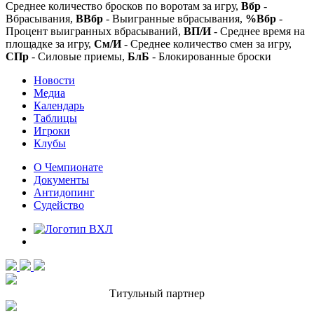
Среднее количество бросков по воротам за игру,
Вбр
-
Вбрасывания,
ВВбр
- Выигранные вбрасывания,
%Вбр
-
Процент выигранных вбрасываний,
ВП/И
- Среднее время на
площадке за игру,
См/И
- Среднее количество смен за игру,
СПр
- Силовые приемы,
БлБ
- Блокированные броски
Новости
Медиа
Календарь
Таблицы
Игроки
Клубы
О Чемпионате
Документы
Антидопинг
Судейство
Титульный партнер