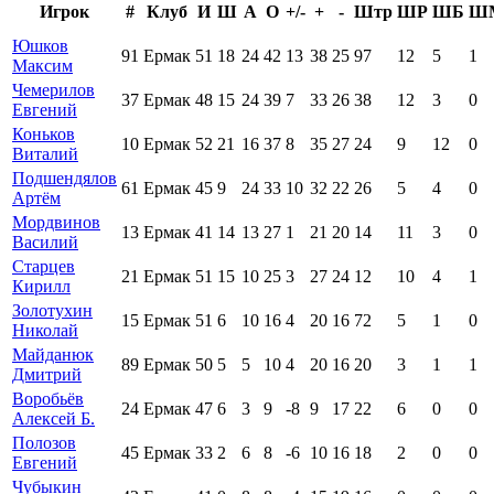
Игрок
#
Клуб
И
Ш
А
О
+/-
+
-
Штр
ШР
ШБ
Ш
Юшков
91
Ермак
51
18
24
42
13
38
25
97
12
5
1
Максим
Чемерилов
37
Ермак
48
15
24
39
7
33
26
38
12
3
0
Евгений
Коньков
10
Ермак
52
21
16
37
8
35
27
24
9
12
0
Виталий
Подшендялов
61
Ермак
45
9
24
33
10
32
22
26
5
4
0
Артём
Мордвинов
13
Ермак
41
14
13
27
1
21
20
14
11
3
0
Василий
Старцев
21
Ермак
51
15
10
25
3
27
24
12
10
4
1
Кирилл
Золотухин
15
Ермак
51
6
10
16
4
20
16
72
5
1
0
Николай
Майданюк
89
Ермак
50
5
5
10
4
20
16
20
3
1
1
Дмитрий
Воробьёв
24
Ермак
47
6
3
9
-8
9
17
22
6
0
0
Алексей Б.
Полозов
45
Ермак
33
2
6
8
-6
10
16
18
2
0
0
Евгений
Чубыкин