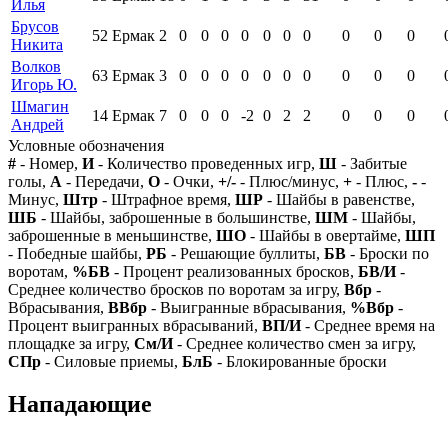
Илья
Брусов
52
Ермак
2
0
0
0
0
0
0
0
0
0
0
Никита
Волков
63
Ермак
3
0
0
0
0
0
0
0
0
0
0
Игорь Ю.
Шмагин
14
Ермак
7
0
0
0
-2
0
2
2
0
0
0
Андрей
Условные обозначения
#
- Номер,
И
- Количество проведенных игр,
Ш
- Забитые
голы,
А
- Передачи,
О
- Очки,
+/-
- Плюс/минус,
+
- Плюс,
-
-
Минус,
Штр
- Штрафное время,
ШР
- Шайбы в равенстве,
ШБ
- Шайбы, заброшенные в большинстве,
ШМ
- Шайбы,
заброшенные в меньшинстве,
ШО
- Шайбы в овертайме,
ШП
- Победные шайбы,
РБ
- Решающие буллиты,
БВ
- Броски по
воротам,
%БВ
- Процент реализованных бросков,
БВ/И
-
Среднее количество бросков по воротам за игру,
Вбр
-
Вбрасывания,
ВВбр
- Выигранные вбрасывания,
%Вбр
-
Процент выигранных вбрасываний,
ВП/И
- Среднее время на
площадке за игру,
См/И
- Среднее количество смен за игру,
СПр
- Силовые приемы,
БлБ
- Блокированные броски
Нападающие