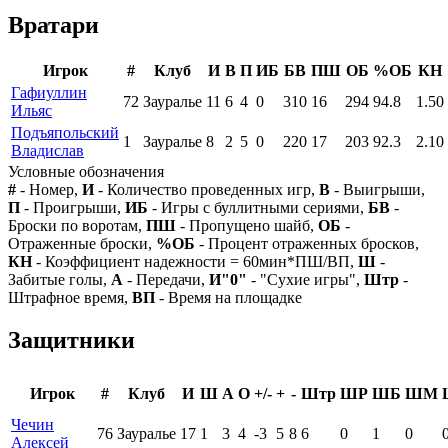
Вратари
Игрок
#
Клуб
И
В
П
ИБ
БВ
ПШ
ОБ
%ОБ
КН
Гафиуллин
72
Зауралье
11
6
4
0
310
16
294
94.8
1.50
Ильяс
Подъяпольский
1
Зауралье
8
2
5
0
220
17
203
92.3
2.10
Владислав
Условные обозначения
#
- Номер,
И
- Количество проведенных игр,
В
- Выигрыши,
П
- Проигрыши,
ИБ
- Игры с буллитными сериями,
БВ
-
Броски по воротам,
ПШ
- Пропущено шайб,
ОБ
-
Отраженные броски,
%ОБ
- Процент отраженных бросков,
КН
- Коэффициент надежности = 60мин*ПШ/ВП,
Ш
-
Забитые голы,
А
- Передачи,
И"0"
- "Сухие игры",
Штр
-
Штрафное время,
ВП
- Время на площадке
Защитники
Игрок
#
Клуб
И
Ш
А
О
+/-
+
-
Штр
ШР
ШБ
ШМ
Чечин
76
Зауралье
17
1
3
4
-3
5
8
6
0
1
0
Алексей