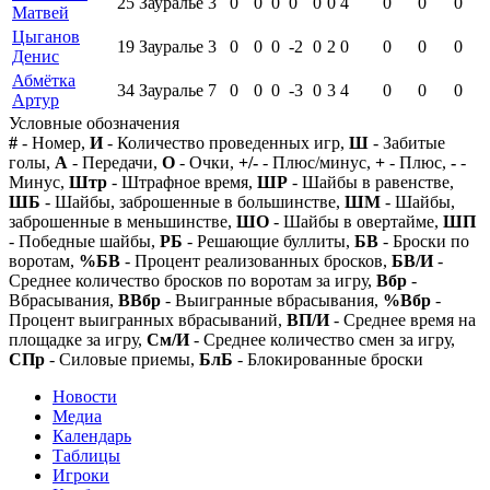
25
Зауралье
3
0
0
0
0
0
0
4
0
0
0
Матвей
Цыганов
19
Зауралье
3
0
0
0
-2
0
2
0
0
0
0
Денис
Абмётка
34
Зауралье
7
0
0
0
-3
0
3
4
0
0
0
Артур
Условные обозначения
#
- Номер,
И
- Количество проведенных игр,
Ш
- Забитые
голы,
А
- Передачи,
О
- Очки,
+/-
- Плюс/минус,
+
- Плюс,
-
-
Минус,
Штр
- Штрафное время,
ШР
- Шайбы в равенстве,
ШБ
- Шайбы, заброшенные в большинстве,
ШМ
- Шайбы,
заброшенные в меньшинстве,
ШО
- Шайбы в овертайме,
ШП
- Победные шайбы,
РБ
- Решающие буллиты,
БВ
- Броски по
воротам,
%БВ
- Процент реализованных бросков,
БВ/И
-
Среднее количество бросков по воротам за игру,
Вбр
-
Вбрасывания,
ВВбр
- Выигранные вбрасывания,
%Вбр
-
Процент выигранных вбрасываний,
ВП/И
- Среднее время на
площадке за игру,
См/И
- Среднее количество смен за игру,
СПр
- Силовые приемы,
БлБ
- Блокированные броски
Новости
Медиа
Календарь
Таблицы
Игроки