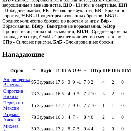
заброшенные в меньшинстве,
ШО
- Шайбы в овертайме,
ШП
- Победные шайбы,
РБ
- Решающие буллиты,
БВ
- Броски по
воротам,
%БВ
- Процент реализованных бросков,
БВ/И
-
Среднее количество бросков по воротам за игру,
Вбр
-
Вбрасывания,
ВВбр
- Выигранные вбрасывания,
%Вбр
-
Процент выигранных вбрасываний,
ВП/И
- Среднее время на
площадке за игру,
См/И
- Среднее количество смен за игру,
СПр
- Силовые приемы,
БлБ
- Блокированные броски
Нападающие
Игрок
#
Клуб
И
Ш
А
О
+/-
+
-
Штр
ШР
ШБ
ШМ
Андрющенко
95
Зауралье
17
6
3
9
-1
7
8
2
4
2
0
Вячеслав
Сироткин
73
Зауралье
16
5
4
9
5
7
2
10
3
2
0
Никита
Первухин
15
Зауралье
17
2
7
9
0
7
7
10
1
1
0
Максим
Разумов
78
Зауралье
16
3
4
7
4
8
4
0
2
1
0
Алексей
Михеев
50
Зауралье
17
2
5
7
5
9
4
4
2
0
0