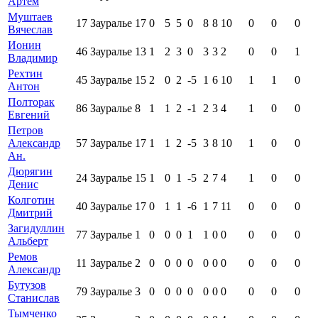
Артём
Муштаев
17
Зауралье
17
0
5
5
0
8
8
10
0
0
0
Вячеслав
Ионин
46
Зауралье
13
1
2
3
0
3
3
2
0
0
1
Владимир
Рехтин
45
Зауралье
15
2
0
2
-5
1
6
10
1
1
0
Антон
Полторак
86
Зауралье
8
1
1
2
-1
2
3
4
1
0
0
Евгений
Петров
Александр
57
Зауралье
17
1
1
2
-5
3
8
10
1
0
0
Ан.
Дюрягин
24
Зауралье
15
1
0
1
-5
2
7
4
1
0
0
Денис
Колготин
40
Зауралье
17
0
1
1
-6
1
7
11
0
0
0
Дмитрий
Загидуллин
77
Зауралье
1
0
0
0
1
1
0
0
0
0
0
Альберт
Ремов
11
Зауралье
2
0
0
0
0
0
0
0
0
0
0
Александр
Бутузов
79
Зауралье
3
0
0
0
0
0
0
0
0
0
0
Станислав
Тымченко