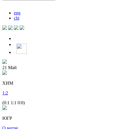
eng
chi
21
Май
ХИМ
1
:
2
(0:1 1:1 0:0)
ЮГР
О матче