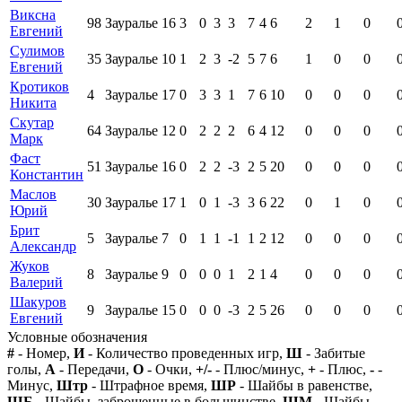
Виксна
98
Зауралье
16
3
0
3
3
7
4
6
2
1
0
Евгений
Сулимов
35
Зауралье
10
1
2
3
-2
5
7
6
1
0
0
Евгений
Кротиков
4
Зауралье
17
0
3
3
1
7
6
10
0
0
0
Никита
Скутар
64
Зауралье
12
0
2
2
2
6
4
12
0
0
0
Марк
Фаст
51
Зауралье
16
0
2
2
-3
2
5
20
0
0
0
Константин
Маслов
30
Зауралье
17
1
0
1
-3
3
6
22
0
1
0
Юрий
Брит
5
Зауралье
7
0
1
1
-1
1
2
12
0
0
0
Александр
Жуков
8
Зауралье
9
0
0
0
1
2
1
4
0
0
0
Валерий
Шакуров
9
Зауралье
15
0
0
0
-3
2
5
26
0
0
0
Евгений
Условные обозначения
#
- Номер,
И
- Количество проведенных игр,
Ш
- Забитые
голы,
А
- Передачи,
О
- Очки,
+/-
- Плюс/минус,
+
- Плюс,
-
-
Минус,
Штр
- Штрафное время,
ШР
- Шайбы в равенстве,
ШБ
- Шайбы, заброшенные в большинстве,
ШМ
- Шайбы,