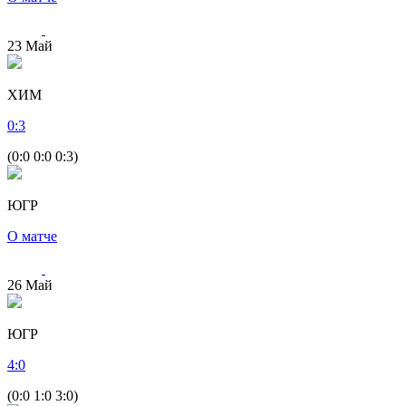
23
Май
ХИМ
0
:
3
(0:0 0:0 0:3)
ЮГР
О матче
26
Май
ЮГР
4
:
0
(0:0 1:0 3:0)