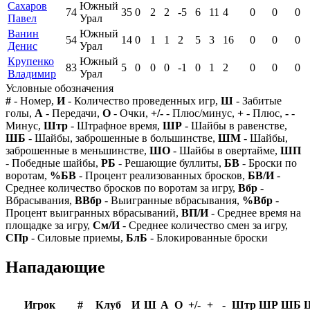
Сахаров
Южный
74
35
0
2
2
-5
6
11
4
0
0
0
Павел
Урал
Ванин
Южный
54
14
0
1
1
2
5
3
16
0
0
0
Денис
Урал
Крупенко
Южный
83
5
0
0
0
-1
0
1
2
0
0
0
Владимир
Урал
Условные обозначения
#
- Номер,
И
- Количество проведенных игр,
Ш
- Забитые
голы,
А
- Передачи,
О
- Очки,
+/-
- Плюс/минус,
+
- Плюс,
-
-
Минус,
Штр
- Штрафное время,
ШР
- Шайбы в равенстве,
ШБ
- Шайбы, заброшенные в большинстве,
ШМ
- Шайбы,
заброшенные в меньшинстве,
ШО
- Шайбы в овертайме,
ШП
- Победные шайбы,
РБ
- Решающие буллиты,
БВ
- Броски по
воротам,
%БВ
- Процент реализованных бросков,
БВ/И
-
Среднее количество бросков по воротам за игру,
Вбр
-
Вбрасывания,
ВВбр
- Выигранные вбрасывания,
%Вбр
-
Процент выигранных вбрасываний,
ВП/И
- Среднее время на
площадке за игру,
См/И
- Среднее количество смен за игру,
СПр
- Силовые приемы,
БлБ
- Блокированные броски
Нападающие
Игрок
#
Клуб
И
Ш
А
О
+/-
+
-
Штр
ШР
ШБ