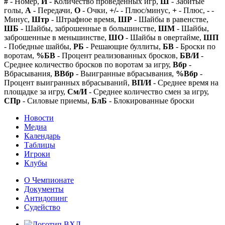
#
- Номер,
И
- Количество проведенных игр,
Ш
- Забитые
голы,
А
- Передачи,
О
- Очки,
+/-
- Плюс/минус,
+
- Плюс,
-
-
Минус,
Штр
- Штрафное время,
ШР
- Шайбы в равенстве,
ШБ
- Шайбы, заброшенные в большинстве,
ШМ
- Шайбы,
заброшенные в меньшинстве,
ШО
- Шайбы в овертайме,
ШП
- Победные шайбы,
РБ
- Решающие буллиты,
БВ
- Броски по
воротам,
%БВ
- Процент реализованных бросков,
БВ/И
-
Среднее количество бросков по воротам за игру,
Вбр
-
Вбрасывания,
ВВбр
- Выигранные вбрасывания,
%Вбр
-
Процент выигранных вбрасываний,
ВП/И
- Среднее время на
площадке за игру,
См/И
- Среднее количество смен за игру,
СПр
- Силовые приемы,
БлБ
- Блокированные броски
Новости
Медиа
Календарь
Таблицы
Игроки
Клубы
О Чемпионате
Документы
Антидопинг
Судейство