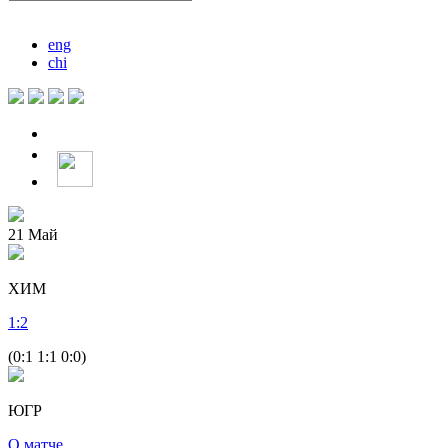
eng
chi
21
Май
ХИМ
1
:
2
(0:1 1:1 0:0)
ЮГР
О матче