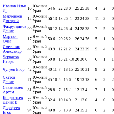
Иванов Илья
Южный
10
54
6
22
28
0
25
25
38
4
2
0
Д.
Урал
Марченков
Южный
12
56
13
13
26
-1
23
24
28
11
2
0
Дмитрий
Урал
Фахрутдинов
Южный
90
56
12
14
26
-4
24
28
38
7
5
0
Денис
Урал
Марзоев
Южный
17
50
6
20
26
2
26
24
76
5
1
0
Олег
Урал
Сметанин
Южный
44
49
9
12
21
2
24
22
29
5
4
0
Александр
Урал
Черкасов
Южный
59
50
8
13
21
-10
20
30
6
6
1
1
Игорь
Урал
Южный
Чугуев Егор
42
40
11
7
18
15
25
10
31
9
2
0
Урал
Скатов
Южный
71
45
10
5
15
6
19
13
18
6
2
2
Денис
Урал
Севанькаев
Южный
81
28
8
7
15
-1
12
13
4
7
1
0
Артём
Урал
Кондратьев
Южный
72
32
4
10
14
9
21
12
0
4
0
0
Денис В.
Урал
Дорофеев
Южный
94
49
8
5
13
9
24
15
2
6
2
0
Егор
Урал