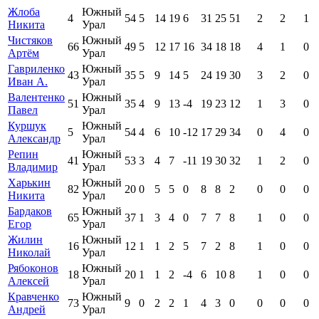
Жлоба
Южный
4
54
5
14
19
6
31
25
51
2
2
1
Никита
Урал
Чистяков
Южный
66
49
5
12
17
16
34
18
18
4
1
0
Артём
Урал
Гавриленко
Южный
43
35
5
9
14
5
24
19
30
3
2
0
Иван А.
Урал
Валентенко
Южный
51
35
4
9
13
-4
19
23
12
1
3
0
Павел
Урал
Куршук
Южный
5
54
4
6
10
-12
17
29
34
0
4
0
Александр
Урал
Репин
Южный
41
53
3
4
7
-11
19
30
32
1
2
0
Владимир
Урал
Харькин
Южный
82
20
0
5
5
0
8
8
2
0
0
0
Никита
Урал
Бардаков
Южный
65
37
1
3
4
0
7
7
8
1
0
0
Егор
Урал
Жилин
Южный
16
12
1
1
2
5
7
2
8
1
0
0
Николай
Урал
Рябоконов
Южный
18
20
1
1
2
-4
6
10
8
1
0
0
Алексей
Урал
Кравченко
Южный
73
9
0
2
2
1
4
3
0
0
0
0
Андрей
Урал