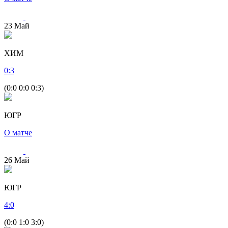
23
Май
ХИМ
0
:
3
(0:0 0:0 0:3)
ЮГР
О матче
26
Май
ЮГР
4
:
0
(0:0 1:0 3:0)