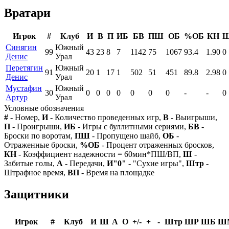
Вратари
Игрок
#
Клуб
И
В
П
ИБ
БВ
ПШ
ОБ
%ОБ
КН
Синягин
Южный
99
43
23
8
7
1142
75
1067
93.4
1.90
0
Денис
Урал
Перетягин
Южный
91
20
1
17
1
502
51
451
89.8
2.98
0
Денис
Урал
Мустафин
Южный
30
0
0
0
0
0
0
0
-
-
0
Артур
Урал
Условные обозначения
#
- Номер,
И
- Количество проведенных игр,
В
- Выигрыши,
П
- Проигрыши,
ИБ
- Игры с буллитными сериями,
БВ
-
Броски по воротам,
ПШ
- Пропущено шайб,
ОБ
-
Отраженные броски,
%ОБ
- Процент отраженных бросков,
КН
- Коэффициент надежности = 60мин*ПШ/ВП,
Ш
-
Забитые голы,
А
- Передачи,
И"0"
- "Сухие игры",
Штр
-
Штрафное время,
ВП
- Время на площадке
Защитники
Игрок
#
Клуб
И
Ш
А
О
+/-
+
-
Штр
ШР
ШБ
Ш