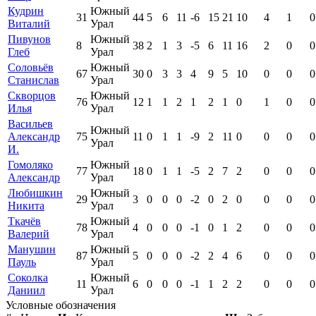
Кудрин
Южный
31
44
5
6
11
-6
15
21
10
4
1
0
Виталий
Урал
Пивунов
Южный
8
38
2
1
3
-5
6
11
16
2
0
0
Глеб
Урал
Соловьёв
Южный
67
30
0
3
3
4
9
5
10
0
0
0
Станислав
Урал
Скворцов
Южный
76
12
1
1
2
1
2
1
0
1
0
0
Илья
Урал
Васильев
Южный
Александр
75
11
0
1
1
-9
2
11
0
0
0
0
Урал
И.
Гомоляко
Южный
77
18
0
1
1
-5
2
7
2
0
0
0
Александр
Урал
Любишкин
Южный
29
3
0
0
0
-2
0
2
0
0
0
0
Никита
Урал
Ткачёв
Южный
78
4
0
0
0
-1
0
1
2
0
0
0
Валерий
Урал
Манушин
Южный
87
5
0
0
0
-2
2
4
6
0
0
0
Пауль
Урал
Соколка
Южный
11
6
0
0
0
-1
1
2
2
0
0
0
Даниил
Урал
Условные обозначения