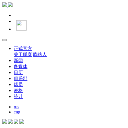
正式官方
关于联赛
聯絡人
新闻
多媒体
日历
俱乐部
球员
表格
统计
rus
eng