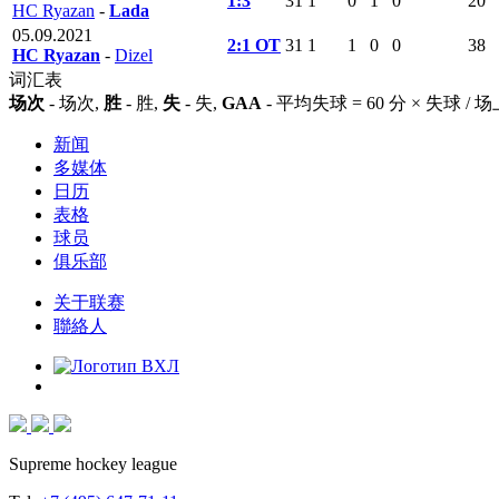
1:3
31
1
0
1
0
20
HC Ryazan
-
Lada
05.09.2021
2:1 ОТ
31
1
1
0
0
38
HC Ryazan
-
Dizel
词汇表
场次
- 场次,
胜
- 胜,
失
- 失,
GAA
- 平均失球 = 60 分 × 失球 /
新闻
多媒体
日历
表格
球员
俱乐部
关于联赛
聯絡人
Supreme hockey league