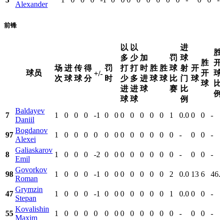
Alexander
前锋
以
以
进
多
少
加
罚
球
胜
场
进
传
得
罚
打
打
时
胜
胜
球
射
开
球员
开
+/-
次
球
球
分
时
少
多
进
球
球
比
门
球
球
进
进
球
赛
比
球
球
例
Baldayev
7
1
0
0
0
-1
0
0
0
0
0
0
0
1
0.0
0
0
-
Daniil
Bogdanov
97
1
0
0
0
0
0
0
0
0
0
0
0
0
-
0
0
-
Alexei
Galiaskarov
8
1
0
0
0
-2
0
0
0
0
0
0
0
0
-
0
0
-
Emil
Govorkov
98
1
0
0
0
-1
0
0
0
0
0
0
0
2
0.0
13
6
46
Roman
Grymzin
47
1
0
0
0
-1
0
0
0
0
0
0
0
1
0.0
0
0
-
Stepan
Kovalishin
55
1
0
0
0
0
0
0
0
0
0
0
0
0
-
0
0
-
Maxim