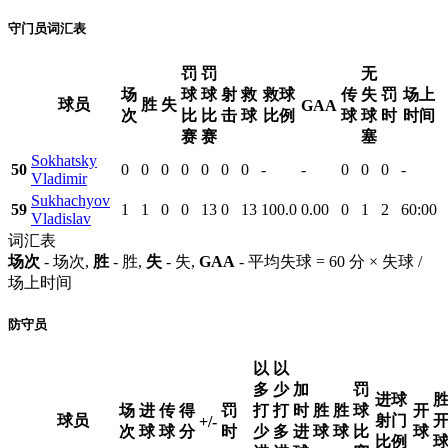
守门员词汇表
罚
罚
无
场
球
球
射
救
救球
传
失
罚
场上
球员
胜
失
GAA
次
比
比
击
球
比例
球
球
时
时间
赛
赛
塞
Sokhatsky
50
0
0
0
0
0
0
0
-
-
0
0
0
-
Vladimir
Sukhachyov
59
1
1
0
0
13
0
13
100.0
0.00
0
1
2
60:00
Vladislav
词汇表
场次
- 场次,
胜
- 胜,
失
- 失,
GAA
- 平均失球 = 60 分 × 失球 /
场上时间
防守员
以
以
多
少
加
罚
进球
场
进
传
得
罚
打
打
时
胜
胜
球
开
球员
射门
+/-
次
球
球
分
时
少
多
进
球
球
比
球
比例