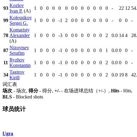
Kozlov
93
1
0
0
0
0
0
0
0
0
0
0
0
0
-
22
12
54
Ivan P.
(A)
Kolesnikov
99
1
0
0
0
-1
2
0
0
0
0
0
0
0
-
0
0
-
Sergei G.
Komaristy
78
Alexander
1
0
0
0
-3
0
0
0
0
0
0
0
2
0.0
14
4
28
(A)
Nizovtsev
87
1
0
0
0
-1
0
0
0
0
0
0
0
1
0.0
0
0
-
Serafim
Ryzhov
11
1
0
0
0
-1
0
0
0
0
0
0
0
2
0.0
0
0
-
Konstantin
Tagirov
34
1
0
0
0
-1
0
0
0
0
0
0
0
2
0.0
19
8
42
Kirill
词汇表
场次
- 场次,
得分
- 得分,
+/-
- 在场进球总结（+/-）,
Hits
- Hits,
BLS
- Blocked shots
球员统计
Ugra