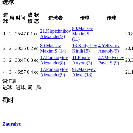
进球
进
成
状
局
时间
进球者
传球
传球
球
绩
态
80.Maltsev
21.Kirpichnikov
1
2
25:47
0:1
eq
Maxim S.
20,
Alexander(3)
(11)
80.Maltsev
13.Kadyshev
4.Yelizarov
2
2
30:35
0:2
eq
20,
Maxim S.(14)
Kirill(15)
Anatoly(9)
17.Podkorytov
11.Popov
47.Medvedev
3
2
33:47
0:3
eq
20,
Alexander(8)
Artyom(3)
Pavel S.(9)
17.Podkorytov
91.Makeyev
4
3
46:57
0:4
eq
21,
Alexander(9)
Alexei(18)
词汇表
进球
- 进球,
局
- 局
罚时
Zauralye