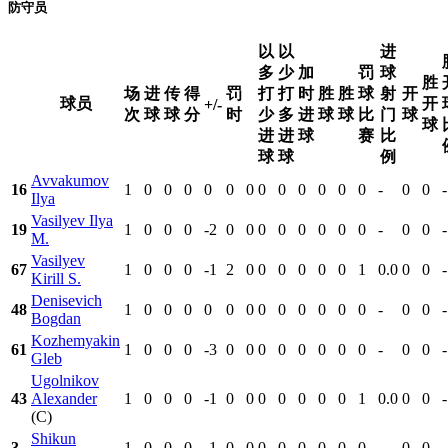
防守员
以
以
进
多
少
加
罚
球
胜
场
进
传
得
罚
打
打
时
胜
胜
球
射
开
球员
开
+/-
次
球
球
分
时
少
多
进
球
球
比
门
球
球
进
进
球
赛
比
球
球
例
Avvakumov
16
1
0
0
0
0
0
0
0
0
0
0
0
0
-
0
0
-
Ilya
Vasilyev Ilya
19
1
0
0
0
-2
0
0
0
0
0
0
0
0
-
0
0
-
M.
Vasilyev
67
1
0
0
0
-1
2
0
0
0
0
0
0
1
0.0
0
0
-
Kirill S.
Denisevich
48
1
0
0
0
0
0
0
0
0
0
0
0
0
-
0
0
-
Bogdan
Kozhemyakin
61
1
0
0
0
-3
0
0
0
0
0
0
0
0
-
0
0
-
Gleb
Ugolnikov
43
Alexander
1
0
0
0
-1
0
0
0
0
0
0
0
1
0.0
0
0
-
(C)
Shikun
3
1
0
0
0
-1
0
0
0
0
0
0
0
0
-
0
0
-