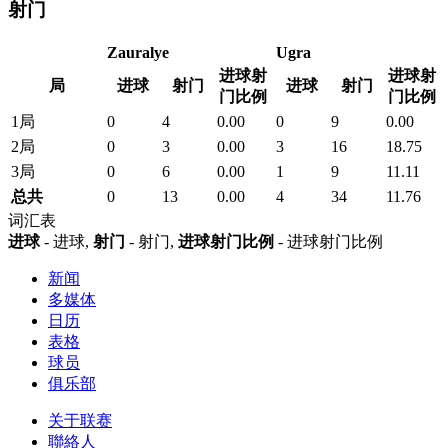
射门
Zauralye
Ugra
进球射
进球射
局
进球
射门
进球
射门
门比例
门比例
1局
0
4
0.00
0
9
0.00
2局
0
3
0.00
3
16
18.75
3局
0
6
0.00
1
9
11.11
总共
0
13
0.00
4
34
11.76
词汇表
进球
- 进球,
射门
- 射门,
进球射门比例
- 进球射门比例
新闻
多媒体
日历
表格
球员
俱乐部
关于联赛
聯絡人