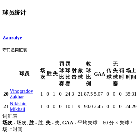
球员统计
Zauralye
守门员词汇表
罚
罚
救
无
场
球
球
射
救
球
传
失
罚
场上
球员
胜
失
GAA
次
比
比
击
球
比
球
球
时
时间
赛
赛
例
塞
Vinogradov
20
1
0
1
0
24
3
21
87.5
5.07
0
0
0
35:31
Zakhar
Nikishin
21
1
0
0
0
10
1
9
90.0
2.45
0
0
0
24:29
Mikhail
词汇表
场次
- 场次,
胜
- 胜,
失
- 失,
GAA
- 平均失球 = 60 分 × 失球 /
场上时间