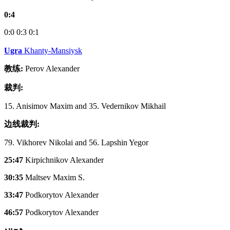
0:4
0:0
0:3
0:1
Ugra
Khanty-Mansiysk
教练:
Perov Alexander
裁判:
15. Anisimov Maxim and 35. Vedernikov Mikhail
边线裁判:
79. Vikhorev Nikolai and 56. Lapshin Yegor
25:47
Kirpichnikov Alexander
30:35
Maltsev Maxim S.
33:47
Podkorytov Alexander
46:57
Podkorytov Alexander