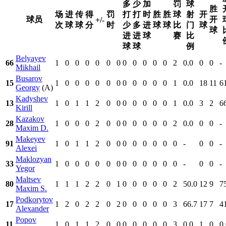
多
少
加
罚
球
胜
场
进
传
得
罚
打
打
时
胜
胜
球
射
开
球员
开
+/-
次
球
球
分
时
少
多
进
球
球
比
门
球
球
进
进
球
赛
比
球
球
例
Belyayev
66
1
0
0
0
0
0
0
0
0
0
0
0
2
0.0
0
0
-
Mikhail
Busarov
15
1
0
0
0
0
0
0
0
0
0
0
0
1
0.0
18
11
6
Georgy
(A)
Kadyshev
13
1
0
1
1
2
0
0
0
0
0
0
0
1
0.0
3
2
6
Kirill
Kazakov
28
1
0
0
0
2
0
0
0
0
0
0
0
2
0.0
0
0
-
Maxim D.
Makeyev
91
1
0
1
1
2
0
0
0
0
0
0
0
0
-
0
0
-
Alexei
Maklozyan
33
1
0
0
0
0
0
0
0
0
0
0
0
0
-
0
0
-
Yegor
Maltsev
80
1
1
1
2
2
0
1
0
0
0
0
0
2
50.0
12
9
7
Maxim S.
Podkorytov
17
1
2
0
2
2
0
2
0
0
0
0
0
3
66.7
17
7
4
Alexander
Popov
11
1
0
1
1
2
0
0
0
0
0
0
0
3
0.0
1
0
0