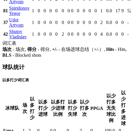
Artyom
Spiridonov
81
1
0
0
0
0
0
0
0
0
0
0
0
1
0.0
17
9
5
Yegor
Udot
37
1
0
0
0
0
0
0
0
0
0
0
0
2
0.0
0
0
-
Artyom
Shutov
42
1
0
0
0
0
2
0
0
0
0
0
0
4
0.0
0
0
-
Vladislav
词汇表
场次
- 场次,
得分
- 得分,
+/-
- 在场进球总结（+/-）,
Hits
- Hits,
BLS
- Blocked shots
球队统计
以多打少词汇表
以
以少
以
少
以多
以多打
以多
以少
打多
场
多
打
冰球队
打少
少进球
打少
打多
无失
PPGA
次
打
多
进球
比例
失球
次
球比
少
进
例
球
Ugra
1
2
0
0.0
0
2
0
100.0
0