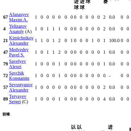
进
进
球
赛
球
球
Afanasyev
67
1
0
0
0
0
0
0
0
0
0
0
0
2
0.0
0
0
Maxim A.
Yelizarov
4
1
0
1
1
1
0
0
0
0
0
0
0
2
0.0
0
0
Anatoly
(A)
Kirpichnikov
21
1
1
0
1
2
0
1
0
0
0
1
0
1
100.0
0
0
Alexander
Medvedev
47
1
0
1
1
2
0
0
0
0
0
0
0
1
0.0
0
0
Pavel S.
Savelyev
79
1
0
0
0
1
0
0
0
0
0
0
0
1
0.0
0
0
Alexei
Savchik
72
1
0
0
0
1
0
0
0
0
0
0
0
0
-
0
0
Konstantin
Sevostyanov
57
1
0
0
0
0
0
0
0
0
0
0
0
2
0.0
0
0
Alexander
Teryayev
89
1
0
0
0
1
0
0
0
0
0
0
0
4
0.0
0
0
Sergei
(C)
前锋
以
以
进