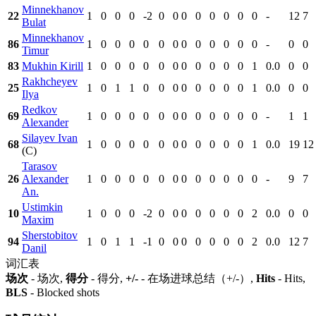
Minnekhanov
22
1
0
0
0
-2
0
0
0
0
0
0
0
0
-
12
7
Bulat
Minnekhanov
86
1
0
0
0
0
0
0
0
0
0
0
0
0
-
0
0
Timur
83
Mukhin Kirill
1
0
0
0
0
0
0
0
0
0
0
0
1
0.0
0
0
Rakhcheyev
25
1
0
1
1
0
0
0
0
0
0
0
0
1
0.0
0
0
Ilya
Redkov
69
1
0
0
0
0
0
0
0
0
0
0
0
0
-
1
1
Alexander
Silayev Ivan
68
1
0
0
0
0
0
0
0
0
0
0
0
1
0.0
19
12
(C)
Tarasov
26
Alexander
1
0
0
0
0
0
0
0
0
0
0
0
0
-
9
7
An.
Ustimkin
10
1
0
0
0
-2
0
0
0
0
0
0
0
2
0.0
0
0
Maxim
Sherstobitov
94
1
0
1
1
-1
0
0
0
0
0
0
0
2
0.0
12
7
Danil
词汇表
场次
- 场次,
得分
- 得分,
+/-
- 在场进球总结（+/-）,
Hits
- Hits,
BLS
- Blocked shots