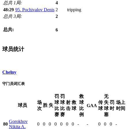
总共 1局:
4
48:29
95. Pochivalov Denis
2
tripping
总共 3局:
2
总共:
6
球员统计
Chelny
守门员词汇表
罚
罚
救
无
场
球
球
射
救
球
传
失
罚
场上
球员
胜
失
GAA
次
比
比
击
球
比
球
球
时
时间
赛
赛
例
塞
Gorokhov
80
0
0
0
0
0
0
0
-
-
0
0
0
-
Nikita A.