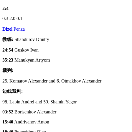
2:4
0:3
2:0
0:1
Dizel
Penza
教练:
Shandurov Dmitry
24:54
Guskov Ivan
35:23
Manukyan Artyom
裁判:
25. Komarov Alexander and 6. Otmakhov Alexander
边线裁判:
98. Lapin Andrei and 59. Shamin Yegor
03:52
Borisenkov Alexander
15:40
Andriyanov Anton
18:40
Pogorishny Oleg