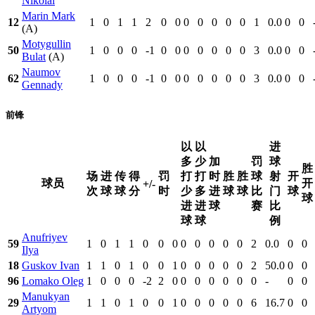
Nikolai
Marin Mark
12
1
0
1
1
2
0
0
0
0
0
0
0
1
0.0
0
0
(A)
Motygullin
50
1
0
0
0
-1
0
0
0
0
0
0
0
3
0.0
0
0
Bulat
(A)
Naumov
62
1
0
0
0
-1
0
0
0
0
0
0
0
3
0.0
0
0
Gennady
前锋
以
以
进
多
少
加
罚
球
胜
场
进
传
得
罚
打
打
时
胜
胜
球
射
开
球员
开
+/-
次
球
球
分
时
少
多
进
球
球
比
门
球
球
进
进
球
赛
比
球
球
例
Anufriyev
59
1
0
1
1
0
0
0
0
0
0
0
0
2
0.0
0
0
Ilya
18
Guskov Ivan
1
1
0
1
0
0
1
0
0
0
0
0
2
50.0
0
0
96
Lomako Oleg
1
0
0
0
-2
2
0
0
0
0
0
0
0
-
0
0
Manukyan
29
1
1
0
1
0
0
1
0
0
0
0
0
6
16.7
0
0
Artyom