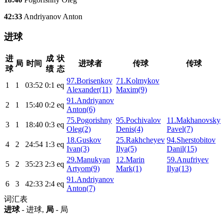
42:33
Andriyanov Anton
进球
进
成
状
局
时间
进球者
传球
传球
球
绩
态
97.Borisenkov
71.Kolmykov
1
1
03:52
0:1
eq
Alexander(11)
Maxim(9)
91.Andriyanov
2
1
15:40
0:2
eq
Anton(6)
75.Pogorishny
95.Pochivalov
11.Makhanovsky
3
1
18:40
0:3
eq
Oleg(2)
Denis(4)
Pavel(7)
18.Guskov
25.Rakhcheyev
94.Sherstobitov
4
2
24:54
1:3
eq
Ivan(3)
Ilya(5)
Danil(15)
29.Manukyan
12.Marin
59.Anufriyev
5
2
35:23
2:3
eq
Artyom(9)
Mark(1)
Ilya(13)
91.Andriyanov
6
3
42:33
2:4
eq
Anton(7)
词汇表
进球
- 进球,
局
- 局