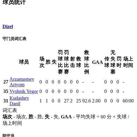
球员统计
Dizel
守门员词汇表
罚
罚
救
无
场
球
球
射
救
球
传
失
罚
场上
球员
胜
失
GAA
次
比
比
击
球
比
球
球
时
时间
赛
赛
例
塞
Arzamastsev
27
0
0
0
0
0
0
0
-
-
0
0
0
-
Artyom
35
Vyshnik Yegor
0
0
0
0
0
0
0
-
-
0
0
0
-
Kudashev
31
1
1
0
0
27
2
25
92.6
2.00
0
0
0
60:00
Danil
词汇表
场次
- 场次,
胜
- 胜,
失
- 失,
GAA
- 平均失球 = 60 分 × 失球 /
场上时间
防守员