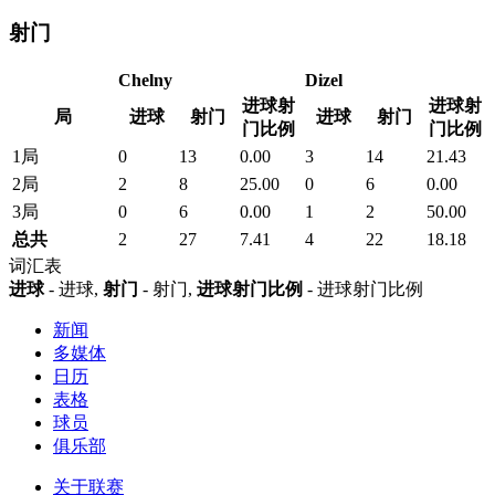
射门
Chelny
Dizel
进球射
进球射
局
进球
射门
进球
射门
门比例
门比例
1局
0
13
0.00
3
14
21.43
2局
2
8
25.00
0
6
0.00
3局
0
6
0.00
1
2
50.00
总共
2
27
7.41
4
22
18.18
词汇表
进球
- 进球,
射门
- 射门,
进球射门比例
- 进球射门比例
新闻
多媒体
日历
表格
球员
俱乐部
关于联赛