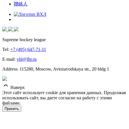
聯絡人
Supreme hockey league
Tel:
+7 (495) 647-71-11
E-mail:
vhl@fhr.ru
Address: 115280, Moscow, Avtozavodskaya str., 20 bldg 1
Наверх
Этот сайт использует cookie для хранения данных. Продолжая
использовать сайт, вы даете согласие на работу с этими
файлами.
Принять