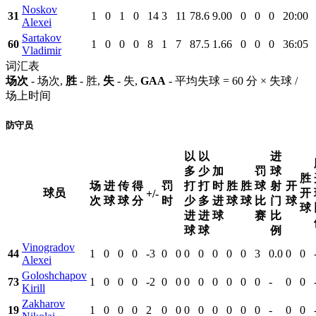
Noskov
31
1
0
1
0
14
3
11
78.6
9.00
0
0
0
20:00
Alexei
Sartakov
60
1
0
0
0
8
1
7
87.5
1.66
0
0
0
36:05
Vladimir
词汇表
场次
- 场次,
胜
- 胜,
失
- 失,
GAA
- 平均失球 = 60 分 × 失球 /
场上时间
防守员
以
以
进
多
少
加
罚
球
胜
场
进
传
得
罚
打
打
时
胜
胜
球
射
开
球员
开
+/-
次
球
球
分
时
少
多
进
球
球
比
门
球
球
进
进
球
赛
比
球
球
例
Vinogradov
44
1
0
0
0
-3
0
0
0
0
0
0
0
3
0.0
0
0
Alexei
Goloshchapov
73
1
0
0
0
-2
0
0
0
0
0
0
0
0
-
0
0
Kirill
Zakharov
19
1
0
0
0
2
0
0
0
0
0
0
0
0
-
0
0