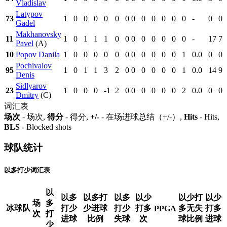
Vladislav
Latypov
73
1
0
0
0
0
0
0
0
0
0
0
0
0
-
0
0
Gadel
Makhanovsky
11
1
0
1
1
1
0
0
0
0
0
0
0
0
-
17
7
Pavel
(A)
10
Popov Danila
1
0
0
0
0
0
0
0
0
0
0
0
1
0.0
0
0
Pochivalov
95
1
0
1
1
3
2
0
0
0
0
0
0
1
0.0
14
9
Denis
Sidlyarov
23
1
0
0
0
-1
2
0
0
0
0
0
0
2
0.0
0
0
Dmitry
(C)
词汇表
场次
- 场次,
得分
- 得分,
+/-
- 在场进球总结（+/-）,
Hits
- Hits,
BLS
- Blocked shots
球队统计
以多打少词汇表
以
以多
以多打
以多
以少
以少打
以少
场
多
冰球队
打少
少进球
打少
打多
多无失
打多
PPGA
次
打
进球
比例
失球
次
球比例
进球
少