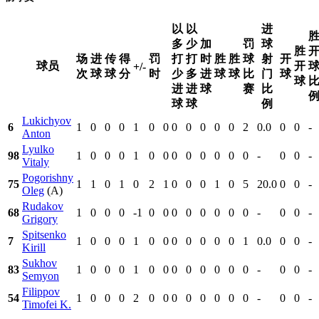
以
以
进
多
少
加
罚
球
胜
场
进
传
得
罚
打
打
时
胜
胜
球
射
开
球员
开
+/-
次
球
球
分
时
少
多
进
球
球
比
门
球
球
进
进
球
赛
比
球
球
例
Lukichyov
6
1
0
0
0
1
0
0
0
0
0
0
0
2
0.0
0
0
-
Anton
Lyulko
98
1
0
0
0
1
0
0
0
0
0
0
0
0
-
0
0
-
Vitaly
Pogorishny
75
1
1
0
1
0
2
1
0
0
0
1
0
5
20.0
0
0
-
Oleg
(A)
Rudakov
68
1
0
0
0
-1
0
0
0
0
0
0
0
0
-
0
0
-
Grigory
Spitsenko
7
1
0
0
0
1
0
0
0
0
0
0
0
1
0.0
0
0
-
Kirill
Sukhov
83
1
0
0
0
1
0
0
0
0
0
0
0
0
-
0
0
-
Semyon
Filippov
54
1
0
0
0
2
0
0
0
0
0
0
0
0
-
0
0
-
Timofei K.