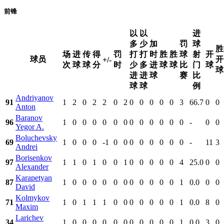
前锋
以
以
进
多
少
加
罚
球
胜
场
进
传
得
罚
打
打
时
胜
胜
球
射
开
球员
开
+/-
次
球
球
分
时
少
多
进
球
球
比
门
球
球
进
进
球
赛
比
球
球
例
Andriyanov
91
1
2
0
2
2
0
2
0
0
0
0
0
3
66.7
0
0
Anton
Baranov
96
1
0
0
0
0
0
0
0
0
0
0
0
0
-
0
0
Yegor A.
Boluchevsky
69
1
0
0
0
-1
0
0
0
0
0
0
0
0
-
11
3
Andrei
Borisenkov
97
1
1
0
1
0
0
1
0
0
0
0
0
4
25.0
0
0
Alexander
Karapetyan
87
1
0
0
0
0
0
0
0
0
0
0
0
1
0.0
0
0
David
Kolmykov
71
1
0
1
1
1
0
0
0
0
0
0
0
1
0.0
8
0
Maxim
Larichev
34
1
0
0
0
0
0
0
0
0
0
0
0
1
0.0
3
0