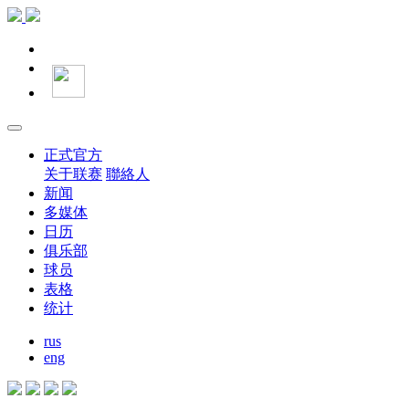
正式官方
关于联赛
聯絡人
新闻
多媒体
日历
俱乐部
球员
表格
统计
rus
eng