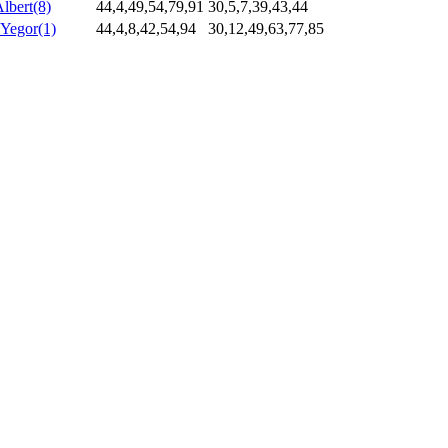
lbert(8)
44,4,49,54,79,91
30,5,7,39,43,44
Yegor(1)
44,4,8,42,54,94
30,12,49,63,77,85