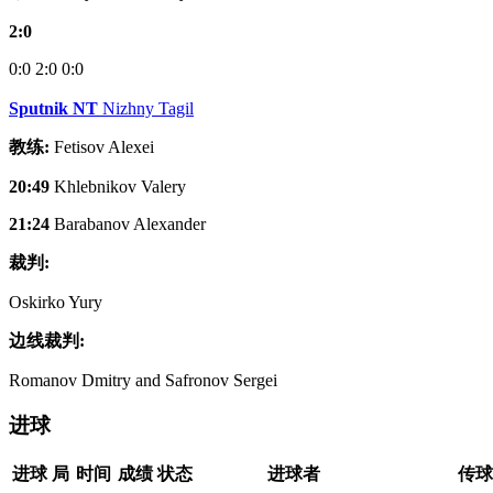
2:0
0:0
2:0
0:0
Sputnik NT
Nizhny Tagil
教练:
Fetisov Alexei
20:49
Khlebnikov Valery
21:24
Barabanov Alexander
裁判:
Oskirko Yury
边线裁判:
Romanov Dmitry and Safronov Sergei
进球
进球
局
时间
成绩
状态
进球者
传球