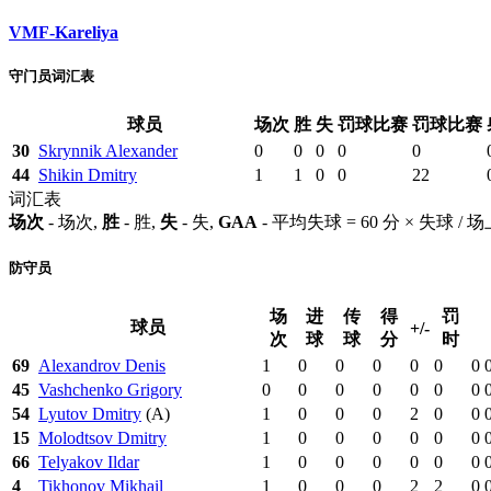
VMF-Kareliya
守门员词汇表
球员
场次
胜
失
罚球比赛
罚球比赛
30
Skrynnik Alexander
0
0
0
0
0
44
Shikin Dmitry
1
1
0
0
22
词汇表
场次
- 场次,
胜
- 胜,
失
- 失,
GAA
- 平均失球 = 60 分 × 失球 /
防守员
场
进
传
得
罚
球员
+/-
次
球
球
分
时
69
Alexandrov Denis
1
0
0
0
0
0
0
45
Vashchenko Grigory
0
0
0
0
0
0
0
54
Lyutov Dmitry
(A)
1
0
0
0
2
0
0
15
Molodtsov Dmitry
1
0
0
0
0
0
0
66
Telyakov Ildar
1
0
0
0
0
0
0
4
Tikhonov Mikhail
1
0
0
0
2
2
0