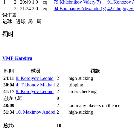
1
2
20:49
1:0
eq
79.Khlebnikov Valery(7)
91.Konozov A
2
2
21:24
2:0
eq
94.Barabanov Alexander(3)
42.Chuguyev 
词汇表
进球
- 进球,
局
- 局
罚时
VMF-Kareliya
时间
球员
罚款
24:11
8. Korolyov Leonid
2
high-sticking
30:04
4. Tikhonov Mikhail
2
tripping
41:17
8. Korolyov Leonid
2
cross-checking
总共 1局:
0
48:09
2
too many players on the ice
51:34
10. Maximov Andrei
2
high-sticking
总共:
10