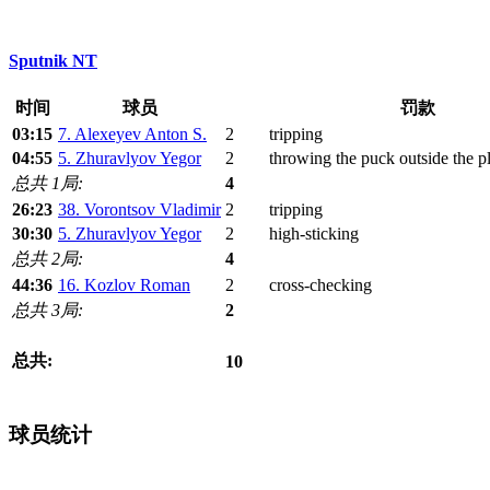
Sputnik NT
时间
球员
罚款
03:15
7. Alexeyev Anton S.
2
tripping
04:55
5. Zhuravlyov Yegor
2
throwing the puck outside the p
总共 1局:
4
26:23
38. Vorontsov Vladimir
2
tripping
30:30
5. Zhuravlyov Yegor
2
high-sticking
总共 2局:
4
44:36
16. Kozlov Roman
2
cross-checking
总共 3局:
2
总共:
10
球员统计