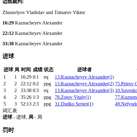
边线裁判:
Zhuravlyov Vladislav and Tsitsarov Viktor
16:29
Kaznacheyev Alexander
22:12
Kaznacheyev Alexander
33:38
Kaznacheyev Alexander
进球
进球
局
时间
成绩
状态
进球者
1
1
16:29
0:1
eq
13.Kaznacheyev Alexander(1)
2
2
22:12
0:2
ppg
13.Kaznacheyev Alexander(2)
75.Petrov 
3
2
33:38
0:3
eq
13.Kaznacheyev Alexander(3)
10.Savenko
4
2
35:26
1:3
ppg
78.Zotov Vitaly(1)
77.Kuznets
5
3
52:13
2:3
ppg
31.Dudko Sergei(1)
49.Nefyodo
词汇表
进球
- 进球,
局
- 局
罚时