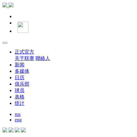
正式官方
关于联赛
聯絡人
新闻
多媒体
日历
俱乐部
球员
表格
统计
rus
eng