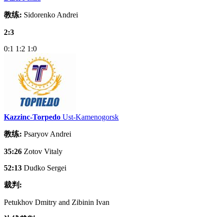
教练:
Sidorenko Andrei
2:3
0:1
1:2
1:0
Kazzinc-Torpedo
Ust-Kamenogorsk
教练:
Psaryov Andrei
35:26
Zotov Vitaly
52:13
Dudko Sergei
裁判:
Petukhov Dmitry and Zibinin Ivan