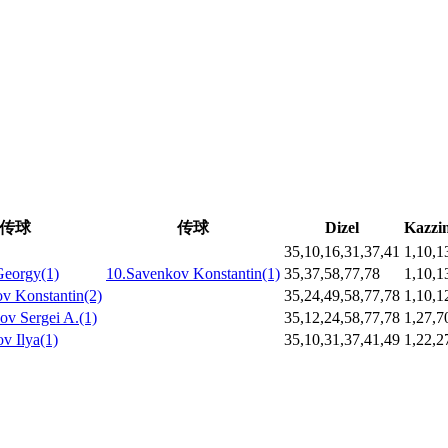
传球
传球
Dizel
Kazzi
35,10,16,31,37,41
1,10,1
Georgy(1)
10.Savenkov Konstantin(1)
35,37,58,77,78
1,10,1
v Konstantin(2)
35,24,49,58,77,78
1,10,1
ov Sergei A.(1)
35,12,24,58,77,78
1,27,7
v Ilya(1)
35,10,31,37,41,49
1,22,2