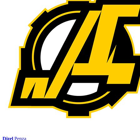
Dizel
Penza