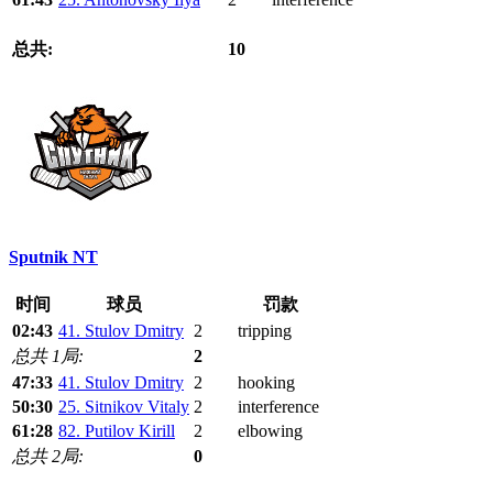
总共:
10
Sputnik NT
时间
球员
罚款
02:43
41. Stulov Dmitry
2
tripping
总共 1局:
2
47:33
41. Stulov Dmitry
2
hooking
50:30
25. Sitnikov Vitaly
2
interference
61:28
82. Putilov Kirill
2
elbowing
总共 2局:
0