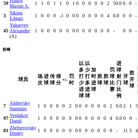
Ivanov
59
1
1
0
1
1
0
1
0
0
0
0
0
2
50.0
0
0
-
Maxim A.
Siksna
3
1
0
0
0
-1
0
0
0
0
0
0
0
4
0.0
0
0
-
Edgars
Yukseyev
45
Alexander
1
0
0
0
0
0
0
0
0
0
0
0
0
-
0
0
-
(A)
前锋
以
以
进
多
少
加
罚
球
胜
场
进
传
得
罚
打
打
时
胜
胜
球
射
开
球员
开
+/-
次
球
球
分
时
少
多
进
球
球
比
门
球
球
进
进
球
赛
比
球
球
例
Alshevsky
7
1
0
0
0
0
2
0
0
0
0
0
0
2
0.0
2
1
5
Stanislav
Yerdakov
97
1
0
0
0
0
0
0
0
0
0
0
0
4
0.0
0
0
-
Daniil
Zhelnerovsky
81
1
0
0
0
0
0
0
0
0
0
0
0
0
-
11
5
4
Dmitry