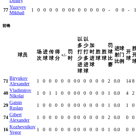
Dmitry
Yuzeyev
77
1
0
0
0
0
0
0
0
0
0
0
0
0
-
0
0
-
1
Mikhail
前锋
以
以
多
少
加
罚
进球
场
进
传
得
罚
打
打
时
胜
胜
球
开
球员
射门
+/-
次
球
球
分
时
少
多
进
球
球
比
球
比例
进
进
球
赛
球
球
Biryukov
71
1
0
0
0
0
0
0
0
0
0
0
0
2
0.0
14
8
Alexander
Vladimirov
40
1
0
1
1
0
0
0
0
0
0
0
0
1
0.0
4
2
Nikolai
Gaisin
29
1
0
0
0
0
0
0
0
0
0
0
0
1
0.0
1
0
Ruslan
Gibert
74
1
0
0
0
0
0
0
0
0
0
0
0
2
0.0
0
0
Alexander
Kozhevnikov
16
1
0
0
0
0
0
0
0
0
0
0
0
1
0.0
0
0
Yegor