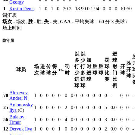
Georgy
1
Kostin Denis
1
0
1
0
20
2
18
90.0
1.94
0
0
0
61:50
词汇表
场次
- 场次,
胜
- 胜,
失
- 失,
GAA
- 平均失球 = 60 分 × 失球 /
场上时间
防守员
以
以
进
多
少
加
罚
球
胜
场
进
传
得
罚
打
打
时
胜
胜
球
射
开
球员
开
+/-
次
球
球
分
时
少
多
进
球
球
比
门
球
球
进
进
球
赛
比
球
球
例
Alexeyev
70
1
0
0
0
0
0
0
0
0
0
0
0
0
-
0
0
-
Andrei N.
Antonovsky
25
1
0
0
0
0
2
0
0
0
0
0
0
5
0.0
0
0
-
Ilya
(C)
Bulatov
56
1
0
0
0
0
4
0
0
0
0
0
0
3
0.0
0
0
-
Timur
12
Dervuk Ilya
1
0
0
0
1
0
0
0
0
0
0
0
2
0.0
0
0
-