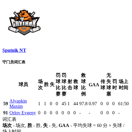
Sputnik NT
守门员词汇表
罚
罚
救
无
场
球
球
射
救
球
传
失
罚
场上
球员
胜
失
GAA
次
比
比
击
球
比
球
球
时
时间
赛
赛
例
塞
Alyapkin
59
1
1
0
0
45
1
44
97.8
0.97
0
0
0
61:50
Maxim
91
Orlov Evgeny
0
0
0
0
0
0
0
-
-
0
0
0
-
词汇表
场次
- 场次,
胜
- 胜,
失
- 失,
GAA
- 平均失球 = 60 分 × 失球 /
场上时间