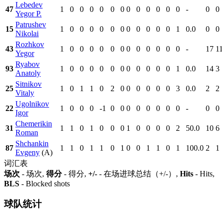
Lebedev
47
1
0
0
0
0
0
0
0
0
0
0
0
0
-
0
0
Yegor P.
Patrushev
15
1
0
0
0
0
0
0
0
0
0
0
0
1
0.0
0
0
Nikolai
Rozhkov
43
1
0
0
0
0
0
0
0
0
0
0
0
0
-
17
1
Yegor
Ryabov
93
1
0
0
0
0
0
0
0
0
0
0
0
1
0.0
14
3
Anatoly
Sitnikov
25
1
0
1
1
0
2
0
0
0
0
0
0
3
0.0
2
2
Vitaly
Ugolnikov
22
1
0
0
0
-1
0
0
0
0
0
0
0
0
-
0
0
Igor
Chemerikin
31
1
1
0
1
0
0
0
1
0
0
0
0
2
50.0
10
6
Roman
Shchankin
87
1
1
0
1
1
0
1
0
0
1
1
0
1
100.0
2
1
Evgeny
(A)
词汇表
场次
- 场次,
得分
- 得分,
+/-
- 在场进球总结（+/-）,
Hits
- Hits,
BLS
- Blocked shots
球队统计