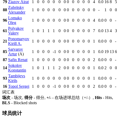
79
Ziazov Airat
1
0
0
0
0
0
0
0
0
0
0
0
4
0.0
16
8
5
Zubritsky
88
1
0
0
0
0
0
0
0
0
0
0
0
0
-
1
0
0
Alexander
Lomako
96
1
0
0
0
0
0
0
0
0
0
0
0
4
0.0
0
0
-
Oleg
Polyakov
61
1
0
1
1
1
0
0
0
0
0
0
0
7
0.0
13
4
3
Valery
Ponomaryov
21
1
0
0
0
0
0
0
0
0
0
0
0
1
0.0
0
0
-
Kirill A.
Sarvarov
85
1
0
0
0
-1
0
0
0
0
0
0
0
1
0.0
19
13
6
Artur
(A)
87
Safin Renat
1
0
0
0
0
0
0
0
0
0
0
0
2
0.0
0
0
-
Sokolov
14
1
0
1
1
1
2
0
0
0
0
0
0
1
0.0
2
0
0
Konstantin
Tambijevs
93
1
0
0
0
0
0
0
0
0
0
0
0
1
0.0
0
0
-
Kirils
16
Topol Sergei
1
0
0
0
-1
0
0
0
0
0
0
0
2
0.0
0
0
-
词汇表
场次
- 场次,
得分
- 得分,
+/-
- 在场进球总结（+/-）,
Hits
- Hits,
BLS
- Blocked shots
球员统计