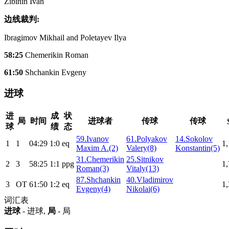
Zibinin Ivan
边线裁判:
Ibragimov Mikhail and Poletayev Ilya
58:25
Chemerikin Roman
61:50
Shchankin Evgeny
进球
进
成
状
局
时间
进球者
传球
传球
球
绩
态
59.Ivanov
61.Polyakov
14.Sokolov
1
1
04:29
1:0
eq
1,
Maxim A.(2)
Valery(8)
Konstantin(5)
31.Chemerikin
25.Sitnikov
2
3
58:25
1:1
ppg
1,
Roman(3)
Vitaly(13)
87.Shchankin
40.Vladimirov
3
ОТ
61:50
1:2
eq
1,
Evgeny(4)
Nikolai(6)
词汇表
进球
- 进球,
局
- 局