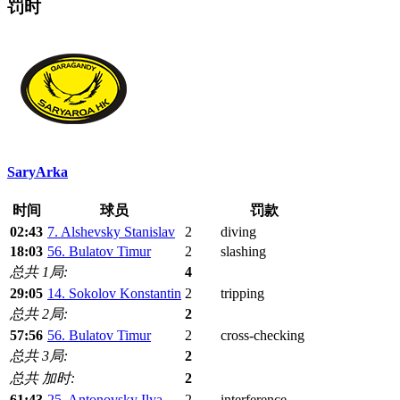
罚时
SaryArka
时间
球员
罚款
02:43
7. Alshevsky Stanislav
2
diving
18:03
56. Bulatov Timur
2
slashing
总共 1局:
4
29:05
14. Sokolov Konstantin
2
tripping
总共 2局:
2
57:56
56. Bulatov Timur
2
cross-checking
总共 3局:
2
总共 加时:
2
61:43
25. Antonovsky Ilya
2
interference