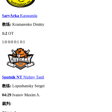
SaryArka
Karaganda
教练:
Kramarenko Dmitry
1:2
OT
1:0
0:0
0:1
0:1
Sputnik NT
Nizhny Tagil
教练:
Lopushansky Sergei
04:29
Ivanov Maxim A.
裁判: