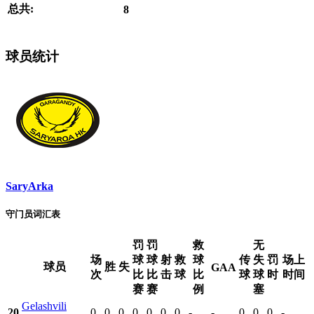
总共:
8
球员统计
SaryArka
守门员词汇表
罚
罚
救
无
场
球
球
射
救
球
传
失
罚
场上
球员
胜
失
GAA
次
比
比
击
球
比
球
球
时
时间
赛
赛
例
塞
Gelashvili
20
0
0
0
0
0
0
0
-
-
0
0
0
-