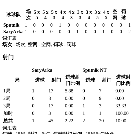
场
空
罚
5 x
5 x
5 x
4 x
4 x
3 x
3 x
3 x
4 x
冰球队
5
4
3
4
3
3
4
5
5
次
网
球
Sputnik
1
0
0
0
1
0
0
0
0
0
0
0
1
SaryArka
1
0
0
0
0
0
1
0
0
1
0
0
2
词汇表
场次
- 场次,
空网
- 空网,
罚球
- 罚球
射门
SaryArka
Sputnik NT
进球射
进球射
局
进球
射门
进球
射门
门比例
门比例
1局
1
17
5.88
0
7
0.00
2局
0
8
0.00
0
9
0.00
3局
0
17
0.00
1
3
33.33
加时
0
3
0.00
1
1
100.00
总共
1
45
2.22
2
20
10.00
词汇表