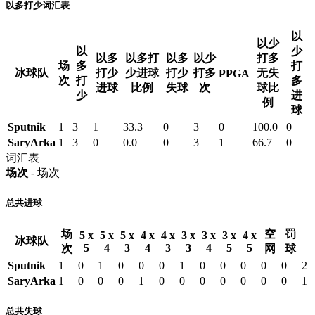
以多打少词汇表
以
以少
以
少
以多
以多打
以多
以少
打多
场
多
打
冰球队
打少
少进球
打少
打多
无失
PPGA
次
打
多
进球
比例
失球
次
球比
少
进
例
球
Sputnik
1
3
1
33.3
0
3
0
100.0
0
SaryArka
1
3
0
0.0
0
3
1
66.7
0
词汇表
场次
- 场次
总共进球
场
空
罚
5 x
5 x
5 x
4 x
4 x
3 x
3 x
3 x
4 x
冰球队
5
4
3
4
3
3
4
5
5
次
网
球
Sputnik
1
0
1
0
0
0
1
0
0
0
0
0
2
SaryArka
1
0
0
0
1
0
0
0
0
0
0
0
1
总共失球