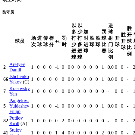
防守员
以
以
进
胜
多
少
加
罚
球
胜
开
场
进
传
得
罚
打
打
时
胜
胜
球
射
开
球员
开
球
+/-
次
球
球
分
时
少
多
进
球
球
比
门
球
球
比
进
进
球
赛
比
例
球
球
例
Arefyev
2
1
0
0
0
-1
0
0
0
0
0
0
0
1
0.0
0
0
-
Daniil
Ishchenko
66
1
0
0
0
0
0
0
0
0
0
0
0
1
0.0
0
0
-
Yakov
(C)
Krasovsky
7
1
0
0
0
0
0
0
0
0
0
0
0
0
-
0
0
-
Yan
Pangelov-
5
Yuldashev
1
0
0
0
-1
0
0
0
0
0
0
0
1
0.0
0
0
-
Filipp
Putilov
82
1
0
0
0
0
2
0
0
0
0
0
0
0
-
0
0
-
Kirill
(A)
Stulov
41
1
0
0
0
1
4
0
0
0
0
0
0
2
0.0
0
0
-