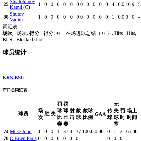
Shiafotdinov
25
1
0
0
0
0
0
0
0
0
0
0
0
4
0.0
16
9
5
Kamil
(C)
Shutov
88
1
0
0
0
0
0
0
0
0
0
0
0
1
0.0
0
0
-
Vadim
词汇表
场次
- 场次,
得分
- 得分,
+/-
- 在场进球总结（+/-）,
Hits
- Hits,
BLS
- Blocked shots
球员统计
KRS-BSU
守门员词汇表
罚
罚
无
场
球
球
射
救
救球
传
失
罚
场上
球员
胜
失
GAA
次
比
比
击
球
比例
球
球
时
时间
赛
赛
塞
74
Muse John
1
0
0
1
37
0
37
100.0
0.00
0
1
2
65:00
70
O'Brien Paris
0
0
0
0
0
0
0
-
-
0
0
0
-