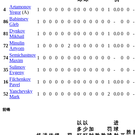
Artamonov
4
1
0
0
0
0
0
0
0
0
0
0
0
1
0.0
0
0
-
Yegor
(A)
Babintsev
86
1
0
0
0
0
0
0
0
0
0
0
0
0
-
0
0
-
Gleb
Dynkov
81
1
0
0
0
0
0
0
0
0
0
0
0
1
0.0
0
0
-
Mikhail
Minulin
72
1
0
0
0
0
2
0
0
0
0
0
0
1
0.0
0
0
-
Artyom
Semichastnov
74
1
0
0
0
0
0
0
0
0
0
0
0
0
-
0
0
-
Maxim
Sulimov
35
1
0
0
0
0
0
0
0
0
0
0
0
0
-
0
0
-
Evgeny
Filchenkov
16
1
0
0
0
0
0
0
0
0
0
0
0
1
0.0
0
0
-
Pavel
Yanchevsky
52
1
0
0
0
0
0
0
0
0
0
0
0
2
0.0
0
0
-
Mark
前锋
以
以
进
多
少
加
罚
球
胜