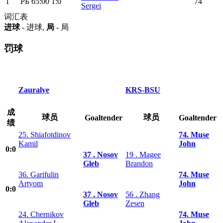
1
РБ
65:00
1:0
74
Sergei
词汇表
进球
- 进球,
局
- 局
罚球
Zauralye
KRS-BSU
成
球员
球员
Goaltender
Goaltender
绩
25. Shiafotdinov
74. Muse
Kamil
John
0:0
37 . Nosov
19 . Magee
Gleb
Brandon
36. Garifulin
74. Muse
Artyom
John
0:0
37 . Nosov
56 . Zhang
Gleb
Zesen
24. Chernikov
74. Muse