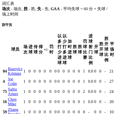
词汇表
场次
- 场次,
胜
- 胜,
失
- 失,
GAA
- 平均失球 = 60 分 × 失球 /
场上时间
防守员
以
以
进
胜
多
少
加
罚
球
胜
开
平
场
进
传
得
罚
打
打
时
胜
胜
球
射
开
球员
开
球
场
+/-
次
球
球
分
时
少
多
进
球
球
比
门
球
球
比
时
进
进
球
赛
比
例
球
球
例
Bazevics
84
1
0
0
0
0
0
0
0
0
0
0
0
1
0.0
0
0
-
21
Kristaps
Joe
4
1
0
0
0
0
0
0
0
0
0
0
0
1
0.0
0
0
-
27
Colin
Salija
75
1
0
0
0
0
0
0
0
0
0
0
0
2
0.0
0
0
-
24
Arturs
Chen
16
1
0
0
0
0
0
0
0
0
0
0
0
1
0.0
0
0
-
20
Mike
Zhang
59
1
0
0
0
0
0
0
0
0
0
0
0
0
-
0
0
-
10