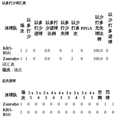
以多打少词汇表
以
以少
以
少
以多
以多打
以多
以少
打多
场
多
打
冰球队
打少
少进球
打少
打多
无失
PPGA
次
打
多
进球
比例
失球
次
球比
少
进
例
球
KRS-
1
2
0
0.0
0
1
0
100.0
0
BSU
Zauralye
1
1
0
0.0
0
2
0
100.0
0
词汇表
场次
- 场次
总共进球
场
空
罚
5 x
5 x
5 x
4 x
4 x
3 x
3 x
3 x
4 x
冰球队
5
4
3
4
3
3
4
5
5
次
网
球
Zauralye
1
0
0
0
0
0
0
0
0
0
0
1
1
KRS-
1
0
0
0
0
0
0
0
0
0
0
0
0
BSU