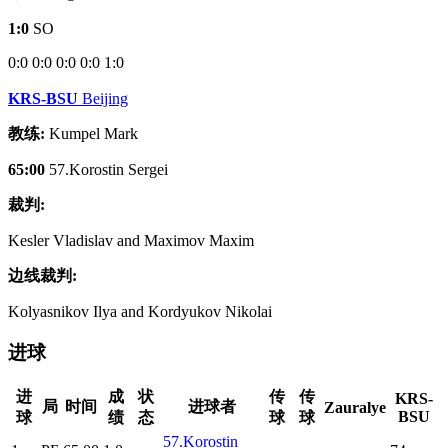
1:0
SO
0:0
0:0
0:0
0:0
1:0
KRS-BSU
Beijing
教练:
Kumpel Mark
65:00
57.Korostin Sergei
裁判:
Kesler Vladislav and Maximov Maxim
边线裁判:
Kolyasnikov Ilya and Kordyukov Nikolai
进球
进
成
状
传
传
KRS-
局
时间
进球者
Zauralye
BSU
球
绩
态
球
球
57.Korostin