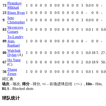
Plotnikov
73
1
0
0
0
0
0
0
0
0
0
0
0
3
0.0
0
0
-
Mikhail
23
Riggs Ryan
1
0
0
0
0
0
0
0
0
0
0
0
0
-
0
0
-
Seto
9
1
0
0
0
0
0
0
0
0
0
0
0
3
0.0
0
0
-
Christopher
Skvorcovs
83
1
0
0
0
0
0
0
0
0
0
0
0
1
0.0
1
0
0.0
Gunars
To-Landry
89
Jean-
1
0
0
0
0
0
0
0
0
0
0
0
0
-
0
0
-
Raphael
Walchuk
80
1
0
0
0
0
0
0
0
0
0
0
0
1
0.0
18
5
27.
Dylan
(A)
Hu Yang
67
1
0
0
0
0
0
0
0
0
0
0
0
2
0.0
18
9
50.
(C)
Zhang
56
1
0
0
0
0
0
0
0
0
0
0
0
1
0.0
1
0
0.0
Zesen
词汇表
场次
- 场次,
得分
- 得分,
+/-
- 在场进球总结（+/-）,
Hits
- Hits,
BLS
- Blocked shots
球队统计