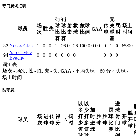
守门员词汇表
罚
罚
无
场
球
球
射
救
救球
传
失
罚
场上
球员
胜
失
GAA
次
比
比
击
球
比例
球
球
时
时间
赛
赛
塞
37
Nosov Gleb
1
0
0
1
26
0
26
100.0
0.00
0
1
0
65:00
Yaroslavlev
94
0
0
0
0
0
0
0
-
-
0
0
0
-
Evgeny
词汇表
场次
- 场次,
胜
- 胜,
失
- 失,
GAA
- 平均失球 = 60 分 × 失球 /
场上时间
防守员
以
以
进
多
少
加
罚
球
胜
场
进
传
得
罚
打
打
时
胜
胜
球
射
开
球员
开
+/-
次
球
球
分
时
少
多
进
球
球
比
门
球
球
进
进
球
赛
比
球
球
例