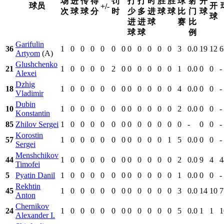
场
进
传
得
罚
打
打
时
胜
胜
球
射
开
球员
开
+/-
次
球
球
分
时
少
多
进
球
球
比
门
球
球
进
进
球
赛
比
球
球
例
Garifulin
36
1
0
0
0
0
0
0
0
0
0
0
0
3
0.0
19
12
6
Artyom
(A)
Glushchenko
21
1
0
0
0
0
2
0
0
0
0
0
0
1
0.0
0
0
-
Alexei
Dzhig
18
1
0
0
0
0
0
0
0
0
0
0
0
4
0.0
0
0
-
Vladimir
Dubin
10
1
0
0
0
0
0
0
0
0
0
0
0
2
0.0
0
0
-
Konstantin
85
Zhilov Sergei
1
0
0
0
0
0
0
0
0
0
0
0
0
-
0
0
-
Korostin
57
1
0
0
0
0
0
0
0
0
0
0
1
5
0.0
0
0
-
Sergei
Menshchikov
44
1
0
0
0
0
0
0
0
0
0
0
0
2
0.0
9
4
4
Timofei
5
Pyatin Danil
1
0
0
0
0
0
0
0
0
0
0
0
1
0.0
0
0
-
Rekhtin
45
1
0
0
0
0
0
0
0
0
0
0
0
3
0.0
14
10
7
Anton
Chernikov
24
1
0
0
0
0
0
0
0
0
0
0
0
5
0.0
1
1
1
Alexander I.