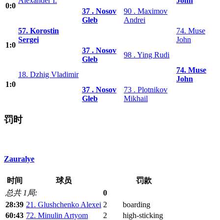
Alexander I.
John
0:0
37 . Nosov
90 . Maximov
Gleb
Andrei
57. Korostin
74. Muse
Sergei
John
1:0
37 . Nosov
98 . Ying Rudi
Gleb
74. Muse
18. Dzhig Vladimir
John
1:0
37 . Nosov
73 . Plotnikov
Gleb
Mikhail
罚时
Zauralye
时间
球员
罚款
总共 1局:
0
28:39
21. Glushchenko Alexei
2
boarding
60:43
72. Minulin Artyom
2
high-sticking