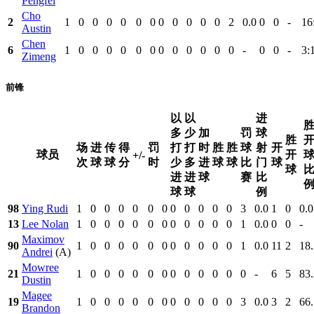
Pengfei
Cho
2
1
0
0
0
0
0
0
0
0
0
0
0
2
0.0
0
0
-
16
Austin
Chen
6
1
0
0
0
0
0
0
0
0
0
0
0
0
-
0
0
-
3:
Zimeng
前锋
以
以
进
多
少
加
罚
球
胜
场
进
传
得
罚
打
打
时
胜
胜
球
射
开
球员
开
+/-
次
球
球
分
时
少
多
进
球
球
比
门
球
球
进
进
球
赛
比
球
球
例
98
Ying Rudi
1
0
0
0
0
0
0
0
0
0
0
0
3
0.0
1
0
0.0
13
Lee Nolan
1
0
0
0
0
0
0
0
0
0
0
0
1
0.0
0
0
-
Maximov
90
1
0
0
0
0
0
0
0
0
0
0
0
1
0.0
11
2
18.
Andrei
(A)
Mowree
21
1
0
0
0
0
0
0
0
0
0
0
0
0
-
6
5
83.
Dustin
Magee
19
1
0
0
0
0
0
0
0
0
0
0
0
3
0.0
3
2
66.
Brandon