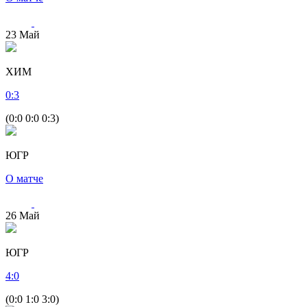
23
Май
ХИМ
0
:
3
(0:0 0:0 0:3)
ЮГР
О матче
26
Май
ЮГР
4
:
0
(0:0 1:0 3:0)