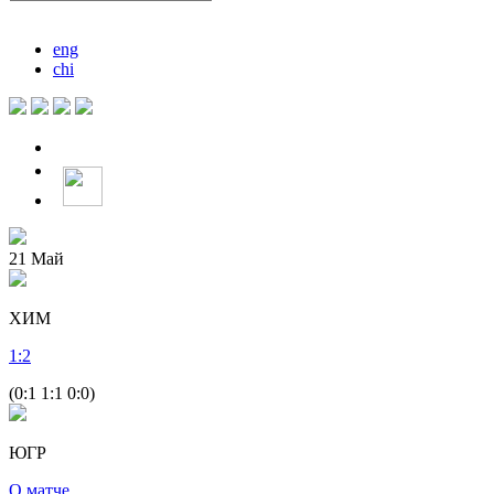
eng
chi
21
Май
ХИМ
1
:
2
(0:1 1:1 0:0)
ЮГР
О матче