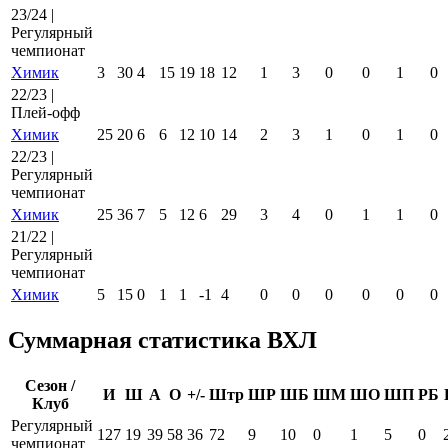
23/24 |
Регулярный
чемпионат
Химик
3
30
4
15
19
18
12
1
3
0
0
1
0
22/23 |
Плей-офф
Химик
25
20
6
6
12
10
14
2
3
1
0
1
0
22/23 |
Регулярный
чемпионат
Химик
25
36
7
5
12
6
29
3
4
0
1
1
0
21/22 |
Регулярный
чемпионат
Химик
5
15
0
1
1
-1
4
0
0
0
0
0
0
Суммарная статистика ВХЛ
Сезон /
И
Ш
А
О
+/-
Штр
ШР
ШБ
ШМ
ШО
ШП
РБ
Клуб
Регулярный
127
19
39
58
36
72
9
10
0
1
5
0
чемпионат