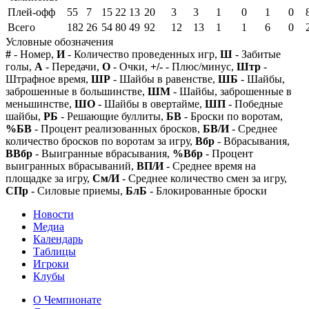
Плей-офф
55
7
15
22
13
20
3
3
1
0
1
0
Всего
182
26
54
80
49
92
12
13
1
1
6
0
Условные обозначения
#
- Номер,
И
- Количество проведенных игр,
Ш
- Забитые
голы,
А
- Передачи,
О
- Очки,
+/-
- Плюс/минус,
Штр
-
Штрафное время,
ШР
- Шайбы в равенстве,
ШБ
- Шайбы,
заброшенные в большинстве,
ШМ
- Шайбы, заброшенные в
меньшинстве,
ШО
- Шайбы в овертайме,
ШП
- Победные
шайбы,
РБ
- Решающие буллиты,
БВ
- Броски по воротам,
%БВ
- Процент реализованных бросков,
БВ/И
- Среднее
количество бросков по воротам за игру,
Вбр
- Вбрасывания,
ВВбр
- Выигранные вбрасывания,
%Вбр
- Процент
выигранных вбрасываний,
ВП/И
- Среднее время на
площадке за игру,
См/И
- Среднее количество смен за игру,
СПр
- Силовые приемы,
БлБ
- Блокированные броски
Новости
Медиа
Календарь
Таблицы
Игроки
Клубы
О Чемпионате