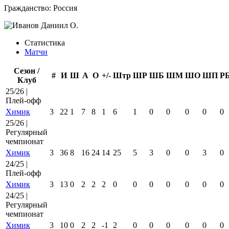
Гражданство:
Россия
Статистика
Матчи
Сезон /
#
И
Ш
А
О
+/-
Штр
ШР
ШБ
ШМ
ШО
ШП
Р
Клуб
25/26 |
Плей-офф
Химик
3
22
1
7
8
1
6
1
0
0
0
0
0
25/26 |
Регулярный
чемпионат
Химик
3
36
8
16
24
14
25
5
3
0
0
3
0
24/25 |
Плей-офф
Химик
3
13
0
2
2
2
0
0
0
0
0
0
0
24/25 |
Регулярный
чемпионат
Химик
3
10
0
2
2
-1
2
0
0
0
0
0
0