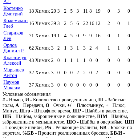
Ал.
Костенко
18
Химик
20
3
2
5
3
11
8
19
0
3
0
Дмитрий
Кожемякин
16
Химик
39
3
2
5
6
22
16
12
2
0
1
Глеб
Стариков
71
Химик
19
1
4
5
0
9
9
16
0
1
0
Лев
Орлов
62
Химик
3
2
1
3
1
3
2
4
1
1
0
Даниил Р.
Красничук
43
Химик
2
0
1
1
1
1
0
0
0
0
0
Алексей
Марышев
32
Химик
3
0
0
0
2
2
0
2
0
0
0
Антон
Наумов
37
Химик
3
0
0
0
0
0
0
0
0
0
0
Максим
Условные обозначения
#
- Номер,
И
- Количество проведенных игр,
Ш
- Забитые
голы,
А
- Передачи,
О
- Очки,
+/-
- Плюс/минус,
+
- Плюс,
-
-
Минус,
Штр
- Штрафное время,
ШР
- Шайбы в равенстве,
ШБ
- Шайбы, заброшенные в большинстве,
ШМ
- Шайбы,
заброшенные в меньшинстве,
ШО
- Шайбы в овертайме,
ШП
- Победные шайбы,
РБ
- Решающие буллиты,
БВ
- Броски по
воротам,
%БВ
- Процент реализованных бросков,
БВ/И
-