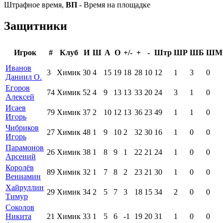
Штрафное время,
ВП
- Время на площадке
Защитники
Игрок
#
Клуб
И
Ш
А
О
+/-
+
-
Штр
ШР
ШБ
ШМ
Иванов
3
Химик
30
4
15
19
18
28
10
12
1
3
0
Даниил О.
Егоров
74
Химик
52
4
9
13
13
33
20
24
3
1
0
Алексей
Исаев
79
Химик
37
2
10
12
13
36
23
49
1
1
0
Игорь
Чибриков
27
Химик
48
1
9
10
2
32
30
16
1
0
0
Игорь
Парамонов
26
Химик
38
1
8
9
1
22
21
24
1
0
0
Арсений
Королёв
89
Химик
32
1
7
8
2
23
21
30
1
0
0
Вениамин
Хайруллин
29
Химик
34
2
5
7
3
18
15
34
2
0
0
Тимур
Соколов
Никита
21
Химик
33
1
5
6
-1
19
20
31
1
0
0