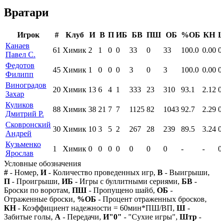
Вратари
Игрок
#
Клуб
И
В
П
ИБ
БВ
ПШ
ОБ
%ОБ
КН
Канаев
61
Химик
2
1
0
0
33
0
33
100.0
0.00
Павел С.
Федотов
45
Химик
1
0
0
0
3
0
3
100.0
0.00
Филипп
Виноградов
20
Химик
13
6
4
1
333
23
310
93.1
2.12
Захар
Куликов
88
Химик
38
21
7
7
1125
82
1043
92.7
2.29
Дмитрий Р.
Сковронский
30
Химик
10
3
5
2
267
28
239
89.5
3.24
Андрей
Кузьменко
1
Химик
0
0
0
0
0
0
0
-
-
Ярослав
Условные обозначения
#
- Номер,
И
- Количество проведенных игр,
В
- Выигрыши,
П
- Проигрыши,
ИБ
- Игры с буллитными сериями,
БВ
-
Броски по воротам,
ПШ
- Пропущено шайб,
ОБ
-
Отраженные броски,
%ОБ
- Процент отраженных бросков,
КН
- Коэффициент надежности = 60мин*ПШ/ВП,
Ш
-
Забитые голы,
А
- Передачи,
И"0"
- "Сухие игры",
Штр
-