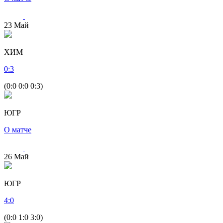
23
Май
ХИМ
0
:
3
(0:0 0:0 0:3)
ЮГР
О матче
26
Май
ЮГР
4
:
0
(0:0 1:0 3:0)