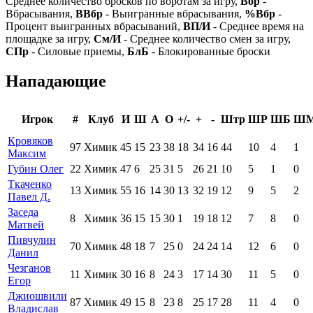
Среднее количество бросков по воротам за игру,
Вбр
-
Вбрасывания,
ВВбр
- Выигранные вбрасывания,
%Вбр
-
Процент выигранных вбрасываний,
ВП/И
- Среднее время на
площадке за игру,
См/И
- Среднее количество смен за игру,
СПр
- Силовые приемы,
БлБ
- Блокированные броски
Нападающие
Игрок
#
Клуб
И
Ш
А
О
+/-
+
-
Штр
ШР
ШБ
Ш
Кровяков
97
Химик
45
15
23
38
18
34
16
44
10
4
1
Максим
Губин Олег
22
Химик
47
6
25
31
5
26
21
10
5
1
0
Ткаченко
13
Химик
55
16
14
30
13
32
19
12
9
5
2
Павел Д.
Заседа
8
Химик
36
15
15
30
1
19
18
12
7
8
0
Матвей
Пивчулин
70
Химик
48
18
7
25
0
24
24
14
12
6
0
Данил
Чезганов
11
Химик
30
16
8
24
3
17
14
30
11
5
0
Егор
Джиошвили
87
Химик
49
15
8
23
8
25
17
28
11
4
0
Владислав