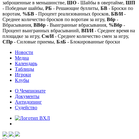
заброшенные в меньшинстве,
ШО
- Шайбы в овертайме,
ШП
- Победные шайбы,
РБ
- Решающие буллиты,
БВ
- Броски по
воротам,
%БВ
- Процент реализованных бросков,
БВ/И
-
Среднее количество бросков по воротам за игру,
Вбр
-
Вбрасывания,
ВВбр
- Выигранные вбрасывания,
%Вбр
-
Процент выигранных вбрасываний,
ВП/И
- Среднее время на
площадке за игру,
См/И
- Среднее количество смен за игру,
СПр
- Силовые приемы,
БлБ
- Блокированные броски
Новости
Медиа
Календарь
Таблицы
Игроки
Клубы
О Чемпионате
Документы
Антидопинг
Судейство