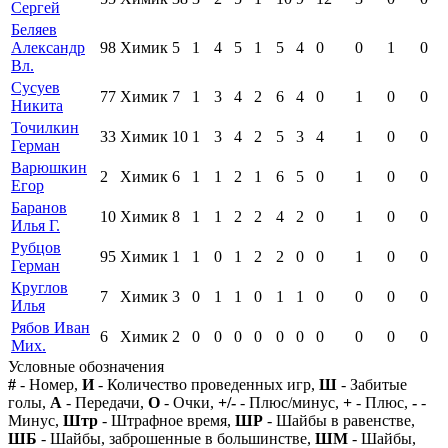
Сергей
Беляев
Александр
98
Химик
5
1
4
5
1
5
4
0
0
1
0
Вл.
Сусуев
77
Химик
7
1
3
4
2
6
4
0
1
0
0
Никита
Точилкин
33
Химик
10
1
3
4
2
5
3
4
1
0
0
Герман
Варюшкин
2
Химик
6
1
1
2
1
6
5
0
1
0
0
Егор
Баранов
10
Химик
8
1
1
2
2
4
2
0
1
0
0
Илья Г.
Рубцов
95
Химик
1
1
0
1
2
2
0
0
1
0
0
Герман
Круглов
7
Химик
3
0
1
1
0
1
1
0
0
0
0
Илья
Рябов Иван
6
Химик
2
0
0
0
0
0
0
0
0
0
0
Мих.
Условные обозначения
#
- Номер,
И
- Количество проведенных игр,
Ш
- Забитые
голы,
А
- Передачи,
О
- Очки,
+/-
- Плюс/минус,
+
- Плюс,
-
-
Минус,
Штр
- Штрафное время,
ШР
- Шайбы в равенстве,
ШБ
- Шайбы, заброшенные в большинстве,
ШМ
- Шайбы,