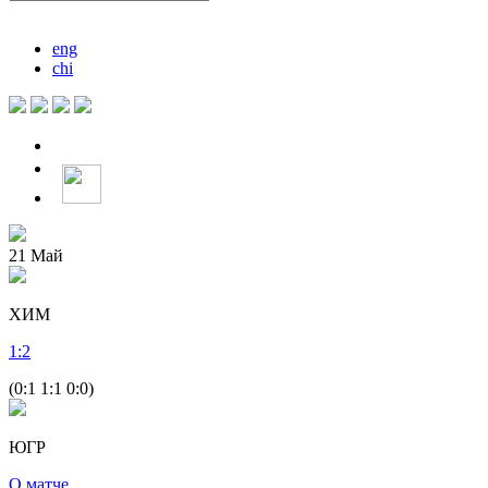
eng
chi
21
Май
ХИМ
1
:
2
(0:1 1:1 0:0)
ЮГР
О матче