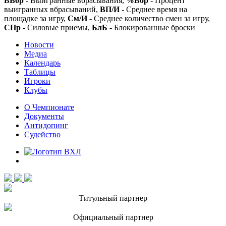
ВВбр
- Выигранные вбрасывания,
%Вбр
- Процент
выигранных вбрасываний,
ВП/И
- Среднее время на
площадке за игру,
См/И
- Среднее количество смен за игру,
СПр
- Силовые приемы,
БлБ
- Блокированные броски
Новости
Медиа
Календарь
Таблицы
Игроки
Клубы
О Чемпионате
Документы
Антидопинг
Судейство
Титульный партнер
Официальный партнер