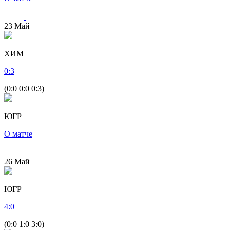
23
Май
ХИМ
0
:
3
(0:0 0:0 0:3)
ЮГР
О матче
26
Май
ЮГР
4
:
0
(0:0 1:0 3:0)