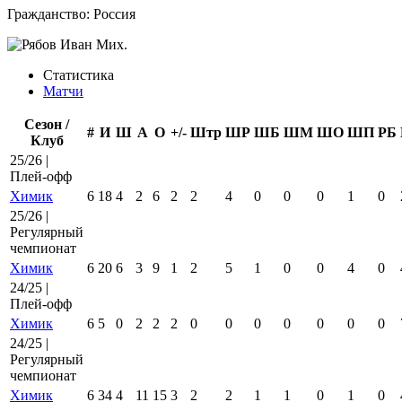
Гражданство:
Россия
Статистика
Матчи
Сезон /
#
И
Ш
А
О
+/-
Штр
ШР
ШБ
ШМ
ШО
ШП
РБ
Клуб
25/26 |
Плей-офф
Химик
6
18
4
2
6
2
2
4
0
0
0
1
0
25/26 |
Регулярный
чемпионат
Химик
6
20
6
3
9
1
2
5
1
0
0
4
0
24/25 |
Плей-офф
Химик
6
5
0
2
2
2
0
0
0
0
0
0
0
24/25 |
Регулярный
чемпионат
Химик
6
34
4
11
15
3
2
2
1
1
0
1
0