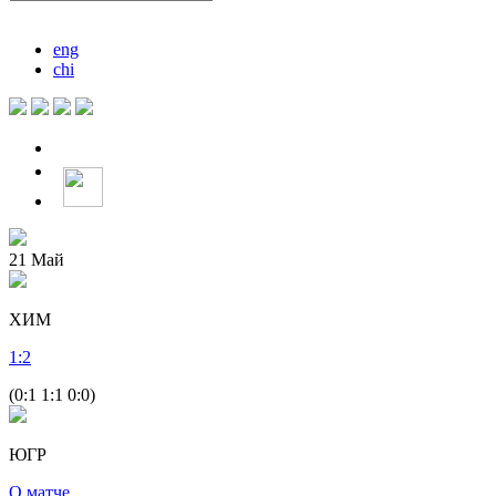
eng
chi
21
Май
ХИМ
1
:
2
(0:1 1:1 0:0)
ЮГР
О матче