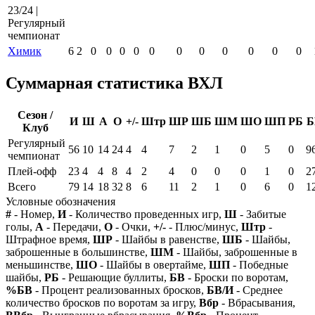
23/24 |
Регулярный
чемпионат
Химик
6
2
0
0
0
0
0
0
0
0
0
0
0
Суммарная статистика ВХЛ
Сезон /
И
Ш
А
О
+/-
Штр
ШР
ШБ
ШМ
ШО
ШП
РБ
Б
Клуб
Регулярный
56
10
14
24
4
4
7
2
1
0
5
0
9
чемпионат
Плей-офф
23
4
4
8
4
2
4
0
0
0
1
0
2
Всего
79
14
18
32
8
6
11
2
1
0
6
0
1
Условные обозначения
#
- Номер,
И
- Количество проведенных игр,
Ш
- Забитые
голы,
А
- Передачи,
О
- Очки,
+/-
- Плюс/минус,
Штр
-
Штрафное время,
ШР
- Шайбы в равенстве,
ШБ
- Шайбы,
заброшенные в большинстве,
ШМ
- Шайбы, заброшенные в
меньшинстве,
ШО
- Шайбы в овертайме,
ШП
- Победные
шайбы,
РБ
- Решающие буллиты,
БВ
- Броски по воротам,
%БВ
- Процент реализованных бросков,
БВ/И
- Среднее
количество бросков по воротам за игру,
Вбр
- Вбрасывания,