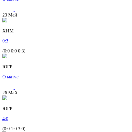
23
Май
ХИМ
0
:
3
(0:0 0:0 0:3)
ЮГР
О матче
26
Май
ЮГР
4
:
0
(0:0 1:0 3:0)