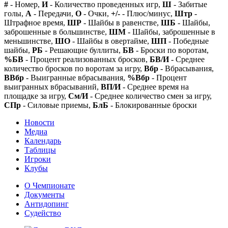
#
- Номер,
И
- Количество проведенных игр,
Ш
- Забитые
голы,
А
- Передачи,
О
- Очки,
+/-
- Плюс/минус,
Штр
-
Штрафное время,
ШР
- Шайбы в равенстве,
ШБ
- Шайбы,
заброшенные в большинстве,
ШМ
- Шайбы, заброшенные в
меньшинстве,
ШО
- Шайбы в овертайме,
ШП
- Победные
шайбы,
РБ
- Решающие буллиты,
БВ
- Броски по воротам,
%БВ
- Процент реализованных бросков,
БВ/И
- Среднее
количество бросков по воротам за игру,
Вбр
- Вбрасывания,
ВВбр
- Выигранные вбрасывания,
%Вбр
- Процент
выигранных вбрасываний,
ВП/И
- Среднее время на
площадке за игру,
См/И
- Среднее количество смен за игру,
СПр
- Силовые приемы,
БлБ
- Блокированные броски
Новости
Медиа
Календарь
Таблицы
Игроки
Клубы
О Чемпионате
Документы
Антидопинг
Судейство