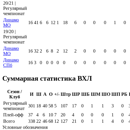
20/21 |
Регулярный
чемпионат
Динамо
16
41
6
6
12
1
18
6
0
0
0
1
0
МО
19/20 |
Регулярный
чемпионат
Динамо
16
32
2
6
8
2
12
2
0
0
0
0
0
МО
Динамо
16
3
0
0
0
0
0
0
0
0
0
0
0
СПб
Суммарная статистика ВХЛ
Сезон /
И
Ш
А
О
+/-
Штр
ШР
ШБ
ШМ
ШО
ШП
РБ
Клуб
Регулярный
301
18
40
58
5
107
17
0
1
1
3
0
чемпионат
Плей-офф
37
4
6
10
7
20
4
0
0
0
1
0
Всего
338
22
46
68
12
127
21
0
1
1
4
0
Условные обозначения