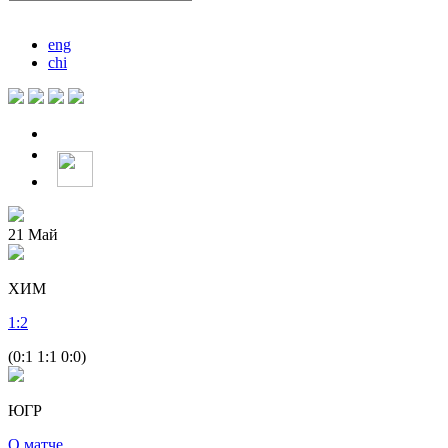
eng
chi
21
Май
ХИМ
1
:
2
(0:1 1:1 0:0)
ЮГР
О матче