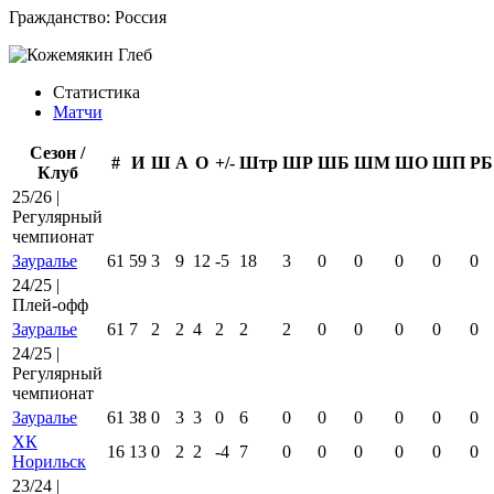
Гражданство:
Россия
Статистика
Матчи
Сезон /
#
И
Ш
А
О
+/-
Штр
ШР
ШБ
ШМ
ШО
ШП
РБ
Клуб
25/26 |
Регулярный
чемпионат
Зауралье
61
59
3
9
12
-5
18
3
0
0
0
0
0
24/25 |
Плей-офф
Зауралье
61
7
2
2
4
2
2
2
0
0
0
0
0
24/25 |
Регулярный
чемпионат
Зауралье
61
38
0
3
3
0
6
0
0
0
0
0
0
ХК
16
13
0
2
2
-4
7
0
0
0
0
0
0
Норильск
23/24 |