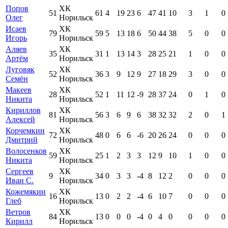
Попов
ХК
51
61
4
19
23
6
47
41
10
3
1
0
Олег
Норильск
Исаев
ХК
79
59
5
13
18
6
50
44
38
5
0
0
Игорь
Норильск
Аляев
ХК
35
31
1
13
14
3
28
25
21
1
0
0
Артём
Норильск
Луговяк
ХК
52
36
3
9
12
9
27
18
29
3
0
0
Семён
Норильск
Макеев
ХК
28
52
1
11
12
-9
28
37
24
0
1
0
Никита
Норильск
Кириллов
ХК
81
56
3
6
9
6
38
32
32
2
0
1
Алексей
Норильск
Корчемкин
ХК
72
48
0
6
6
-6
20
26
24
0
0
0
Дмитрий
Норильск
Волосенков
ХК
59
25
1
2
3
3
12
9
10
1
0
0
Никита
Норильск
Сергеев
ХК
9
34
0
3
3
-4
8
12
2
0
0
0
Иван С.
Норильск
Кожемякин
ХК
16
13
0
2
2
-4
6
10
7
0
0
0
Глеб
Норильск
Ветров
ХК
84
13
0
0
0
-4
0
4
0
0
0
0
Кирилл
Норильск