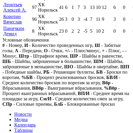
Леонтьев
ХК
97
41
6
1
7
3
13
10
12
6
0
Алексей А.
Норильск
Коротин
ХК
96
26
3
0
3
-4
7
11
9
3
0
Вячеслав
Норильск
Паничкин
ХК
8
23
0
2
2
-5
5
10
2
0
0
Демид
Норильск
Условные обозначения
#
- Номер,
И
- Количество проведенных игр,
Ш
- Забитые
голы,
А
- Передачи,
О
- Очки,
+/-
- Плюс/минус,
+
- Плюс,
-
-
Минус,
Штр
- Штрафное время,
ШР
- Шайбы в равенстве,
ШБ
- Шайбы, заброшенные в большинстве,
ШМ
- Шайбы,
заброшенные в меньшинстве,
ШО
- Шайбы в овертайме,
ШП
- Победные шайбы,
РБ
- Решающие буллиты,
БВ
- Броски по
воротам,
%БВ
- Процент реализованных бросков,
БВ/И
-
Среднее количество бросков по воротам за игру,
Вбр
-
Вбрасывания,
ВВбр
- Выигранные вбрасывания,
%Вбр
-
Процент выигранных вбрасываний,
ВП/И
- Среднее время на
площадке за игру,
См/И
- Среднее количество смен за игру,
СПр
- Силовые приемы,
БлБ
- Блокированные броски
Новости
Медиа
Календарь
Таблицы