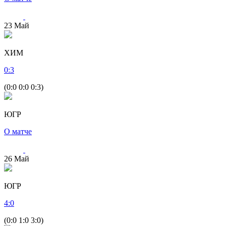
23
Май
ХИМ
0
:
3
(0:0 0:0 0:3)
ЮГР
О матче
26
Май
ЮГР
4
:
0
(0:0 1:0 3:0)