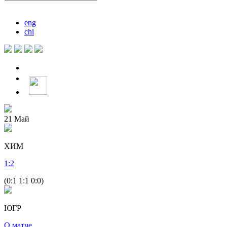
eng
chi
21
Май
ХИМ
1
:
2
(0:1 1:1 0:0)
ЮГР
О матче