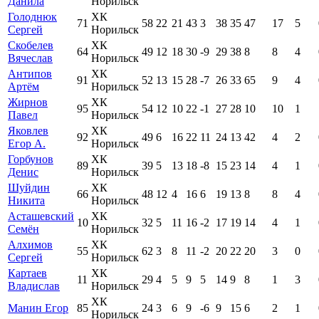
Данила
Норильск
Голоднюк
ХК
71
58
22
21
43
3
38
35
47
17
5
Сергей
Норильск
Скобелев
ХК
64
49
12
18
30
-9
29
38
8
8
4
Вячеслав
Норильск
Антипов
ХК
91
52
13
15
28
-7
26
33
65
9
4
Артём
Норильск
Жирнов
ХК
95
54
12
10
22
-1
27
28
10
10
1
Павел
Норильск
Яковлев
ХК
92
49
6
16
22
11
24
13
42
4
2
Егор А.
Норильск
Горбунов
ХК
89
39
5
13
18
-8
15
23
14
4
1
Денис
Норильск
Шуйдин
ХК
66
48
12
4
16
6
19
13
8
8
4
Никита
Норильск
Асташевский
ХК
10
32
5
11
16
-2
17
19
14
4
1
Семён
Норильск
Алхимов
ХК
55
62
3
8
11
-2
20
22
20
3
0
Сергей
Норильск
Картаев
ХК
11
29
4
5
9
5
14
9
8
1
3
Владислав
Норильск
ХК
Манин Егор
85
24
3
6
9
-6
9
15
6
2
1
Норильск