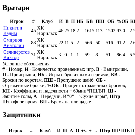
Вратари
Игрок
#
Клуб
И
В
П
ИБ
БВ
ПШ
ОБ
%ОБ
К
Никитин
ХК
45
46
25
18
2
1615
113
1502
93.0
2.
Вадим
Норильск
Смирнов
ХК
88
22
11
5
2
566
50
516
91.2
2.
Анатолий
Норильск
Селивёрстов
ХК
31
3
0
1
1
59
8
51
86.4
5.
Виктор
Норильск
Условные обозначения
#
- Номер,
И
- Количество проведенных игр,
В
- Выигрыши,
П
- Проигрыши,
ИБ
- Игры с буллитными сериями,
БВ
-
Броски по воротам,
ПШ
- Пропущено шайб,
ОБ
-
Отраженные броски,
%ОБ
- Процент отраженных бросков,
КН
- Коэффициент надежности = 60мин*ПШ/ВП,
Ш
-
Забитые голы,
А
- Передачи,
И"0"
- "Сухие игры",
Штр
-
Штрафное время,
ВП
- Время на площадке
Защитники
Игрок
#
Клуб
И
Ш
А
О
+/-
+
-
Штр
ШР
ШБ