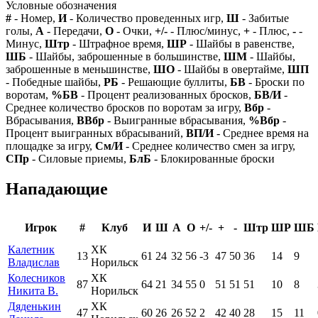
Условные обозначения
#
- Номер,
И
- Количество проведенных игр,
Ш
- Забитые
голы,
А
- Передачи,
О
- Очки,
+/-
- Плюс/минус,
+
- Плюс,
-
-
Минус,
Штр
- Штрафное время,
ШР
- Шайбы в равенстве,
ШБ
- Шайбы, заброшенные в большинстве,
ШМ
- Шайбы,
заброшенные в меньшинстве,
ШО
- Шайбы в овертайме,
ШП
- Победные шайбы,
РБ
- Решающие буллиты,
БВ
- Броски по
воротам,
%БВ
- Процент реализованных бросков,
БВ/И
-
Среднее количество бросков по воротам за игру,
Вбр
-
Вбрасывания,
ВВбр
- Выигранные вбрасывания,
%Вбр
-
Процент выигранных вбрасываний,
ВП/И
- Среднее время на
площадке за игру,
См/И
- Среднее количество смен за игру,
СПр
- Силовые приемы,
БлБ
- Блокированные броски
Нападающие
Игрок
#
Клуб
И
Ш
А
О
+/-
+
-
Штр
ШР
ШБ
Калетник
ХК
13
61
24
32
56
-3
47
50
36
14
9
Владислав
Норильск
Колесников
ХК
87
64
21
34
55
0
51
51
51
10
8
Никита В.
Норильск
Дяденькин
ХК
47
60
26
26
52
2
42
40
28
15
11