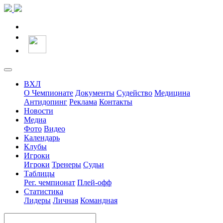
ВХЛ
О Чемпионате
Документы
Судейство
Медицина
Антидопинг
Реклама
Контакты
Новости
Медиа
Фото
Видео
Календарь
Клубы
Игроки
Игроки
Тренеры
Судьи
Таблицы
Рег. чемпионат
Плей-офф
Статистика
Лидеры
Личная
Командная