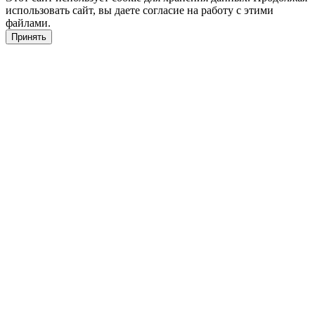
использовать сайт, вы даете согласие на работу с этими
файлами.
Принять