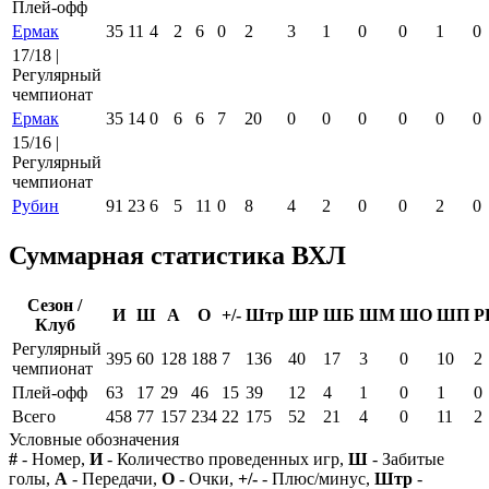
Плей-офф
Ермак
35
11
4
2
6
0
2
3
1
0
0
1
0
17/18 |
Регулярный
чемпионат
Ермак
35
14
0
6
6
7
20
0
0
0
0
0
0
15/16 |
Регулярный
чемпионат
Рубин
91
23
6
5
11
0
8
4
2
0
0
2
0
Суммарная статистика ВХЛ
Сезон /
И
Ш
А
О
+/-
Штр
ШР
ШБ
ШМ
ШО
ШП
Р
Клуб
Регулярный
395
60
128
188
7
136
40
17
3
0
10
2
чемпионат
Плей-офф
63
17
29
46
15
39
12
4
1
0
1
0
Всего
458
77
157
234
22
175
52
21
4
0
11
2
Условные обозначения
#
- Номер,
И
- Количество проведенных игр,
Ш
- Забитые
голы,
А
- Передачи,
О
- Очки,
+/-
- Плюс/минус,
Штр
-