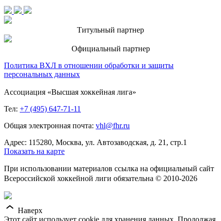
Титульный партнер
Официальный партнер
Политика ВХЛ в отношении обработки и защиты
персональных данных
Ассоциация «Высшая хоккейная лига»
Тел:
+7 (495) 647-71-11
Общая электронная почта:
vhl@fhr.ru
Адрес: 115280, Москва, ул. Автозаводская, д. 21, стр.1
Показать на карте
При использовании материалов ссылка на официальный сайт
Всероссийской хоккейной лиги обязательна © 2010-2026
Наверх
Этот сайт использует cookie для хранения данных. Продолжая