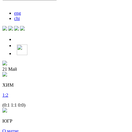
eng
chi
21
Май
ХИМ
1
:
2
(0:1 1:1 0:0)
ЮГР
О матче