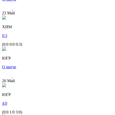
23
Май
ХИМ
0
:
3
(0:0 0:0 0:3)
ЮГР
О матче
26
Май
ЮГР
4
:
0
(0:0 1:0 3:0)