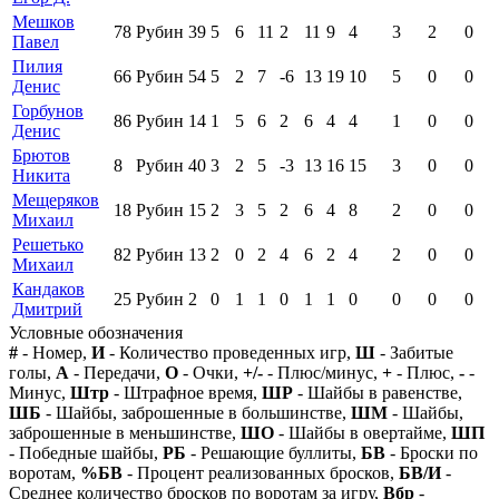
Мешков
78
Рубин
39
5
6
11
2
11
9
4
3
2
0
Павел
Пилия
66
Рубин
54
5
2
7
-6
13
19
10
5
0
0
Денис
Горбунов
86
Рубин
14
1
5
6
2
6
4
4
1
0
0
Денис
Брютов
8
Рубин
40
3
2
5
-3
13
16
15
3
0
0
Никита
Мещеряков
18
Рубин
15
2
3
5
2
6
4
8
2
0
0
Михаил
Решетько
82
Рубин
13
2
0
2
4
6
2
4
2
0
0
Михаил
Кандаков
25
Рубин
2
0
1
1
0
1
1
0
0
0
0
Дмитрий
Условные обозначения
#
- Номер,
И
- Количество проведенных игр,
Ш
- Забитые
голы,
А
- Передачи,
О
- Очки,
+/-
- Плюс/минус,
+
- Плюс,
-
-
Минус,
Штр
- Штрафное время,
ШР
- Шайбы в равенстве,
ШБ
- Шайбы, заброшенные в большинстве,
ШМ
- Шайбы,
заброшенные в меньшинстве,
ШО
- Шайбы в овертайме,
ШП
- Победные шайбы,
РБ
- Решающие буллиты,
БВ
- Броски по
воротам,
%БВ
- Процент реализованных бросков,
БВ/И
-
Среднее количество бросков по воротам за игру,
Вбр
-