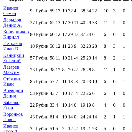
Иванов
9
Рубин
59
13
19
32
4
38
34
22
10
3
0
Семён
Давыдов
27
Рубин
62
13
17
30
11
40
29
33
11
2
0
Денис А.
Кошурников
80
Рубин
60
12
17
29
13
37
24
6
6
6
0
Кирилл
Петраков
10
Рубин
58
12
11
23
9
32
23
28
8
3
1
Иван В.
Каницкий
57
Рубин
58
11
10
21
-4
25
29
14
8
2
1
Евгений
Лазарев
23
Рубин
38
12
8
20
-2
26
28
8
11
1
0
Максим
Стёжкин
85
Рубин
57
7
11
18
-3
20
23
10
6
0
1
Иван
Воеводин
53
Рубин
43
7
10
17
-4
22
26
6
6
1
0
Данил
Бабенко
22
Рубин
33
4
10
14
0
19
19
8
4
0
0
Егор
Воронков
43
Рубин
61
4
10
14
0
24
24
14
2
1
1
Павел
Иванов
3
Рубин
51
5
7
12
-2
19
21
53
5
0
0
Егор Д.