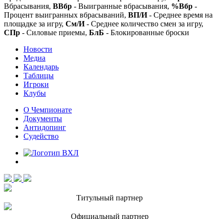
Вбрасывания,
ВВбр
- Выигранные вбрасывания,
%Вбр
-
Процент выигранных вбрасываний,
ВП/И
- Среднее время на
площадке за игру,
См/И
- Среднее количество смен за игру,
СПр
- Силовые приемы,
БлБ
- Блокированные броски
Новости
Медиа
Календарь
Таблицы
Игроки
Клубы
О Чемпионате
Документы
Антидопинг
Судейство
Титульный партнер
Официальный партнер