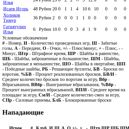
Илья
Исаев Игорь
48
Рубин
20
0
1
1
4
10
6
10
0
0
0
Холиков
36
Рубин
2
0
0
0
1
1
0
0
0
0
0
Тимур
Гатиятулин
6
Рубин
10
0
0
0
3
4
1
9
0
0
0
Илья
Условные обозначения
#
- Номер,
И
- Количество проведенных игр,
Ш
- Забитые
голы,
А
- Передачи,
О
- Очки,
+/-
- Плюс/минус,
+
- Плюс,
-
-
Минус,
Штр
- Штрафное время,
ШР
- Шайбы в равенстве,
ШБ
- Шайбы, заброшенные в большинстве,
ШМ
- Шайбы,
заброшенные в меньшинстве,
ШО
- Шайбы в овертайме,
ШП
- Победные шайбы,
РБ
- Решающие буллиты,
БВ
- Броски по
воротам,
%БВ
- Процент реализованных бросков,
БВ/И
-
Среднее количество бросков по воротам за игру,
Вбр
-
Вбрасывания,
ВВбр
- Выигранные вбрасывания,
%Вбр
-
Процент выигранных вбрасываний,
ВП/И
- Среднее время на
площадке за игру,
См/И
- Среднее количество смен за игру,
СПр
- Силовые приемы,
БлБ
- Блокированные броски
Нападающие
Игрок
#
Клуб
И
Ш
А
О
+/-
+
-
Штр
ШР
ШБ
Ш