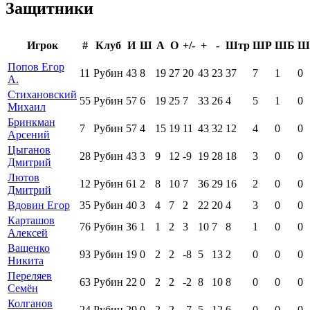
Защитники
Игрок
#
Клуб
И
Ш
А
О
+/-
+
-
Штр
ШР
ШБ
Ш
Попов Егор
11
Рубин
43
8
19
27
20
43
23
37
7
1
0
А.
Стихановский
55
Рубин
57
6
19
25
7
33
26
4
5
1
0
Михаил
Бринкман
7
Рубин
57
4
15
19
11
43
32
12
4
0
0
Арсений
Цыганов
28
Рубин
43
3
9
12
-9
19
28
18
3
0
0
Дмитрий
Лютов
12
Рубин
61
2
8
10
7
36
29
16
2
0
0
Дмитрий
Вдовин Егор
35
Рубин
40
3
4
7
2
22
20
4
3
0
0
Карташов
76
Рубин
36
1
1
2
3
10
7
8
1
0
0
Алексей
Ващенко
93
Рубин
19
0
2
2
-8
5
13
2
0
0
0
Никита
Переляев
63
Рубин
22
0
2
2
-2
8
10
8
0
0
0
Семён
Колганов
24
Рубин
29
0
2
2
-7
5
12
6
0
0
0