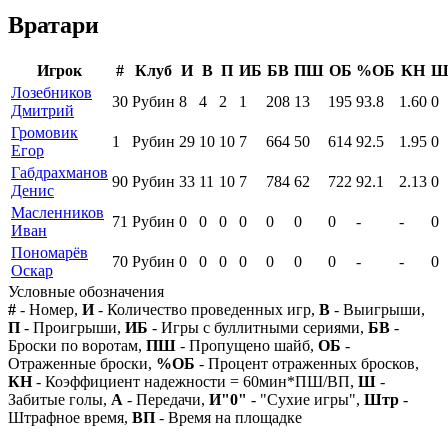
Вратари
Игрок
#
Клуб
И
В
П
ИБ
БВ
ПШ
ОБ
%ОБ
КН
Лозебников
30
Рубин
8
4
2
1
208
13
195
93.8
1.60
0
Дмитрий
Громовик
1
Рубин
29
10
10
7
664
50
614
92.5
1.95
0
Егор
Габдрахманов
90
Рубин
33
11
10
7
784
62
722
92.1
2.13
0
Денис
Масленников
71
Рубин
0
0
0
0
0
0
0
-
-
0
Иван
Пономарёв
70
Рубин
0
0
0
0
0
0
0
-
-
0
Оскар
Условные обозначения
#
- Номер,
И
- Количество проведенных игр,
В
- Выигрыши,
П
- Проигрыши,
ИБ
- Игры с буллитными сериями,
БВ
-
Броски по воротам,
ПШ
- Пропущено шайб,
ОБ
-
Отраженные броски,
%ОБ
- Процент отраженных бросков,
КН
- Коэффициент надежности = 60мин*ПШ/ВП,
Ш
-
Забитые голы,
А
- Передачи,
И"0"
- "Сухие игры",
Штр
-
Штрафное время,
ВП
- Время на площадке