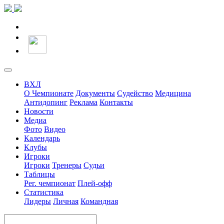
ВХЛ
О Чемпионате
Документы
Судейство
Медицина
Антидопинг
Реклама
Контакты
Новости
Медиа
Фото
Видео
Календарь
Клубы
Игроки
Игроки
Тренеры
Судьи
Таблицы
Рег. чемпионат
Плей-офф
Статистика
Лидеры
Личная
Командная