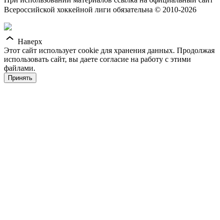
Всероссийской хоккейной лиги обязательна © 2010-2026
Наверх
Этот сайт использует cookie для хранения данных. Продолжая
использовать сайт, вы даете согласие на работу с этими
файлами.
Принять