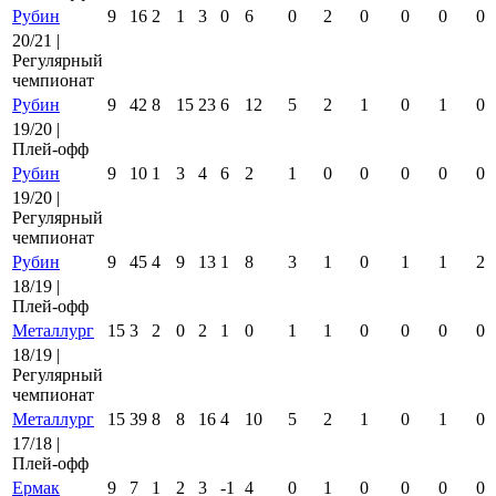
Рубин
9
16
2
1
3
0
6
0
2
0
0
0
0
20/21 |
Регулярный
чемпионат
Рубин
9
42
8
15
23
6
12
5
2
1
0
1
0
19/20 |
Плей-офф
Рубин
9
10
1
3
4
6
2
1
0
0
0
0
0
19/20 |
Регулярный
чемпионат
Рубин
9
45
4
9
13
1
8
3
1
0
1
1
2
18/19 |
Плей-офф
Металлург
15
3
2
0
2
1
0
1
1
0
0
0
0
18/19 |
Регулярный
чемпионат
Металлург
15
39
8
8
16
4
10
5
2
1
0
1
0
17/18 |
Плей-офф
Ермак
9
7
1
2
3
-1
4
0
1
0
0
0
0