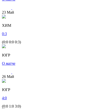
23
Май
ХИМ
0
:
3
(0:0 0:0 0:3)
ЮГР
О матче
26
Май
ЮГР
4
:
0
(0:0 1:0 3:0)