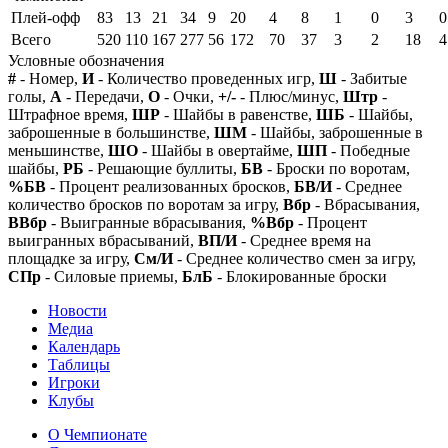
Плей-офф
83
13
21
34
9
20
4
8
1
0
3
0
Всего
520
110
167
277
56
172
70
37
3
2
18
4
Условные обозначения
#
- Номер,
И
- Количество проведенных игр,
Ш
- Забитые
голы,
А
- Передачи,
О
- Очки,
+/-
- Плюс/минус,
Штр
-
Штрафное время,
ШР
- Шайбы в равенстве,
ШБ
- Шайбы,
заброшенные в большинстве,
ШМ
- Шайбы, заброшенные в
меньшинстве,
ШО
- Шайбы в овертайме,
ШП
- Победные
шайбы,
РБ
- Решающие буллиты,
БВ
- Броски по воротам,
%БВ
- Процент реализованных бросков,
БВ/И
- Среднее
количество бросков по воротам за игру,
Вбр
- Вбрасывания,
ВВбр
- Выигранные вбрасывания,
%Вбр
- Процент
выигранных вбрасываний,
ВП/И
- Среднее время на
площадке за игру,
См/И
- Среднее количество смен за игру,
СПр
- Силовые приемы,
БлБ
- Блокированные броски
Новости
Медиа
Календарь
Таблицы
Игроки
Клубы
О Чемпионате