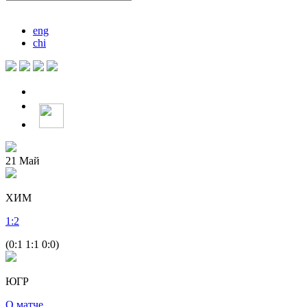
eng
chi
21
Май
ХИМ
1
:
2
(0:1 1:1 0:0)
ЮГР
О матче