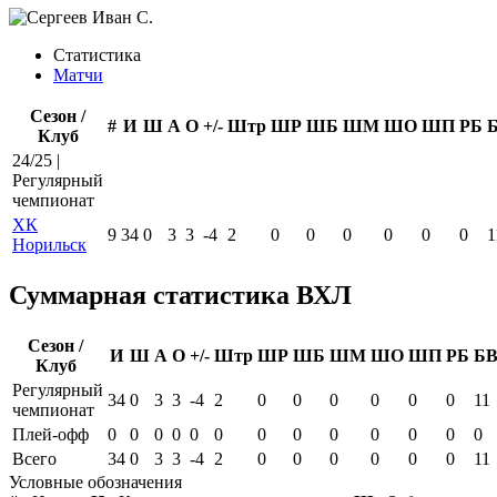
Статистика
Матчи
Сезон /
#
И
Ш
А
О
+/-
Штр
ШР
ШБ
ШМ
ШО
ШП
РБ
Клуб
24/25 |
Регулярный
чемпионат
ХК
9
34
0
3
3
-4
2
0
0
0
0
0
0
1
Норильск
Суммарная статистика ВХЛ
Сезон /
И
Ш
А
О
+/-
Штр
ШР
ШБ
ШМ
ШО
ШП
РБ
Б
Клуб
Регулярный
34
0
3
3
-4
2
0
0
0
0
0
0
11
чемпионат
Плей-офф
0
0
0
0
0
0
0
0
0
0
0
0
0
Всего
34
0
3
3
-4
2
0
0
0
0
0
0
11
Условные обозначения