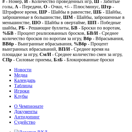
#
- Номер,
И
- Количество проведенных игр,
Ш
- Забитые
голы,
А
- Передачи,
О
- Очки,
+/-
- Плюс/минус,
Штр
-
Штрафное время,
ШР
- Шайбы в равенстве,
ШБ
- Шайбы,
заброшенные в большинстве,
ШМ
- Шайбы, заброшенные в
меньшинстве,
ШО
- Шайбы в овертайме,
ШП
- Победные
шайбы,
РБ
- Решающие буллиты,
БВ
- Броски по воротам,
%БВ
- Процент реализованных бросков,
БВ/И
- Среднее
количество бросков по воротам за игру,
Вбр
- Вбрасывания,
ВВбр
- Выигранные вбрасывания,
%Вбр
- Процент
выигранных вбрасываний,
ВП/И
- Среднее время на
площадке за игру,
См/И
- Среднее количество смен за игру,
СПр
- Силовые приемы,
БлБ
- Блокированные броски
Новости
Медиа
Календарь
Таблицы
Игроки
Клубы
О Чемпионате
Документы
Антидопинг
Судейство