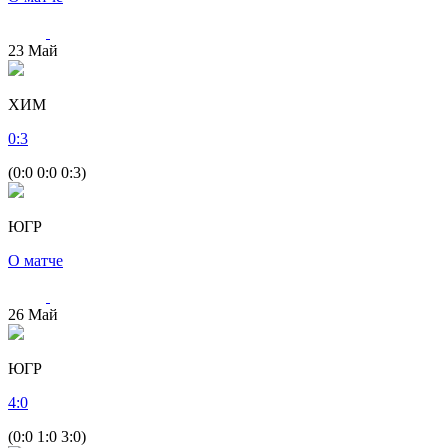
23
Май
ХИМ
0
:
3
(0:0 0:0 0:3)
ЮГР
О матче
26
Май
ЮГР
4
:
0
(0:0 1:0 3:0)