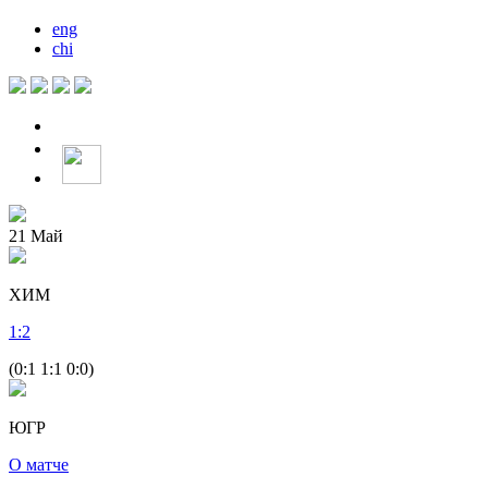
eng
chi
21
Май
ХИМ
1
:
2
(0:1 1:1 0:0)
ЮГР
О матче