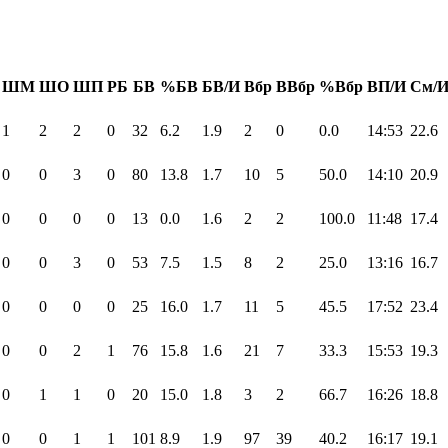
ШМ
ШО
ШП
РБ
БВ
%БВ
БВ/И
Вбр
ВВбр
%Вбр
ВП/И
См/
1
2
2
0
32
6.2
1.9
2
0
0.0
14:53
22.6
0
0
3
0
80
13.8
1.7
10
5
50.0
14:10
20.9
0
0
0
0
13
0.0
1.6
2
2
100.0
11:48
17.4
0
0
3
0
53
7.5
1.5
8
2
25.0
13:16
16.7
0
0
0
0
25
16.0
1.7
11
5
45.5
17:52
23.4
0
0
2
1
76
15.8
1.6
21
7
33.3
15:53
19.3
0
1
1
0
20
15.0
1.8
3
2
66.7
16:26
18.8
0
0
1
1
101
8.9
1.9
97
39
40.2
16:17
19.1