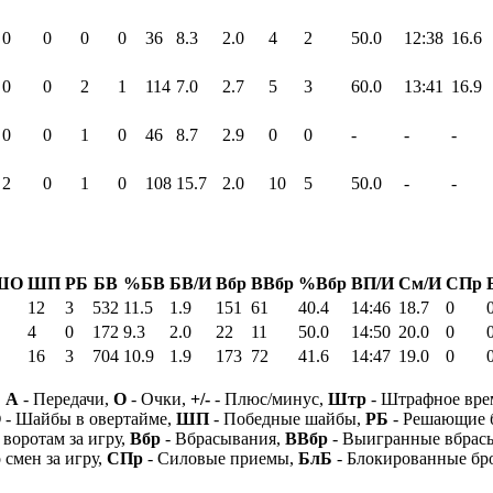
0
0
0
0
36
8.3
2.0
4
2
50.0
12:38
16.6
0
0
2
1
114
7.0
2.7
5
3
60.0
13:41
16.9
0
0
1
0
46
8.7
2.9
0
0
-
-
-
2
0
1
0
108
15.7
2.0
10
5
50.0
-
-
ШО
ШП
РБ
БВ
%БВ
БВ/И
Вбр
ВВбр
%Вбр
ВП/И
См/И
СПр
12
3
532
11.5
1.9
151
61
40.4
14:46
18.7
0
4
0
172
9.3
2.0
22
11
50.0
14:50
20.0
0
16
3
704
10.9
1.9
173
72
41.6
14:47
19.0
0
,
А
- Передачи,
О
- Очки,
+/-
- Плюс/минус,
Штр
- Штрафное вре
О
- Шайбы в овертайме,
ШП
- Победные шайбы,
РБ
- Решающие 
 воротам за игру,
Вбр
- Вбрасывания,
ВВбр
- Выигранные вбрас
 смен за игру,
СПр
- Силовые приемы,
БлБ
- Блокированные бр