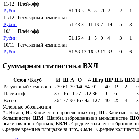
11/12 | Плей-офф
Рубин
51
18
3
5
8
-1
2
2
1
11/12 | Регулярный чемпионат
Рубин
51
43
8
11
19
7
14
5
3
10/11 | Плей-офф
Рубин
51
16
4
1
5
0
4
3
1
10/11 | Регулярный чемпионат
Рубин
51
53
17
16
33
17
33
9
6
Суммарная статистика ВХЛ
Сезон / Клуб
И
Ш
А
О
+/-
Штр
ШР
ШБ
ШМ
Регулярный чемпионат
279
61
79
140
54
91
40
19
2
0
Плей-офф
85
16
11
27
-12
36
9
6
1
3
Всего
364
77
90
167
42
127
49
25
3
3
Условные обозначения
#
- Номер,
И
- Количество проведенных игр,
Ш
- Забитые голы
большинстве,
ШМ
- Шайбы, заброшенные в меньшинстве,
Ш
реализованных бросков,
БВ/И
- Среднее количество бросков по
Среднее время на площадке за игру,
См/И
- Среднее количество