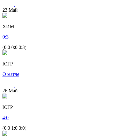
23
Май
ХИМ
0
:
3
(0:0 0:0 0:3)
ЮГР
О матче
26
Май
ЮГР
4
:
0
(0:0 1:0 3:0)