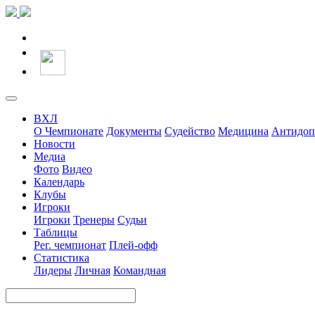
ВХЛ
О Чемпионате
Документы
Судейство
Медицина
Антидоп
Новости
Медиа
Фото
Видео
Календарь
Клубы
Игроки
Игроки
Тренеры
Судьи
Таблицы
Рег. чемпионат
Плей-офф
Статистика
Лидеры
Личная
Командная