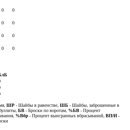
0
0
0
0
0
0
0
0
БлБ
0
0
0
мя,
ШР
- Шайбы в равенстве,
ШБ
- Шайбы, заброшенные в
буллиты,
БВ
- Броски по воротам,
%БВ
- Процент
ывания,
%Вбр
- Процент выигранных вбрасываний,
ВП/И
-
оски