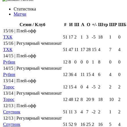
Статистика
Матчи
Сезон / Клуб
#
И
Ш
А
О
+/-
Штр
ШР
ШБ
15/16 | Плей-офф
ТХК
51
17
2
1
3
-5
18
1
0
15/16 | Регулярный чемпионат
ТХК
51
47
11
17
28
15
4
7
4
14/15 | Плей-офф
Рубин
12
8
0
0
0
1
8
0
0
14/15 | Регулярный чемпионат
Рубин
12
36
4
11
15
4
6
4
0
13/14 | Плей-офф
Торос
12
15
4
0
4
-5
2
2
2
13/14 | Регулярный чемпионат
Торос
12
48
12
8
20
9
18
10
2
12/13 | Плей-офф
Спутник
51
11
3
4
7
-2
2
1
2
12/13 | Регулярный чемпионат
Спутник
51
52
9
16
25
2
16
5
4