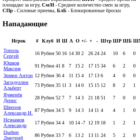
площадке за игру,
См/И
- Среднее количество смен за игру,
СПр
- Силовые приемы,
БлБ
- Блокированные броски
Нападающие
Игрок
#
Клуб
И
Ш
А
О
+/-
+
-
Штр
ШР
ШБ
Ш
Тополь
16
Рубин
50
16
14
30
2
26
24
24
10
6
0
Сергей
Юшков
91
Рубин
41
8
7
15
2
17
15
34
6
2
0
Максим
Зимин Антон
12
Рубин
36
4
11
15
4
17
13
6
4
0
0
Загидуллин
73
Рубин
35
11
3
14
0
15
15
12
8
2
1
Альберт
Ячменёв
28
Рубин
52
7
7
14
3
21
18
51
7
0
0
Денис
Швецов
87
Рубин
34
5
9
14
3
14
11
4
4
1
0
Александр И.
Незнамов
17
Рубин
34
4
10
14
-7
12
19
18
1
2
1
Александр
Цыбин
86
Рубин
33
7
6
13
2
13
11
24
5
2
0
Дмитрий