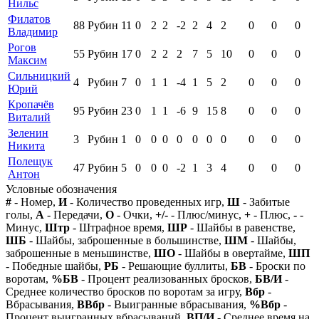
Нильс
Филатов
88
Рубин
11
0
2
2
-2
2
4
2
0
0
0
Владимир
Рогов
55
Рубин
17
0
2
2
2
7
5
10
0
0
0
Максим
Сильницкий
4
Рубин
7
0
1
1
-4
1
5
2
0
0
0
Юрий
Кропачёв
95
Рубин
23
0
1
1
-6
9
15
8
0
0
0
Виталий
Зеленин
3
Рубин
1
0
0
0
0
0
0
0
0
0
0
Никита
Полещук
47
Рубин
5
0
0
0
-2
1
3
4
0
0
0
Антон
Условные обозначения
#
- Номер,
И
- Количество проведенных игр,
Ш
- Забитые
голы,
А
- Передачи,
О
- Очки,
+/-
- Плюс/минус,
+
- Плюс,
-
-
Минус,
Штр
- Штрафное время,
ШР
- Шайбы в равенстве,
ШБ
- Шайбы, заброшенные в большинстве,
ШМ
- Шайбы,
заброшенные в меньшинстве,
ШО
- Шайбы в овертайме,
ШП
- Победные шайбы,
РБ
- Решающие буллиты,
БВ
- Броски по
воротам,
%БВ
- Процент реализованных бросков,
БВ/И
-
Среднее количество бросков по воротам за игру,
Вбр
-
Вбрасывания,
ВВбр
- Выигранные вбрасывания,
%Вбр
-
Процент выигранных вбрасываний,
ВП/И
- Среднее время на