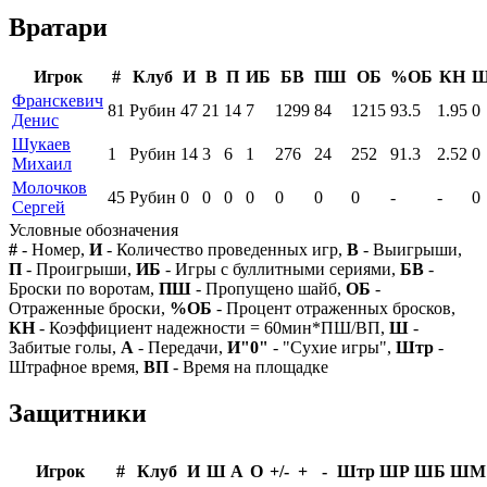
Вратари
Игрок
#
Клуб
И
В
П
ИБ
БВ
ПШ
ОБ
%ОБ
КН
Франскевич
81
Рубин
47
21
14
7
1299
84
1215
93.5
1.95
0
Денис
Шукаев
1
Рубин
14
3
6
1
276
24
252
91.3
2.52
0
Михаил
Молочков
45
Рубин
0
0
0
0
0
0
0
-
-
0
Сергей
Условные обозначения
#
- Номер,
И
- Количество проведенных игр,
В
- Выигрыши,
П
- Проигрыши,
ИБ
- Игры с буллитными сериями,
БВ
-
Броски по воротам,
ПШ
- Пропущено шайб,
ОБ
-
Отраженные броски,
%ОБ
- Процент отраженных бросков,
КН
- Коэффициент надежности = 60мин*ПШ/ВП,
Ш
-
Забитые голы,
А
- Передачи,
И"0"
- "Сухие игры",
Штр
-
Штрафное время,
ВП
- Время на площадке
Защитники
Игрок
#
Клуб
И
Ш
А
О
+/-
+
-
Штр
ШР
ШБ
ШМ