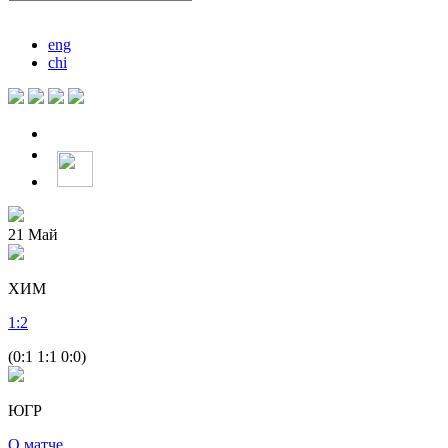
eng
chi
21
Май
ХИМ
1
:
2
(0:1 1:1 0:0)
ЮГР
О матче