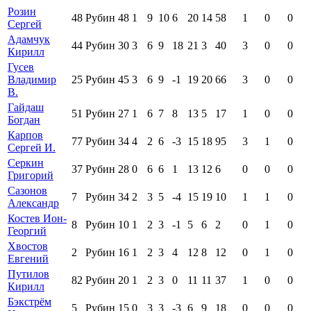
Розин
48
Рубин
48
1
9
10
6
20
14
58
1
0
0
Сергей
Адамчук
44
Рубин
30
3
6
9
18
21
3
40
3
0
0
Кирилл
Гусев
Владимир
25
Рубин
45
3
6
9
-1
19
20
66
3
0
0
В.
Гайдаш
51
Рубин
27
1
6
7
8
13
5
17
1
0
0
Богдан
Карпов
77
Рубин
34
4
2
6
-3
15
18
95
3
1
0
Сергей И.
Серкин
37
Рубин
28
0
6
6
1
13
12
6
0
0
0
Григорий
Сазонов
7
Рубин
34
2
3
5
-4
15
19
10
1
1
0
Александр
Костев Ион-
8
Рубин
10
1
2
3
-1
5
6
2
0
1
0
Георгий
Хвостов
2
Рубин
16
1
2
3
4
12
8
12
0
1
0
Евгений
Путилов
82
Рубин
20
1
2
3
0
11
11
37
1
0
0
Кирилл
Бэкстрём
5
Рубин
15
0
3
3
-3
6
9
18
0
0
0