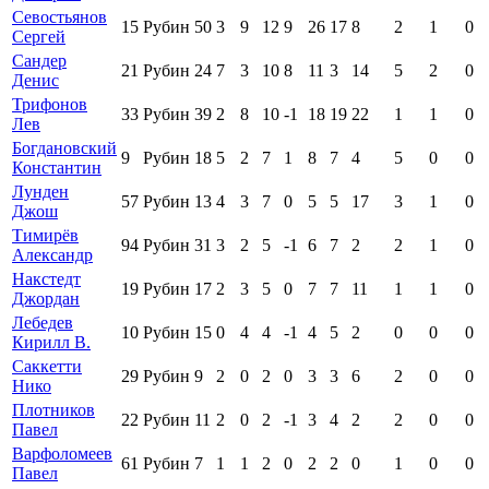
Севостьянов
15
Рубин
50
3
9
12
9
26
17
8
2
1
0
Сергей
Сандер
21
Рубин
24
7
3
10
8
11
3
14
5
2
0
Денис
Трифонов
33
Рубин
39
2
8
10
-1
18
19
22
1
1
0
Лев
Богдановский
9
Рубин
18
5
2
7
1
8
7
4
5
0
0
Константин
Лунден
57
Рубин
13
4
3
7
0
5
5
17
3
1
0
Джош
Тимирёв
94
Рубин
31
3
2
5
-1
6
7
2
2
1
0
Александр
Накстедт
19
Рубин
17
2
3
5
0
7
7
11
1
1
0
Джордан
Лебедев
10
Рубин
15
0
4
4
-1
4
5
2
0
0
0
Кирилл В.
Саккетти
29
Рубин
9
2
0
2
0
3
3
6
2
0
0
Нико
Плотников
22
Рубин
11
2
0
2
-1
3
4
2
2
0
0
Павел
Варфоломеев
61
Рубин
7
1
1
2
0
2
2
0
1
0
0
Павел