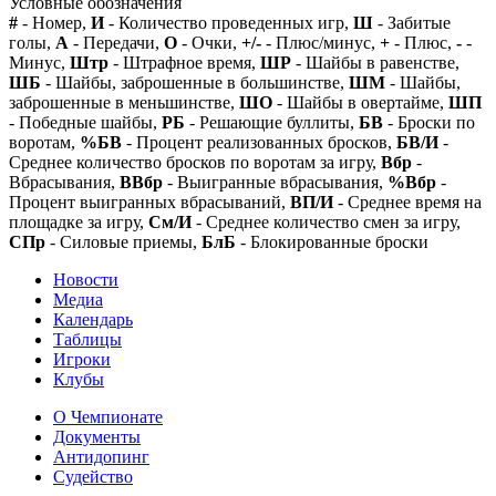
Условные обозначения
#
- Номер,
И
- Количество проведенных игр,
Ш
- Забитые
голы,
А
- Передачи,
О
- Очки,
+/-
- Плюс/минус,
+
- Плюс,
-
-
Минус,
Штр
- Штрафное время,
ШР
- Шайбы в равенстве,
ШБ
- Шайбы, заброшенные в большинстве,
ШМ
- Шайбы,
заброшенные в меньшинстве,
ШО
- Шайбы в овертайме,
ШП
- Победные шайбы,
РБ
- Решающие буллиты,
БВ
- Броски по
воротам,
%БВ
- Процент реализованных бросков,
БВ/И
-
Среднее количество бросков по воротам за игру,
Вбр
-
Вбрасывания,
ВВбр
- Выигранные вбрасывания,
%Вбр
-
Процент выигранных вбрасываний,
ВП/И
- Среднее время на
площадке за игру,
См/И
- Среднее количество смен за игру,
СПр
- Силовые приемы,
БлБ
- Блокированные броски
Новости
Медиа
Календарь
Таблицы
Игроки
Клубы
О Чемпионате
Документы
Антидопинг
Судейство