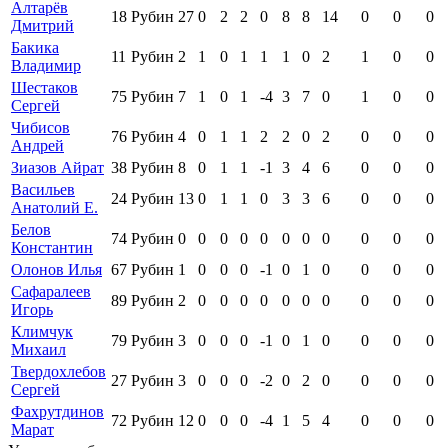
Алтарёв
18
Рубин
27
0
2
2
0
8
8
14
0
0
0
Дмитрий
Бакика
11
Рубин
2
1
0
1
1
1
0
2
1
0
0
Владимир
Шестаков
75
Рубин
7
1
0
1
-4
3
7
0
1
0
0
Сергей
Чибисов
76
Рубин
4
0
1
1
2
2
0
2
0
0
0
Андрей
Зиазов Айрат
38
Рубин
8
0
1
1
-1
3
4
6
0
0
0
Васильев
24
Рубин
13
0
1
1
0
3
3
6
0
0
0
Анатолий Е.
Белов
74
Рубин
0
0
0
0
0
0
0
0
0
0
0
Константин
Олонов Илья
67
Рубин
1
0
0
0
-1
0
1
0
0
0
0
Сафаралеев
89
Рубин
2
0
0
0
0
0
0
0
0
0
0
Игорь
Климчук
79
Рубин
3
0
0
0
-1
0
1
0
0
0
0
Михаил
Твердохлебов
27
Рубин
3
0
0
0
-2
0
2
0
0
0
0
Сергей
Фахрутдинов
72
Рубин
12
0
0
0
-4
1
5
4
0
0
0
Марат