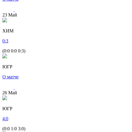
23
Май
ХИМ
0
:
3
(0:0 0:0 0:3)
ЮГР
О матче
26
Май
ЮГР
4
:
0
(0:0 1:0 3:0)