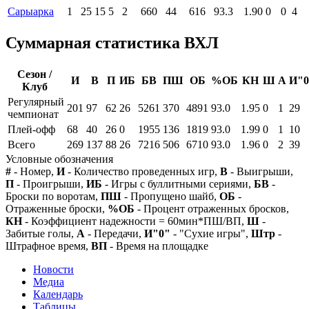
Сарыарка
1
25
15
5
2
660
44
616
93.3
1.90
0
0
4
Суммарная статистика ВХЛ
Сезон /
И
В
П
ИБ
БВ
ПШ
ОБ
%ОБ
КН
Ш
А
И"0
Клуб
Регулярный
201
97
62
26
5261
370
4891
93.0
1.95
0
1
29
чемпионат
Плей-офф
68
40
26
0
1955
136
1819
93.0
1.99
0
1
10
Всего
269
137
88
26
7216
506
6710
93.0
1.96
0
2
39
Условные обозначения
#
- Номер,
И
- Количество проведенных игр,
В
- Выигрыши,
П
- Проигрыши,
ИБ
- Игры с буллитными сериями,
БВ
-
Броски по воротам,
ПШ
- Пропущено шайб,
ОБ
-
Отраженные броски,
%ОБ
- Процент отраженных бросков,
КН
- Коэффициент надежности = 60мин*ПШ/ВП,
Ш
-
Забитые голы,
А
- Передачи,
И"0"
- "Сухие игры",
Штр
-
Штрафное время,
ВП
- Время на площадке
Новости
Медиа
Календарь
Таблицы