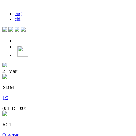
eng
chi
21
Май
ХИМ
1
:
2
(0:1 1:1 0:0)
ЮГР
О матче