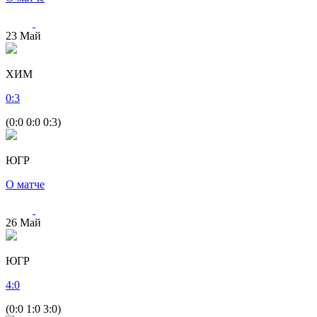
23
Май
ХИМ
0
:
3
(0:0 0:0 0:3)
ЮГР
О матче
26
Май
ЮГР
4
:
0
(0:0 1:0 3:0)