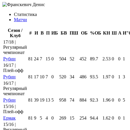
Статистика
Матчи
Сезон /
#
И
В
П
ИБ
БВ
ПШ
ОБ
%ОБ
КН
Ш
А
И"
Клуб
17/18 |
Регулярный
чемпионат
Рубин
81
24
7
15
0
504
52
452
89.7
2.53
0
0
1
16/17 |
Плей-офф
Рубин
81
17
10
7
0
520
34
486
93.5
1.97
0
1
3
16/17 |
Регулярный
чемпионат
Рубин
81
39
19
13
5
958
74
884
92.3
1.96
0
0
5
15/16 |
Плей-офф
Ермак
81
9
5
4
0
269
15
254
94.4
1.62
0
0
1
15/16 |
Регулярный