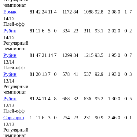
чемпионат
Ермак
81
42
24
11
4
1172
84
1088
92.8
2.08
0
1
7
14/15 |
Плей-офф
Рубин
81
11
6
5
0
334
23
311
93.1
2.02
0
0
2
14/15 |
Регулярный
чемпионат
Рубин
81
47
21
14
7
1299
84
1215
93.5
1.95
0
0
7
13/14 |
Плей-офф
Рубин
81
20
13
7
0
578
41
537
92.9
1.93
0
0
3
13/14 |
Регулярный
чемпионат
Рубин
81
24
11
4
8
668
32
636
95.2
1.30
0
0
5
12/13 |
Плей-офф
Сарыарка
1
11
6
3
0
254
23
231
90.9
2.46
0
0
1
12/13 |
Регулярный
чемпионат