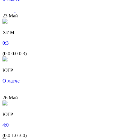
23
Май
ХИМ
0
:
3
(0:0 0:0 0:3)
ЮГР
О матче
26
Май
ЮГР
4
:
0
(0:0 1:0 3:0)