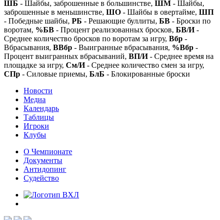
ШБ
- Шайбы, заброшенные в большинстве,
ШМ
- Шайбы,
заброшенные в меньшинстве,
ШО
- Шайбы в овертайме,
ШП
- Победные шайбы,
РБ
- Решающие буллиты,
БВ
- Броски по
воротам,
%БВ
- Процент реализованных бросков,
БВ/И
-
Среднее количество бросков по воротам за игру,
Вбр
-
Вбрасывания,
ВВбр
- Выигранные вбрасывания,
%Вбр
-
Процент выигранных вбрасываний,
ВП/И
- Среднее время на
площадке за игру,
См/И
- Среднее количество смен за игру,
СПр
- Силовые приемы,
БлБ
- Блокированные броски
Новости
Медиа
Календарь
Таблицы
Игроки
Клубы
О Чемпионате
Документы
Антидопинг
Судейство