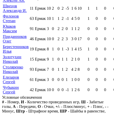
Алексей Ан.
Швецов
11
Ермак
10
2
0
2
-5
1
6
10
1
1
0
Александр И.
Филонов
63
Ермак
10
1
1
2
-1
4
5
0
1
0
0
Степан
Юшков
91
Ермак
3
0
2
2
0
1
1
2
0
0
0
Максим
Приданников
46
Ермак
10
0
2
2
3
3
0
17
0
0
0
Олег
Берестенников
19
Ермак
8
1
0
1
-3
1
4
15
1
0
0
Илья
Золотухин
15
Ермак
9
1
0
1
1
2
1
0
1
0
0
Николай
Столяренко
93
Ермак
7
0
1
1
2
4
2
8
0
0
0
Николай
Елизаров
61
Ермак
3
0
0
0
1
1
0
0
0
0
0
Сергей
Чубыкин
42
Ермак
10
0
0
0
-1
1
2
6
0
0
0
Сергей
Условные обозначения
#
- Номер,
И
- Количество проведенных игр,
Ш
- Забитые
голы,
А
- Передачи,
О
- Очки,
+/-
- Плюс/минус,
+
- Плюс,
-
-
Минус,
Штр
- Штрафное время,
ШР
- Шайбы в равенстве,