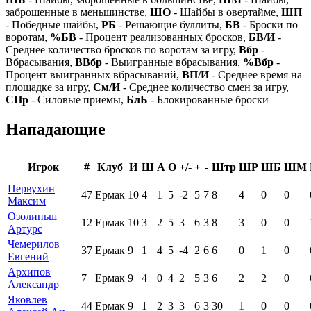
заброшенные в меньшинстве,
ШО
- Шайбы в овертайме,
ШП
- Победные шайбы,
РБ
- Решающие буллиты,
БВ
- Броски по
воротам,
%БВ
- Процент реализованных бросков,
БВ/И
-
Среднее количество бросков по воротам за игру,
Вбр
-
Вбрасывания,
ВВбр
- Выигранные вбрасывания,
%Вбр
-
Процент выигранных вбрасываний,
ВП/И
- Среднее время на
площадке за игру,
См/И
- Среднее количество смен за игру,
СПр
- Силовые приемы,
БлБ
- Блокированные броски
Нападающие
Игрок
#
Клуб
И
Ш
А
О
+/-
+
-
Штр
ШР
ШБ
ШМ
Первухин
47
Ермак
10
4
1
5
-2
5
7
8
4
0
0
Максим
Озолиньш
12
Ермак
10
3
2
5
3
6
3
8
3
0
0
Артурс
Чемерилов
37
Ермак
9
1
4
5
-4
2
6
6
0
1
0
Евгений
Архипов
7
Ермак
9
4
0
4
2
5
3
6
2
2
0
Александр
Яковлев
44
Ермак
9
1
2
3
3
6
3
30
1
0
0