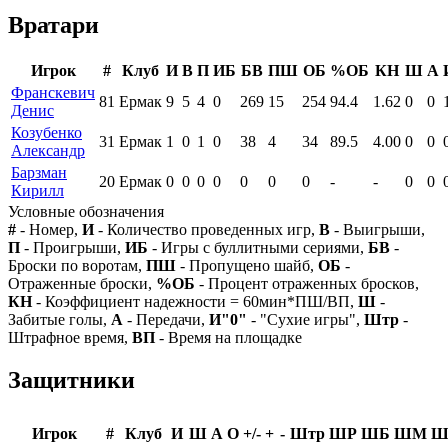
Вратари
Игрок
#
Клуб
И
В
П
ИБ
БВ
ПШ
ОБ
%ОБ
КН
Ш
А
Франскевич
81
Ермак
9
5
4
0
269
15
254
94.4
1.62
0
0
Денис
Козубенко
31
Ермак
1
0
1
0
38
4
34
89.5
4.00
0
0
Александр
Барзман
20
Ермак
0
0
0
0
0
0
0
-
-
0
0
Кирилл
Условные обозначения
#
- Номер,
И
- Количество проведенных игр,
В
- Выигрыши,
П
- Проигрыши,
ИБ
- Игры с буллитными сериями,
БВ
-
Броски по воротам,
ПШ
- Пропущено шайб,
ОБ
-
Отраженные броски,
%ОБ
- Процент отраженных бросков,
КН
- Коэффициент надежности = 60мин*ПШ/ВП,
Ш
-
Забитые голы,
А
- Передачи,
И"0"
- "Сухие игры",
Штр
-
Штрафное время,
ВП
- Время на площадке
Защитники
Игрок
#
Клуб
И
Ш
А
О
+/-
+
-
Штр
ШР
ШБ
ШМ
Ш