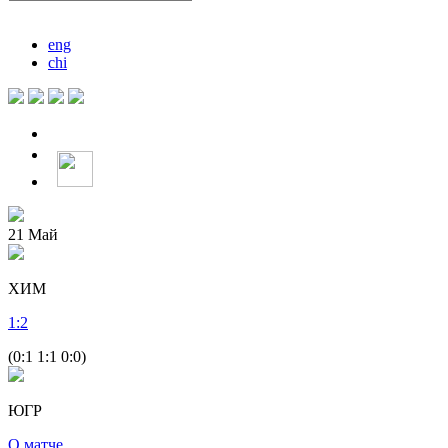
eng
chi
21
Май
ХИМ
1
:
2
(0:1 1:1 0:0)
ЮГР
О матче