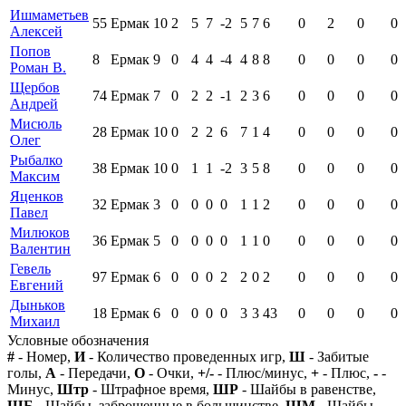
Ишмаметьев
55
Ермак
10
2
5
7
-2
5
7
6
0
2
0
0
Алексей
Попов
8
Ермак
9
0
4
4
-4
4
8
8
0
0
0
0
Роман В.
Щербов
74
Ермак
7
0
2
2
-1
2
3
6
0
0
0
0
Андрей
Мисюль
28
Ермак
10
0
2
2
6
7
1
4
0
0
0
0
Олег
Рыбалко
38
Ермак
10
0
1
1
-2
3
5
8
0
0
0
0
Максим
Яценков
32
Ермак
3
0
0
0
0
1
1
2
0
0
0
0
Павел
Милюков
36
Ермак
5
0
0
0
0
1
1
0
0
0
0
0
Валентин
Гевель
97
Ермак
6
0
0
0
2
2
0
2
0
0
0
0
Евгений
Дыньков
18
Ермак
6
0
0
0
0
3
3
43
0
0
0
0
Михаил
Условные обозначения
#
- Номер,
И
- Количество проведенных игр,
Ш
- Забитые
голы,
А
- Передачи,
О
- Очки,
+/-
- Плюс/минус,
+
- Плюс,
-
-
Минус,
Штр
- Штрафное время,
ШР
- Шайбы в равенстве,
ШБ
- Шайбы, заброшенные в большинстве,
ШМ
- Шайбы,