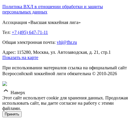
Политика ВХЛ в отношении обработки и защиты
персональных данных
Ассоциация «Высшая хоккейная лига»
Тел:
+7 (495) 647-71-11
Общая электронная почта:
vhl@fhr.ru
Адрес: 115280, Москва, ул. Автозаводская, д. 21, стр.1
Показать на карте
При использовании материалов ссылка на официальный сайт
Всероссийской хоккейной лиги обязательна © 2010-2026
Наверх
Этот сайт использует cookie для хранения данных. Продолжая
использовать сайт, вы даете согласие на работу с этими
файлами.
Принять