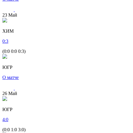
23
Май
ХИМ
0
:
3
(0:0 0:0 0:3)
ЮГР
О матче
26
Май
ЮГР
4
:
0
(0:0 1:0 3:0)