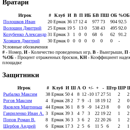
Вратари
Игрок
#
Клуб
И
В
П
ИБ
БВ
ПШ
ОБ
%ОБ
Полошков Иван
20
Ермак
36
17
12
4
977
73
904
92.5
Волошин Дмитрий
25
Ермак
19
5
13
0
538
43
495
92.0
Козубенко Александр
31
Ермак
3
1
0
0
68
6
62
91.2
Хозяшев Дмитрий
30
Ермак
0
0
0
0
0
0
0
-
Условные обозначения
#
- Номер,
И
- Количество проведенных игр,
В
- Выигрыши,
П
%ОБ
- Процент отраженных бросков,
КН
- Коэффициент над
площадке
Защитники
Игрок
#
Клуб
И
Ш
А
О
+/-
+
-
Штр
ШР
Рыбалко Максим
38
Ермак
50
4
8
12
-10
17
27
51
2
2
Рогов Максим
4
Ермак
28
2
7
9
-1
18
19
12
2
0
Яковлев Мартиньш
44
Ермак
36
1
8
9
-9
14
23
8
0
0
Гавриленко Иван А.
3
Ермак
39
3
4
7
3
22
19
22
1
2
Попов Роман В.
8
Ермак
36
3
3
6
2
22
20
26
1
2
Щербов Андрей
6
Ермак
17
3
2
5
6
11
5
6
2
1