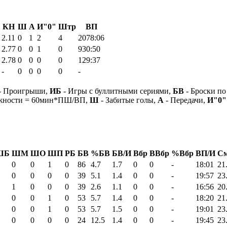
КН
Ш
А
И"0"
Штр
ВП
2.11
0
1
2
4
2078:06
2.77
0
0
1
0
930:50
2.78
0
0
0
0
129:37
-
0
0
0
0
-
- Проигрыши,
ИБ
- Игры с буллитными сериями,
БВ
- Броски по
ежности = 60мин*ПШ/ВП,
Ш
- Забитые голы,
А
- Передачи,
И"0"
ШБ
ШМ
ШО
ШП
РБ
БВ
%БВ
БВ/И
Вбр
ВВбр
%Вбр
ВП/И
С
0
0
1
0
86
4.7
1.7
0
0
-
18:01
21
0
0
0
0
39
5.1
1.4
0
0
-
19:57
23
1
0
0
0
39
2.6
1.1
0
0
-
16:56
20
0
0
1
0
53
5.7
1.4
0
0
-
18:20
21
0
0
1
0
53
5.7
1.5
0
0
-
19:01
23
0
0
0
0
24
12.5
1.4
0
0
-
19:45
23