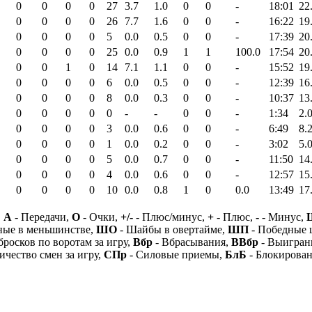
0
0
0
0
27
3.7
1.0
0
0
-
18:01
22
0
0
0
0
26
7.7
1.6
0
0
-
16:22
19
0
0
0
0
5
0.0
0.5
0
0
-
17:39
20
0
0
0
0
25
0.0
0.9
1
1
100.0
17:54
20
0
0
1
0
14
7.1
1.1
0
0
-
15:52
19
0
0
0
0
6
0.0
0.5
0
0
-
12:39
16
0
0
0
0
8
0.0
0.3
0
0
-
10:37
13
0
0
0
0
0
-
-
0
0
-
1:34
2.
0
0
0
0
3
0.0
0.6
0
0
-
6:49
8.
0
0
0
0
1
0.0
0.2
0
0
-
3:02
5.
0
0
0
0
5
0.0
0.7
0
0
-
11:50
14
0
0
0
0
4
0.0
0.6
0
0
-
12:57
15
0
0
0
0
10
0.0
0.8
1
0
0.0
13:49
17
,
А
- Передачи,
О
- Очки,
+/-
- Плюс/минус,
+
- Плюс,
-
- Минус,
ные в меньшинстве,
ШО
- Шайбы в овертайме,
ШП
- Победные
бросков по воротам за игру,
Вбр
- Вбрасывания,
ВВбр
- Выигран
ичество смен за игру,
СПр
- Силовые приемы,
БлБ
- Блокирова