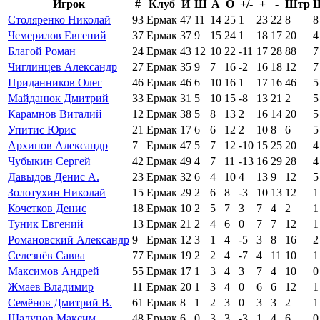
Игрок
#
Клуб
И
Ш
А
О
+/-
+
-
Штр
Столяренко Николай
93
Ермак
47
11
14
25
1
23
22
8
8
Чемерилов Евгений
37
Ермак
37
9
15
24
1
18
17
20
4
Благой Роман
24
Ермак
43
12
10
22
-11
17
28
88
7
Чиглинцев Александр
27
Ермак
35
9
7
16
-2
16
18
12
7
Приданников Олег
46
Ермак
46
6
10
16
1
17
16
46
5
Майданюк Дмитрий
33
Ермак
31
5
10
15
-8
13
21
2
5
Карамнов Виталий
12
Ермак
38
5
8
13
2
16
14
20
5
Упитис Юрис
21
Ермак
17
6
6
12
2
10
8
6
5
Архипов Александр
7
Ермак
47
5
7
12
-10
15
25
20
4
Чубыкин Сергей
42
Ермак
49
4
7
11
-13
16
29
28
4
Давыдов Денис А.
23
Ермак
32
6
4
10
4
13
9
12
5
Золотухин Николай
15
Ермак
29
2
6
8
-3
10
13
12
1
Кочетков Денис
18
Ермак
10
2
5
7
3
7
4
2
1
Туник Евгений
13
Ермак
21
2
4
6
0
7
7
12
1
Романовский Александр
9
Ермак
12
3
1
4
-5
3
8
16
2
Селезнёв Савва
77
Ермак
19
2
2
4
-7
4
11
10
1
Максимов Андрей
55
Ермак
17
1
3
4
3
7
4
10
0
Жмаев Владимир
11
Ермак
20
1
3
4
0
6
6
12
1
Семёнов Дмитрий В.
61
Ермак
8
1
2
3
0
3
3
2
1
Шалунов Максим
48
Ермак
6
0
3
3
-3
1
4
6
0