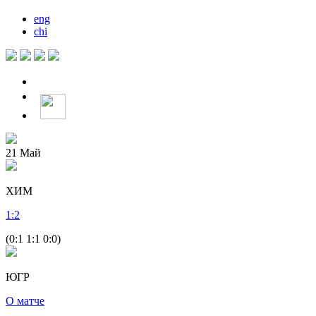
eng
chi
21
Май
ХИМ
1
:
2
(0:1 1:1 0:0)
ЮГР
О матче