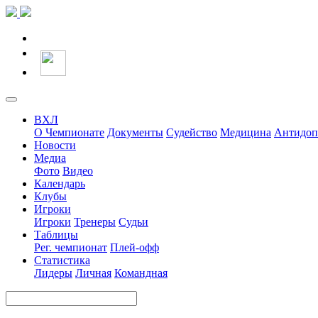
ВХЛ
О Чемпионате
Документы
Судейство
Медицина
Антидоп
Новости
Медиа
Фото
Видео
Календарь
Клубы
Игроки
Игроки
Тренеры
Судьи
Таблицы
Рег. чемпионат
Плей-офф
Статистика
Лидеры
Личная
Командная