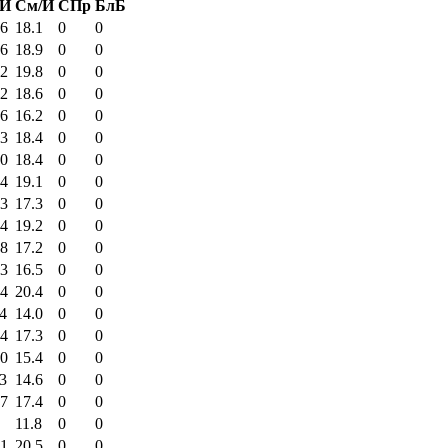
/И
См/И
СПр
БлБ
36
18.1
0
0
36
18.9
0
0
52
19.8
0
0
22
18.6
0
0
46
16.2
0
0
53
18.4
0
0
20
18.4
0
0
54
19.1
0
0
53
17.3
0
0
44
19.2
0
0
28
17.2
0
0
13
16.5
0
0
34
20.4
0
0
4
14.0
0
0
34
17.3
0
0
10
15.4
0
0
3
14.6
0
0
17
17.4
0
0
11.8
0
0
01
20.5
0
0