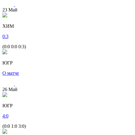
23
Май
ХИМ
0
:
3
(0:0 0:0 0:3)
ЮГР
О матче
26
Май
ЮГР
4
:
0
(0:0 1:0 3:0)