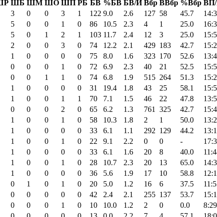
ШР
ШБ
ШМ
ШО
ШП
РБ
БВ
%БВ
БВ/И
Вбр
ВВбр
%Вбр
ВП
3
0
0
3
1
122
9.0
2.6
127
58
45.7
14:
5
0
0
1
0
86
10.5
2.3
4
1
25.0
16:
5
0
1
2
1
103
11.7
2.4
12
3
25.0
15:
2
0
0
3
0
74
12.2
2.1
429
183
42.7
15:
1
0
0
0
0
75
8.0
1.6
323
170
52.6
13:
0
0
0
1
0
72
6.9
2.3
40
21
52.5
15:
0
0
1
1
0
74
6.8
1.9
515
264
51.3
15:
1
0
0
0
0
31
19.4
1.8
43
25
58.1
15:
1
0
0
1
1
70
7.1
1.5
46
22
47.8
13:
0
0
0
2
0
65
6.2
1.3
761
325
42.7
15:
1
0
0
1
0
58
10.3
1.8
2
1
50.0
13:
1
0
0
0
0
33
6.1
1.1
292
129
44.2
13:
1
0
0
1
0
22
9.1
2.2
0
0
-
17:
1
0
0
0
0
33
6.1
1.6
20
8
40.0
11:4
1
0
0
1
0
28
10.7
2.3
20
13
65.0
14:
1
0
0
0
0
36
5.6
1.9
17
10
58.8
12:
0
1
0
1
0
20
5.0
1.2
16
6
37.5
11:5
0
0
0
0
0
42
2.4
2.1
255
137
53.7
15:
0
0
0
1
0
10
10.0
1.2
2
0
0.0
8:29
0
0
0
0
0
13
0.0
2.2
7
4
57.1
18: