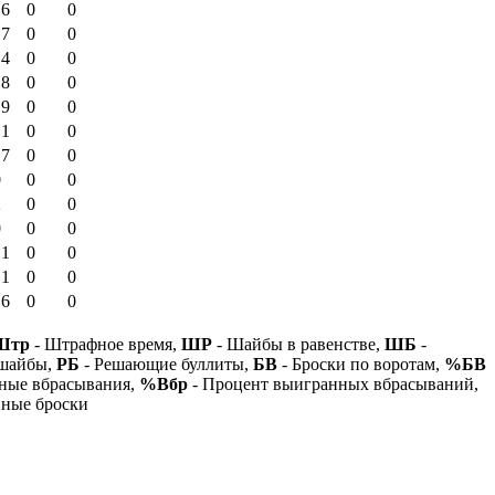
.6
0
0
.7
0
0
.4
0
0
.8
0
0
.9
0
0
.1
0
0
.7
0
0
0
0
0
2
0
0
0
0
0
.1
0
0
.1
0
0
.6
0
0
Штр
- Штрафное время,
ШР
- Шайбы в равенстве,
ШБ
-
 шайбы,
РБ
- Решающие буллиты,
БВ
- Броски по воротам,
%БВ
ные вбрасывания,
%Вбр
- Процент выигранных вбрасываний,
нные броски