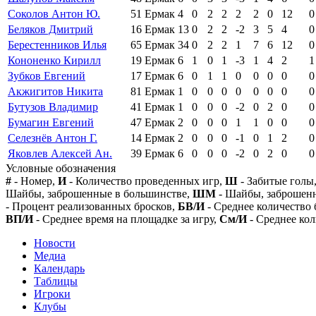
Соколов Антон Ю.
51
Ермак
4
0
2
2
2
2
0
12
0
Беляков Дмитрий
16
Ермак
13
0
2
2
-2
3
5
4
0
Берестенников Илья
65
Ермак
34
0
2
2
1
7
6
12
0
Кононенко Кирилл
19
Ермак
6
1
0
1
-3
1
4
2
1
Зубков Евгений
17
Ермак
6
0
1
1
0
0
0
0
0
Акжигитов Никита
81
Ермак
1
0
0
0
0
0
0
0
0
Бутузов Владимир
41
Ермак
1
0
0
0
-2
0
2
0
0
Бумагин Евгений
47
Ермак
2
0
0
0
1
1
0
0
0
Селезнёв Антон Г.
14
Ермак
2
0
0
0
-1
0
1
2
0
Яковлев Алексей Ан.
39
Ермак
6
0
0
0
-2
0
2
0
0
Условные обозначения
#
- Номер,
И
- Количество проведенных игр,
Ш
- Забитые голы
Шайбы, заброшенные в большинстве,
ШМ
- Шайбы, заброшен
- Процент реализованных бросков,
БВ/И
- Среднее количество 
ВП/И
- Среднее время на площадке за игру,
См/И
- Среднее кол
Новости
Медиа
Календарь
Таблицы
Игроки
Клубы