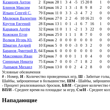
Казанцев Антон
2
Ермак
28
1
3
4
-5
15
20
8
1
0
Блинов Максим
54
Ермак
16
2
1
3
-1
8
9
8
2
0
Ильин Сергей С.
79
Ермак
11
0
3
3
-3
4
7
2
0
0
Милюков Валентин
36
Ермак
27
0
2
2
-6
10
16
21
0
0
Крутов Евгений
28
Ермак
13
1
0
1
-1
6
7
16
1
0
Караваев Артём
32
Ермак
11
0
1
1
-2
1
3
22
0
0
Кожокин Егор
26
Ермак
25
0
1
1
1
8
7
0
0
0
Волков Игорь Ю.
45
Ермак
2
0
0
0
0
0
0
0
0
0
Шмагин Андрей
10
Ермак
5
0
0
0
-3
0
3
2
0
0
Баранов Дмитрий В.
64
Ермак
6
0
0
0
0
0
0
0
0
0
Максимкин Иван
29
Ермак
7
0
0
0
1
1
0
4
0
0
Синицын Никита
75
Ермак
7
0
0
0
-7
1
8
2
0
0
Дыньков Михаил
35
Ермак
13
0
0
0
2
4
2
8
0
0
Условные обозначения
#
- Номер,
И
- Количество проведенных игр,
Ш
- Забитые голы
Шайбы, заброшенные в большинстве,
ШМ
- Шайбы, заброшен
- Процент реализованных бросков,
БВ/И
- Среднее количество 
ВП/И
- Среднее время на площадке за игру,
См/И
- Среднее кол
Нападающие