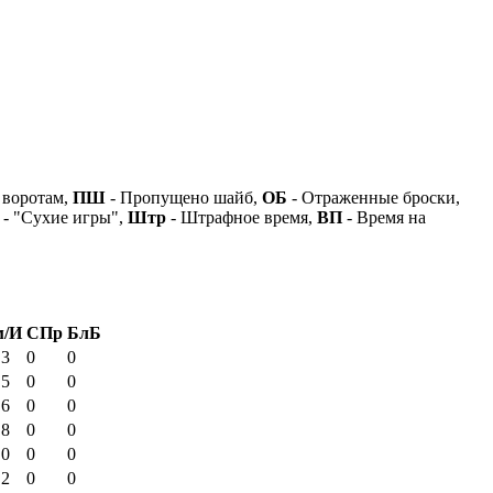
 воротам,
ПШ
- Пропущено шайб,
ОБ
- Отраженные броски,
- "Сухие игры",
Штр
- Штрафное время,
ВП
- Время на
м/И
СПр
БлБ
.3
0
0
.5
0
0
.6
0
0
.8
0
0
.0
0
0
.2
0
0