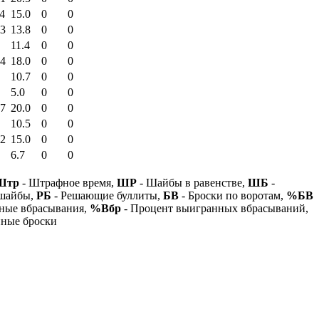
4
15.0
0
0
53
13.8
0
0
11.4
0
0
34
18.0
0
0
10.7
0
0
5.0
0
0
07
20.0
0
0
10.5
0
0
02
15.0
0
0
6.7
0
0
Штр
- Штрафное время,
ШР
- Шайбы в равенстве,
ШБ
-
 шайбы,
РБ
- Решающие буллиты,
БВ
- Броски по воротам,
%БВ
ные вбрасывания,
%Вбр
- Процент выигранных вбрасываний,
нные броски