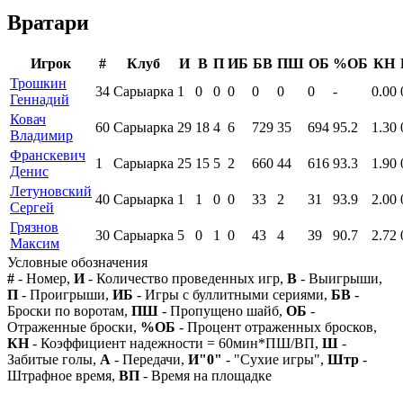
Вратари
Игрок
#
Клуб
И
В
П
ИБ
БВ
ПШ
ОБ
%ОБ
КН
Трошкин
34
Сарыарка
1
0
0
0
0
0
0
-
0.00
Геннадий
Ковач
60
Сарыарка
29
18
4
6
729
35
694
95.2
1.30
Владимир
Франскевич
1
Сарыарка
25
15
5
2
660
44
616
93.3
1.90
Денис
Летуновский
40
Сарыарка
1
1
0
0
33
2
31
93.9
2.00
Сергей
Грязнов
30
Сарыарка
5
0
1
0
43
4
39
90.7
2.72
Максим
Условные обозначения
#
- Номер,
И
- Количество проведенных игр,
В
- Выигрыши,
П
- Проигрыши,
ИБ
- Игры с буллитными сериями,
БВ
-
Броски по воротам,
ПШ
- Пропущено шайб,
ОБ
-
Отраженные броски,
%ОБ
- Процент отраженных бросков,
КН
- Коэффициент надежности = 60мин*ПШ/ВП,
Ш
-
Забитые голы,
А
- Передачи,
И"0"
- "Сухие игры",
Штр
-
Штрафное время,
ВП
- Время на площадке