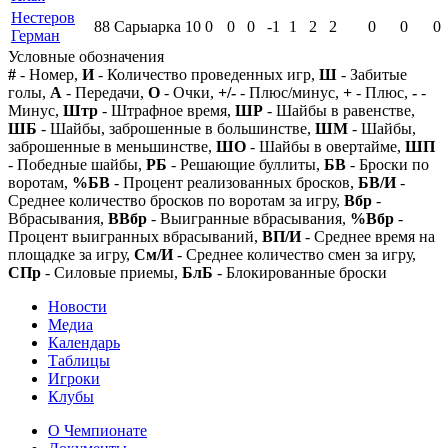
Нестеров
88
Сарыарка
10
0
0
0
-1
1
2
2
0
0
0
Герман
Условные обозначения
#
- Номер,
И
- Количество проведенных игр,
Ш
- Забитые
голы,
А
- Передачи,
О
- Очки,
+/-
- Плюс/минус,
+
- Плюс,
-
-
Минус,
Штр
- Штрафное время,
ШР
- Шайбы в равенстве,
ШБ
- Шайбы, заброшенные в большинстве,
ШМ
- Шайбы,
заброшенные в меньшинстве,
ШО
- Шайбы в овертайме,
ШП
- Победные шайбы,
РБ
- Решающие буллиты,
БВ
- Броски по
воротам,
%БВ
- Процент реализованных бросков,
БВ/И
-
Среднее количество бросков по воротам за игру,
Вбр
-
Вбрасывания,
ВВбр
- Выигранные вбрасывания,
%Вбр
-
Процент выигранных вбрасываний,
ВП/И
- Среднее время на
площадке за игру,
См/И
- Среднее количество смен за игру,
СПр
- Силовые приемы,
БлБ
- Блокированные броски
Новости
Медиа
Календарь
Таблицы
Игроки
Клубы
О Чемпионате