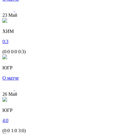
23
Май
ХИМ
0
:
3
(0:0 0:0 0:3)
ЮГР
О матче
26
Май
ЮГР
4
:
0
(0:0 1:0 3:0)