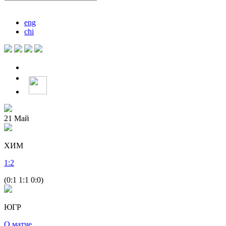
eng
chi
21
Май
ХИМ
1
:
2
(0:1 1:1 0:0)
ЮГР
О матче