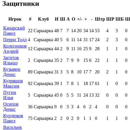
Защитники
Игрок
#
Клуб
И
Ш
А
О
+/-
+
-
Штр
ШР
ШБ
Ш
Канарский
22
Сарыарка
48
7
7
14
20
34
14
53
4
3
0
Павел
Перри Тодд
4
Сарыарка
40
5
6
11
14
31
17
24
2
3
0
Колесников
12
Сарыарка
44
2
9
11
16
25
9
28
1
1
0
Андрей
Загитов
2
Сарыарка
35
2
7
9
9
15
6
22
1
1
0
Ильназ
Кузьмин
89
Сарыарка
31
3
5
8
10
17
7
20
2
1
0
Денис
Кудряшов
92
Сарыарка
39
1
7
8
1
18
17
61
1
0
0
Максим
Пугин
5
Сарыарка
45
0
5
5
11
24
13
32
0
0
0
Илья
Осипов
36
Сарыарка
9
0
3
3
4
6
2
4
0
0
0
Денис
Курдюков
75
Сарыарка
2
2
0
2
0
1
1
0
1
1
0
Павел
Васильев