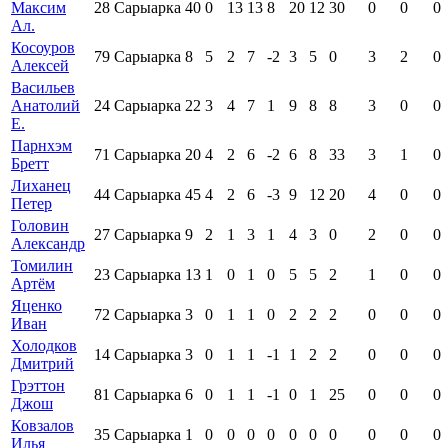
Максим
28
Сарыарка
40
0
13
13
8
20
12
30
0
0
0
Ал.
Косоуров
79
Сарыарка
8
5
2
7
-2
3
5
0
3
2
0
Алексей
Васильев
Анатолий
24
Сарыарка
22
3
4
7
1
9
8
8
3
0
0
Е.
Парнхэм
71
Сарыарка
20
4
2
6
-2
6
8
33
3
1
0
Бретт
Лиханец
44
Сарыарка
45
4
2
6
-3
9
12
20
4
0
0
Петер
Головин
27
Сарыарка
9
2
1
3
1
4
3
0
2
0
0
Александр
Томилин
23
Сарыарка
13
1
0
1
0
5
5
2
1
0
0
Артём
Яценко
72
Сарыарка
3
0
1
1
0
2
2
2
0
0
0
Иван
Холодков
14
Сарыарка
3
0
1
1
-1
1
2
2
0
0
0
Дмитрий
Грэттон
81
Сарыарка
6
0
1
1
-1
0
1
25
0
0
0
Джош
Ковзалов
35
Сарыарка
1
0
0
0
0
0
0
0
0
0
0
Илья