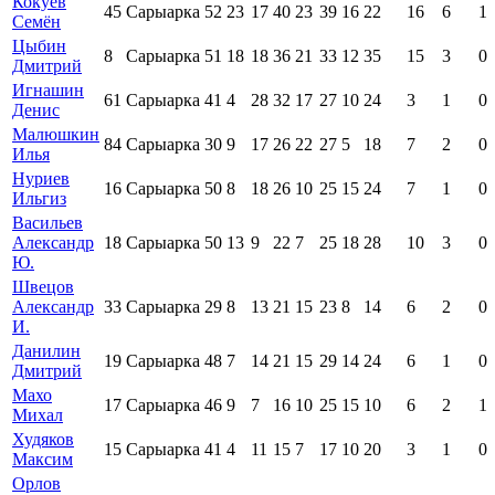
Кокуёв
45
Сарыарка
52
23
17
40
23
39
16
22
16
6
1
Семён
Цыбин
8
Сарыарка
51
18
18
36
21
33
12
35
15
3
0
Дмитрий
Игнашин
61
Сарыарка
41
4
28
32
17
27
10
24
3
1
0
Денис
Малюшкин
84
Сарыарка
30
9
17
26
22
27
5
18
7
2
0
Илья
Нуриев
16
Сарыарка
50
8
18
26
10
25
15
24
7
1
0
Ильгиз
Васильев
Александр
18
Сарыарка
50
13
9
22
7
25
18
28
10
3
0
Ю.
Швецов
Александр
33
Сарыарка
29
8
13
21
15
23
8
14
6
2
0
И.
Данилин
19
Сарыарка
48
7
14
21
15
29
14
24
6
1
0
Дмитрий
Махо
17
Сарыарка
46
9
7
16
10
25
15
10
6
2
1
Михал
Худяков
15
Сарыарка
41
4
11
15
7
17
10
20
3
1
0
Максим
Орлов