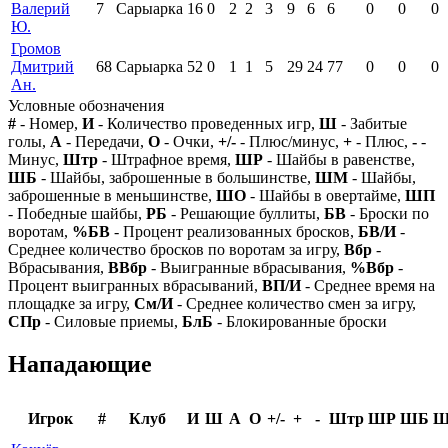
Валерий
7
Сарыарка
16
0
2
2
3
9
6
6
0
0
0
Ю.
Громов
Дмитрий
68
Сарыарка
52
0
1
1
5
29
24
77
0
0
0
Ан.
Условные обозначения
#
- Номер,
И
- Количество проведенных игр,
Ш
- Забитые
голы,
А
- Передачи,
О
- Очки,
+/-
- Плюс/минус,
+
- Плюс,
-
-
Минус,
Штр
- Штрафное время,
ШР
- Шайбы в равенстве,
ШБ
- Шайбы, заброшенные в большинстве,
ШМ
- Шайбы,
заброшенные в меньшинстве,
ШО
- Шайбы в овертайме,
ШП
- Победные шайбы,
РБ
- Решающие буллиты,
БВ
- Броски по
воротам,
%БВ
- Процент реализованных бросков,
БВ/И
-
Среднее количество бросков по воротам за игру,
Вбр
-
Вбрасывания,
ВВбр
- Выигранные вбрасывания,
%Вбр
-
Процент выигранных вбрасываний,
ВП/И
- Среднее время на
площадке за игру,
См/И
- Среднее количество смен за игру,
СПр
- Силовые приемы,
БлБ
- Блокированные броски
Нападающие
Игрок
#
Клуб
И
Ш
А
О
+/-
+
-
Штр
ШР
ШБ