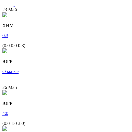
23
Май
ХИМ
0
:
3
(0:0 0:0 0:3)
ЮГР
О матче
26
Май
ЮГР
4
:
0
(0:0 1:0 3:0)