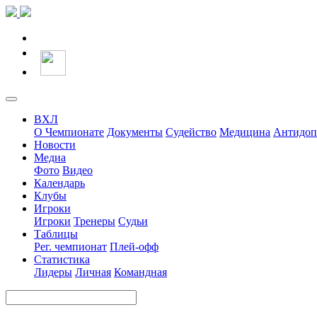
ВХЛ
О Чемпионате
Документы
Судейство
Медицина
Антидоп
Новости
Медиа
Фото
Видео
Календарь
Клубы
Игроки
Игроки
Тренеры
Судьи
Таблицы
Рег. чемпионат
Плей-офф
Статистика
Лидеры
Личная
Командная