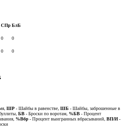
СПр
БлБ
0
0
0
0
Б
мя,
ШР
- Шайбы в равенстве,
ШБ
- Шайбы, заброшенные в
буллиты,
БВ
- Броски по воротам,
%БВ
- Процент
ывания,
%Вбр
- Процент выигранных вбрасываний,
ВП/И
-
оски