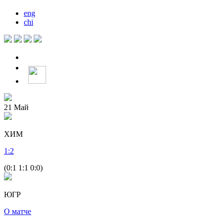
eng
chi
21
Май
ХИМ
1
:
2
(0:1 1:1 0:0)
ЮГР
О матче