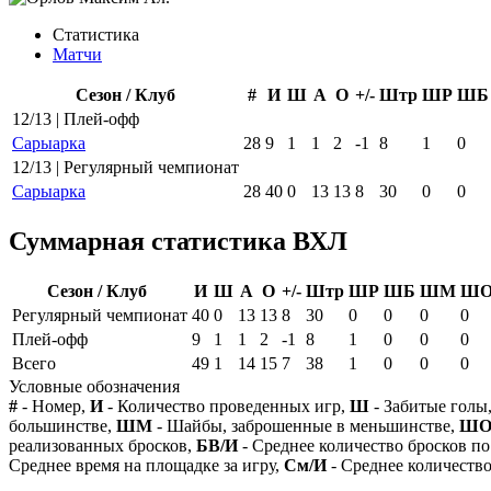
Статистика
Матчи
Сезон / Клуб
#
И
Ш
А
О
+/-
Штр
ШР
ШБ
12/13 | Плей-офф
Сарыарка
28
9
1
1
2
-1
8
1
0
12/13 | Регулярный чемпионат
Сарыарка
28
40
0
13
13
8
30
0
0
Суммарная статистика ВХЛ
Сезон / Клуб
И
Ш
А
О
+/-
Штр
ШР
ШБ
ШМ
Ш
Регулярный чемпионат
40
0
13
13
8
30
0
0
0
0
Плей-офф
9
1
1
2
-1
8
1
0
0
0
Всего
49
1
14
15
7
38
1
0
0
0
Условные обозначения
#
- Номер,
И
- Количество проведенных игр,
Ш
- Забитые голы
большинстве,
ШМ
- Шайбы, заброшенные в меньшинстве,
Ш
реализованных бросков,
БВ/И
- Среднее количество бросков по
Среднее время на площадке за игру,
См/И
- Среднее количество