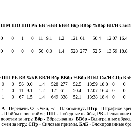
ШМ
ШО
ШП
РБ
БВ
%БВ
БВ/И
Вбр
ВВбр
%Вбр
ВП/И
См/И
0
0
1
0
11
9.1
1.2
121
61
50.4
12:07
16.4
0
0
0
0
56
0.0
1.4
528
277
52.5
13:59
18.8
О
ШП
РБ
БВ
%БВ
БВ/И
Вбр
ВВбр
%Вбр
ВП/И
См/И
СПр
Бл
0
0
56
0.0
1.4
528
277
52.5
13:59
18.8
0
0
1
0
11
9.1
1.2
121
61
50.4
12:07
16.4
0
0
1
0
67
1.5
1.4
649
338
52.1
13:38
18.4
0
0
,
А
- Передачи,
О
- Очки,
+/-
- Плюс/минус,
Штр
- Штрафное вре
О
- Шайбы в овертайме,
ШП
- Победные шайбы,
РБ
- Решающие 
 воротам за игру,
Вбр
- Вбрасывания,
ВВбр
- Выигранные вбрас
 смен за игру,
СПр
- Силовые приемы,
БлБ
- Блокированные бр