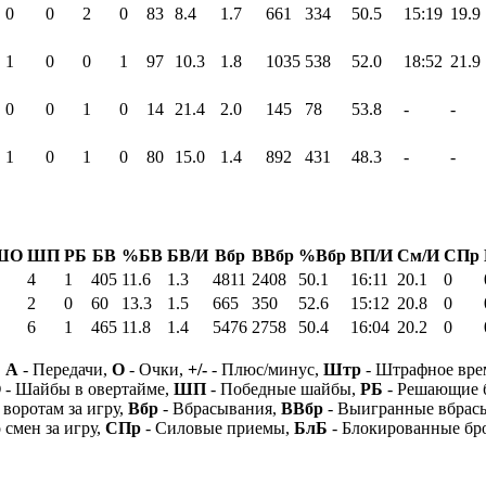
0
0
2
0
83
8.4
1.7
661
334
50.5
15:19
19.9
1
0
0
1
97
10.3
1.8
1035
538
52.0
18:52
21.9
0
0
1
0
14
21.4
2.0
145
78
53.8
-
-
1
0
1
0
80
15.0
1.4
892
431
48.3
-
-
ШО
ШП
РБ
БВ
%БВ
БВ/И
Вбр
ВВбр
%Вбр
ВП/И
См/И
СПр
4
1
405
11.6
1.3
4811
2408
50.1
16:11
20.1
0
2
0
60
13.3
1.5
665
350
52.6
15:12
20.8
0
6
1
465
11.8
1.4
5476
2758
50.4
16:04
20.2
0
,
А
- Передачи,
О
- Очки,
+/-
- Плюс/минус,
Штр
- Штрафное вре
О
- Шайбы в овертайме,
ШП
- Победные шайбы,
РБ
- Решающие 
 воротам за игру,
Вбр
- Вбрасывания,
ВВбр
- Выигранные вбрас
 смен за игру,
СПр
- Силовые приемы,
БлБ
- Блокированные бр