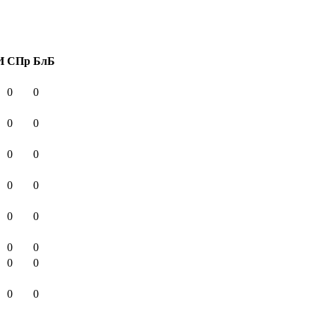
И
СПр
БлБ
0
0
0
0
0
0
0
0
0
0
0
0
0
0
0
0