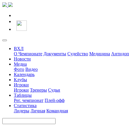
ВХЛ
О Чемпионате
Документы
Судейство
Медицина
Антидоп
Новости
Медиа
Фото
Видео
Календарь
Клубы
Игроки
Игроки
Тренеры
Судьи
Таблицы
Рег. чемпионат
Плей-офф
Статистика
Лидеры
Личная
Командная