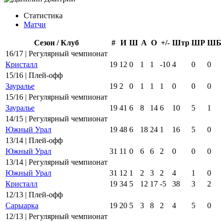
Статистика
Матчи
Сезон / Клуб
#
И
Ш
А
О
+/-
Штр
ШР
Ш
16/17 | Регулярный чемпионат
Кристалл
19
12
0
1
1
-10
4
0
0
15/16 | Плей-офф
Зауралье
19
2
0
1
1
1
0
0
0
15/16 | Регулярный чемпионат
Зауралье
19
41
6
8
14
6
10
5
1
14/15 | Регулярный чемпионат
Южный Урал
19
48
6
18
24
1
16
5
0
13/14 | Плей-офф
Южный Урал
31
11
0
6
6
2
0
0
0
13/14 | Регулярный чемпионат
Южный Урал
31
12
1
2
3
2
4
1
0
Кристалл
19
34
5
12
17
-5
38
3
2
12/13 | Плей-офф
Сарыарка
19
20
5
3
8
2
4
5
0
12/13 | Регулярный чемпионат