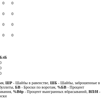
0
0
0
0
0
0
0
0
БлБ
0
0
0
мя,
ШР
- Шайбы в равенстве,
ШБ
- Шайбы, заброшенные в
буллиты,
БВ
- Броски по воротам,
%БВ
- Процент
ывания,
%Вбр
- Процент выигранных вбрасываний,
ВП/И
-
оски