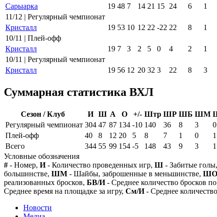
Сарыарка
19
48
7
14
21
15
24
6
1
11/12 | Регулярный чемпионат
Кристалл
19
53
10
12
22
-22
22
8
1
10/11 | Плей-офф
Кристалл
19
7
3
2
5
0
4
2
1
10/11 | Регулярный чемпионат
Кристалл
19
56
12
20
32
3
22
8
3
Суммарная статистика ВХЛ
Сезон / Клуб
И
Ш
А
О
+/-
Штр
ШР
ШБ
ШМ
Регулярный чемпионат
304
47
87
134
-10
140
36
8
3
0
Плей-офф
40
8
12
20
5
8
7
1
0
1
Всего
344
55
99
154
-5
148
43
9
3
1
Условные обозначения
#
- Номер,
И
- Количество проведенных игр,
Ш
- Забитые голы
большинстве,
ШМ
- Шайбы, заброшенные в меньшинстве,
Ш
реализованных бросков,
БВ/И
- Среднее количество бросков по
Среднее время на площадке за игру,
См/И
- Среднее количество
Новости
Медиа