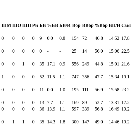
Б
ШМ
ШО
ШП
РБ
БВ
%БВ
БВ/И
Вбр
ВВбр
%Вбр
ВП/И
См/
0
0
0
0
9
0.0
0.8
154
72
46.8
14:52
17.8
0
0
0
0
0
-
-
25
14
56.0
15:06
22.5
0
0
1
0
35
17.1
0.9
556
249
44.8
15:01
21.6
1
0
0
0
52
11.5
1.1
747
356
47.7
15:34
19.1
0
0
0
0
11
0.0
1.0
195
111
56.9
15:58
23.2
0
0
0
0
13
7.7
1.1
169
89
52.7
13:31
17.2
0
0
0
0
36
13.9
1.1
597
339
56.8
16:49
19.2
0
1
1
0
35
14.3
1.8
300
147
49.0
14:46
19.2