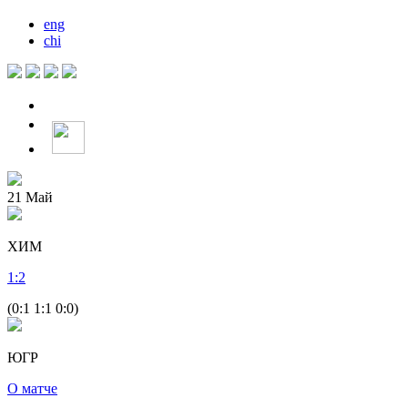
eng
chi
21
Май
ХИМ
1
:
2
(0:1 1:1 0:0)
ЮГР
О матче