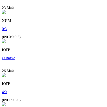
23
Май
ХИМ
0
:
3
(0:0 0:0 0:3)
ЮГР
О матче
26
Май
ЮГР
4
:
0
(0:0 1:0 3:0)