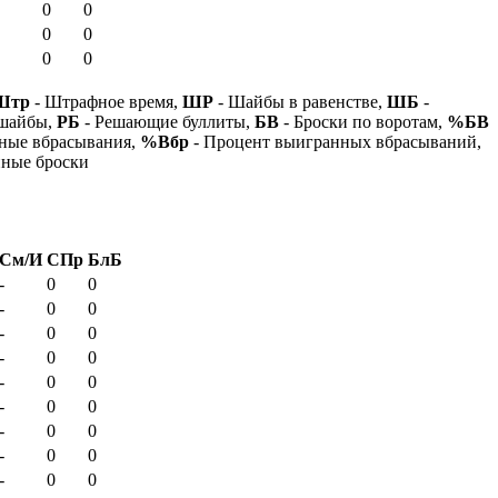
0
0
0
0
0
0
Штр
- Штрафное время,
ШР
- Шайбы в равенстве,
ШБ
-
 шайбы,
РБ
- Решающие буллиты,
БВ
- Броски по воротам,
%БВ
ные вбрасывания,
%Вбр
- Процент выигранных вбрасываний,
нные броски
См/И
СПр
БлБ
-
0
0
-
0
0
-
0
0
-
0
0
-
0
0
-
0
0
-
0
0
-
0
0
-
0
0