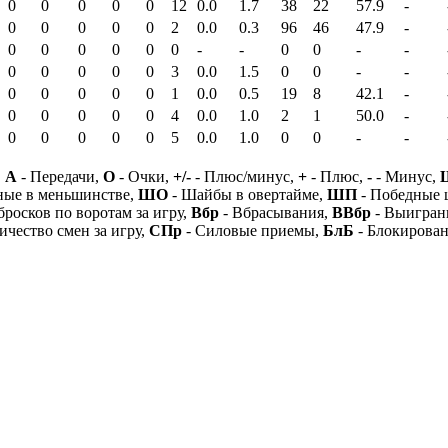
0
0
0
0
0
12
0.0
1.7
38
22
57.9
-
0
0
0
0
0
2
0.0
0.3
96
46
47.9
-
0
0
0
0
0
0
-
-
0
0
-
-
0
0
0
0
0
3
0.0
1.5
0
0
-
-
0
0
0
0
0
1
0.0
0.5
19
8
42.1
-
0
0
0
0
0
4
0.0
1.0
2
1
50.0
-
0
0
0
0
0
5
0.0
1.0
0
0
-
-
,
А
- Передачи,
О
- Очки,
+/-
- Плюс/минус,
+
- Плюс,
-
- Минус,
ные в меньшинстве,
ШО
- Шайбы в овертайме,
ШП
- Победные
бросков по воротам за игру,
Вбр
- Вбрасывания,
ВВбр
- Выигран
ичество смен за игру,
СПр
- Силовые приемы,
БлБ
- Блокирова