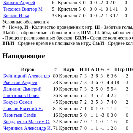
Блохин Андрей
6
Кристалл
3
0
0
0
-2
0
2
0
0
Тихонов Виктор М.
5
Кристалл
5
0
0
0
-1
0
1
41
0
Бочков Илья
33
Кристалл
7
0
0
0
-2
1
3
12
0
Условные обозначения
#
- Номер,
И
- Количество проведенных игр,
Ш
- Забитые голы
Шайбы, заброшенные в большинстве,
ШМ
- Шайбы, заброшен
- Процент реализованных бросков,
БВ/И
- Среднее количество 
ВП/И
- Среднее время на площадке за игру,
См/И
- Среднее кол
Нападающие
Игрок
#
Клуб
И
Ш
А
О
+/-
+
-
Штр
Ш
Буйницкий Александр
89
Кристалл
7
3
3
6
3
6
3
6
2
Рычагов Андрей
28
Кристалл
7
3
3
6
0
4
4
18
3
Данилин Дмитрий
19
Кристалл
7
3
2
5
0
5
5
4
2
Плотников Павел
36
Кристалл
5
2
3
5
2
4
2
2
1
Кокуёв Семён
45
Кристалл
7
2
3
5
3
7
4
0
2
Павлов Евгений Н.
8
Кристалл
7
1
0
1
0
1
1
2
1
Леонтьев Семён
16
Кристалл
5
0
1
1
-3
0
3
0
0
Бондаренко Максим С.
32
Кристалл
7
0
1
1
0
1
1
6
0
Черников Александр И.
71
Кристалл
7
0
1
1
-1
1
2
8
0