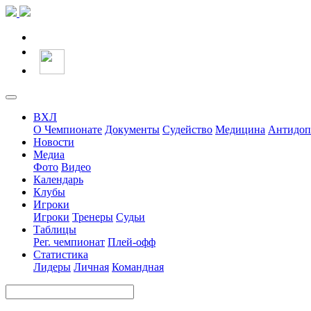
ВХЛ
О Чемпионате
Документы
Судейство
Медицина
Антидоп
Новости
Медиа
Фото
Видео
Календарь
Клубы
Игроки
Игроки
Тренеры
Судьи
Таблицы
Рег. чемпионат
Плей-офф
Статистика
Лидеры
Личная
Командная