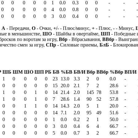
0
0
0
0
0
1
0.0
0.3
0
0
-
-
-
0
0
0
0
0
4
0.0
0.8
0
0
-
-
-
0
0
0
0
0
3
0.0
0.4
0
0
-
-
-
,
А
- Передачи,
О
- Очки,
+/-
- Плюс/минус,
+
- Плюс,
-
- Минус,
ные в меньшинстве,
ШО
- Шайбы в овертайме,
ШП
- Победные
бросков по воротам за игру,
Вбр
- Вбрасывания,
ВВбр
- Выигран
ичество смен за игру,
СПр
- Силовые приемы,
БлБ
- Блокирова
Р
ШБ
ШМ
ШО
ШП
РБ
БВ
%БВ
БВ/И
Вбр
ВВбр
%Вбр
ВП/И
1
0
0
0
0
23
13.0
3.3
2
0
0.0
-
0
0
0
0
0
15
20.0
2.1
7
2
28.6
-
1
0
0
1
0
14
21.4
2.0
145
78
53.8
-
1
0
0
1
0
7
28.6
1.4
90
52
57.8
-
0
0
1
1
0
14
14.3
2.0
5
1
20.0
-
0
0
0
0
0
14
7.1
2.0
95
49
51.6
-
0
0
0
0
0
1
0.0
0.2
2
1
50.0
-
0
0
0
0
0
3
0.0
0.4
6
4
66.7
-
0
0
0
0
0
5
0.0
0.7
3
2
66.7
-