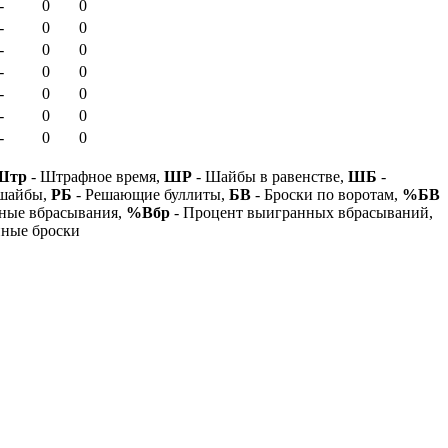
-
0
0
-
0
0
-
0
0
-
0
0
-
0
0
-
0
0
-
0
0
Штр
- Штрафное время,
ШР
- Шайбы в равенстве,
ШБ
-
 шайбы,
РБ
- Решающие буллиты,
БВ
- Броски по воротам,
%БВ
ные вбрасывания,
%Вбр
- Процент выигранных вбрасываний,
нные броски