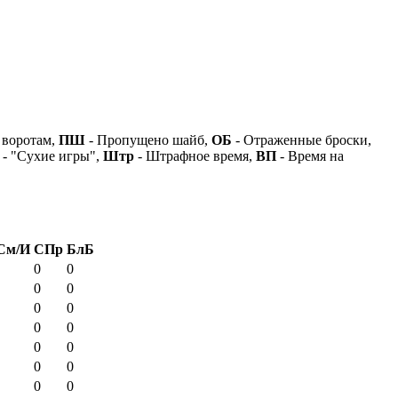
 воротам,
ПШ
- Пропущено шайб,
ОБ
- Отраженные броски,
- "Сухие игры",
Штр
- Штрафное время,
ВП
- Время на
См/И
СПр
БлБ
0
0
0
0
0
0
0
0
0
0
0
0
0
0