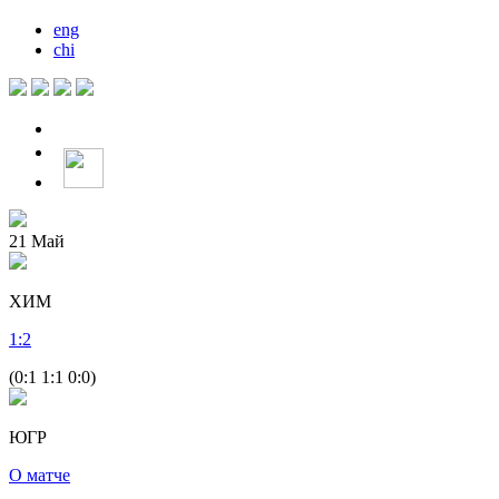
eng
chi
21
Май
ХИМ
1
:
2
(0:1 1:1 0:0)
ЮГР
О матче