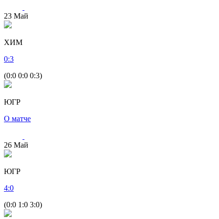
23
Май
ХИМ
0
:
3
(0:0 0:0 0:3)
ЮГР
О матче
26
Май
ЮГР
4
:
0
(0:0 1:0 3:0)