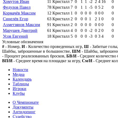
Хомутов Иван
11
Кристалл
7
0
1
1
-2
2
4
16
0
Федулов Павел
78
Кристалл
7
0
1
1
-5
0
5
2
0
Кормачёв Максим
12
Кристалл
1
0
0
0
0
0
0
0
0
Синелёв Егор
63
Кристалл
2
0
0
0
1
2
1
0
0
Ахметзянов Максим
91
Кристалл
2
0
0
0
0
0
0
0
0
Марушев Дмитрий
61
Кристалл
4
0
0
0
-2
0
2
0
0
Усов Евгений
18
Кристалл
5
0
0
0
-3
0
3
4
0
Условные обозначения
#
- Номер,
И
- Количество проведенных игр,
Ш
- Забитые голы
Шайбы, заброшенные в большинстве,
ШМ
- Шайбы, заброшен
- Процент реализованных бросков,
БВ/И
- Среднее количество 
ВП/И
- Среднее время на площадке за игру,
См/И
- Среднее кол
Новости
Медиа
Календарь
Таблицы
Игроки
Клубы
О Чемпионате
Документы
Антидопинг
Судейство