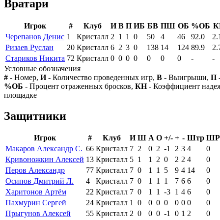
Вратари
Игрок
#
Клуб
И
В
П
ИБ
БВ
ПШ
ОБ
%ОБ
К
Черепанов Денис
1
Кристалл
2
1
1
0
50
4
46
92.0
2.
Ризаев Руслан
20
Кристалл
6
2
3
0
138
14
124
89.9
2.
Стариков Никита
72
Кристалл
0
0
0
0
0
0
0
-
-
Условные обозначения
#
- Номер,
И
- Количество проведенных игр,
В
- Выигрыши,
П
%ОБ
- Процент отраженных бросков,
КН
- Коэффициент над
площадке
Защитники
Игрок
#
Клуб
И
Ш
А
О
+/-
+
-
Штр
ШР
Макаров Александр С.
66
Кристалл
7
2
0
2
-1
2
3
4
0
Кривоножкин Алексей
13
Кристалл
5
1
1
2
0
2
2
4
0
Перов Александр
77
Кристалл
7
0
1
1
5
9
4
14
0
Осипов Дмитрий Л.
4
Кристалл
7
0
1
1
1
7
6
6
0
Харитонов Артём
22
Кристалл
7
0
1
1
-3
1
4
6
0
Пахмурин Сергей
24
Кристалл
1
0
0
0
0
0
0
0
0
Прыгунов Алексей
55
Кристалл
2
0
0
0
-1
0
1
2
0