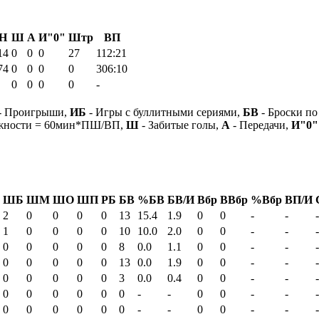
Н
Ш
А
И"0"
Штр
ВП
14
0
0
0
27
112:21
74
0
0
0
0
306:10
0
0
0
0
-
- Проигрыши,
ИБ
- Игры с буллитными сериями,
БВ
- Броски по
ежности = 60мин*ПШ/ВП,
Ш
- Забитые голы,
А
- Передачи,
И"0"
ШБ
ШМ
ШО
ШП
РБ
БВ
%БВ
БВ/И
Вбр
ВВбр
%Вбр
ВП/И
2
0
0
0
0
13
15.4
1.9
0
0
-
-
-
1
0
0
0
0
10
10.0
2.0
0
0
-
-
-
0
0
0
0
0
8
0.0
1.1
0
0
-
-
-
0
0
0
0
0
13
0.0
1.9
0
0
-
-
-
0
0
0
0
0
3
0.0
0.4
0
0
-
-
-
0
0
0
0
0
0
-
-
0
0
-
-
-
0
0
0
0
0
0
-
-
0
0
-
-
-