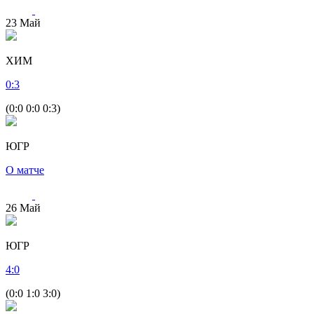
23
Май
ХИМ
0
:
3
(0:0 0:0 0:3)
ЮГР
О матче
26
Май
ЮГР
4
:
0
(0:0 1:0 3:0)