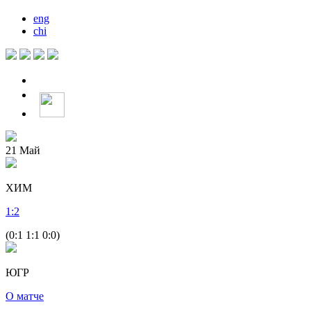
eng
chi
21
Май
ХИМ
1
:
2
(0:1 1:1 0:0)
ЮГР
О матче