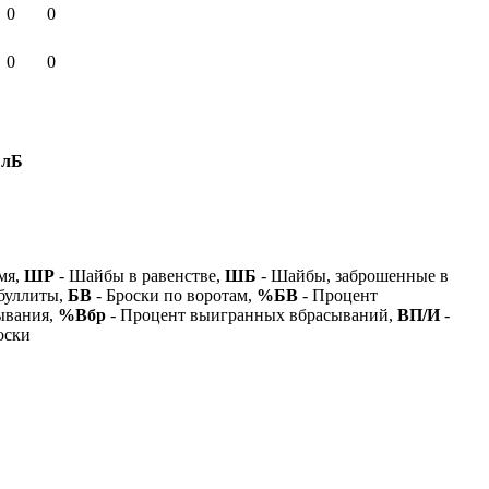
0
0
0
0
БлБ
мя,
ШР
- Шайбы в равенстве,
ШБ
- Шайбы, заброшенные в
буллиты,
БВ
- Броски по воротам,
%БВ
- Процент
ывания,
%Вбр
- Процент выигранных вбрасываний,
ВП/И
-
оски