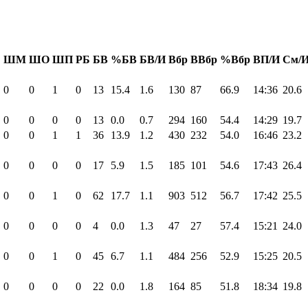
Б
ШМ
ШО
ШП
РБ
БВ
%БВ
БВ/И
Вбр
ВВбр
%Вбр
ВП/И
См/
0
0
1
0
13
15.4
1.6
130
87
66.9
14:36
20.6
0
0
0
0
13
0.0
0.7
294
160
54.4
14:29
19.7
0
0
1
1
36
13.9
1.2
430
232
54.0
16:46
23.2
0
0
0
0
17
5.9
1.5
185
101
54.6
17:43
26.4
0
0
1
0
62
17.7
1.1
903
512
56.7
17:42
25.5
0
0
0
0
4
0.0
1.3
47
27
57.4
15:21
24.0
0
0
1
0
45
6.7
1.1
484
256
52.9
15:25
20.5
0
0
0
0
22
0.0
1.8
164
85
51.8
18:34
19.8