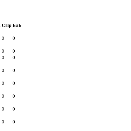
И
СПр
БлБ
0
0
0
0
0
0
0
0
0
0
0
0
0
0
0
0