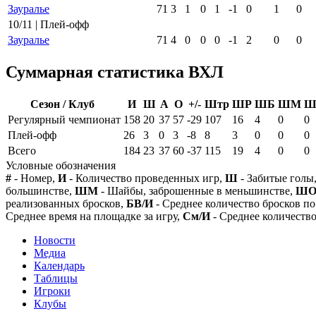
Зауралье
71
3
1
0
1
-1
0
1
0
10/11 | Плей-офф
Зауралье
71
4
0
0
0
-1
2
0
0
Суммарная статистика ВХЛ
Сезон / Клуб
И
Ш
А
О
+/-
Штр
ШР
ШБ
ШМ
Ш
Регулярный чемпионат
158
20
37
57
-29
107
16
4
0
0
Плей-офф
26
3
0
3
-8
8
3
0
0
0
Всего
184
23
37
60
-37
115
19
4
0
0
Условные обозначения
#
- Номер,
И
- Количество проведенных игр,
Ш
- Забитые голы
большинстве,
ШМ
- Шайбы, заброшенные в меньшинстве,
Ш
реализованных бросков,
БВ/И
- Среднее количество бросков по
Среднее время на площадке за игру,
См/И
- Среднее количество
Новости
Медиа
Календарь
Таблицы
Игроки
Клубы