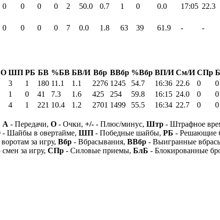
0
0
0
0
2
50.0
0.7
1
0
0.0
17:05
22.3
0
0
0
0
7
0.0
1.8
63
39
61.9
-
-
О
ШП
РБ
БВ
%БВ
БВ/И
Вбр
ВВбр
%Вбр
ВП/И
См/И
СПр
3
1
180
11.1
1.1
2276
1245
54.7
16:36
22.6
0
0
1
0
41
7.3
1.6
425
254
59.8
16:15
24.0
0
0
4
1
221
10.4
1.2
2701
1499
55.5
16:34
22.7
0
0
,
А
- Передачи,
О
- Очки,
+/-
- Плюс/минус,
Штр
- Штрафное вре
О
- Шайбы в овертайме,
ШП
- Победные шайбы,
РБ
- Решающие 
 воротам за игру,
Вбр
- Вбрасывания,
ВВбр
- Выигранные вбрас
 смен за игру,
СПр
- Силовые приемы,
БлБ
- Блокированные бр