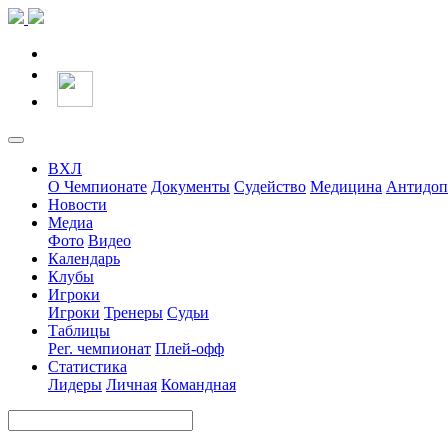
ВХЛ
О Чемпионате
Документы
Судейство
Медицина
Антидоп
Новости
Медиа
Фото
Видео
Календарь
Клубы
Игроки
Игроки
Тренеры
Судьи
Таблицы
Рег. чемпионат
Плей-офф
Статистика
Лидеры
Личная
Командная