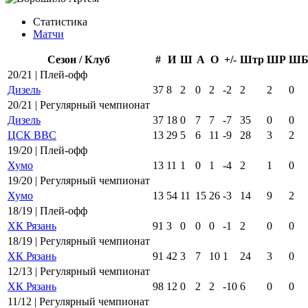
Статистика
Матчи
Сезон / Клуб
#
И
Ш
А
О
+/-
Штр
ШР
Ш
20/21 | Плей-офф
Дизель
37
8
2
0
2
-2
2
2
0
20/21 | Регулярный чемпионат
Дизель
37
18
0
7
7
-7
35
0
0
ЦСК ВВС
13
29
5
6
11
-9
28
3
2
19/20 | Плей-офф
Хумо
13
11
1
0
1
-4
2
1
0
19/20 | Регулярный чемпионат
Хумо
13
54
11
15
26
-3
14
9
2
18/19 | Плей-офф
ХК Рязань
91
3
0
0
0
-1
2
0
0
18/19 | Регулярный чемпионат
ХК Рязань
91
42
3
7
10
1
24
3
0
12/13 | Регулярный чемпионат
ХК Рязань
98
12
0
2
2
-10
6
0
0
11/12 | Регулярный чемпионат