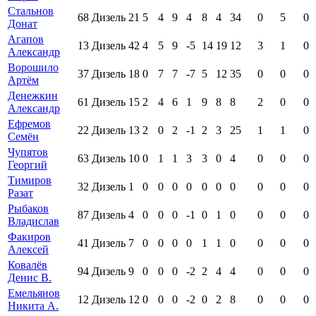
Стальнов
68
Дизель
21
5
4
9
4
8
4
34
0
5
0
Донат
Агапов
13
Дизель
42
4
5
9
-5
14
19
12
3
1
0
Александр
Ворошило
37
Дизель
18
0
7
7
-7
5
12
35
0
0
0
Артём
Денежкин
61
Дизель
15
2
4
6
1
9
8
8
2
0
0
Александр
Ефремов
22
Дизель
13
2
0
2
-1
2
3
25
1
1
0
Семён
Чупятов
63
Дизель
10
0
1
1
3
3
0
4
0
0
0
Георгий
Тимиров
32
Дизель
1
0
0
0
0
0
0
0
0
0
0
Разат
Рыбаков
87
Дизель
4
0
0
0
-1
0
1
0
0
0
0
Владислав
Факиров
41
Дизель
7
0
0
0
0
1
1
0
0
0
0
Алексей
Ковалёв
94
Дизель
9
0
0
0
-2
2
4
4
0
0
0
Денис В.
Емельянов
12
Дизель
12
0
0
0
-2
0
2
8
0
0
0
Никита А.