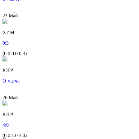
23
Май
ХИМ
0
:
3
(0:0 0:0 0:3)
ЮГР
О матче
26
Май
ЮГР
4
:
0
(0:0 1:0 3:0)