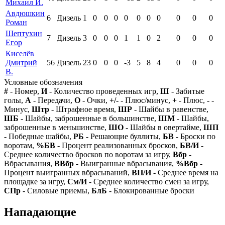
Михаил И.
Авдюшкин
6
Дизель
1
0
0
0
0
0
0
0
0
0
0
Роман
Шептухин
7
Дизель
3
0
0
0
1
1
0
2
0
0
0
Егор
Киселёв
Дмитрий
56
Дизель
23
0
0
0
-3
5
8
4
0
0
0
В.
Условные обозначения
#
- Номер,
И
- Количество проведенных игр,
Ш
- Забитые
голы,
А
- Передачи,
О
- Очки,
+/-
- Плюс/минус,
+
- Плюс,
-
-
Минус,
Штр
- Штрафное время,
ШР
- Шайбы в равенстве,
ШБ
- Шайбы, заброшенные в большинстве,
ШМ
- Шайбы,
заброшенные в меньшинстве,
ШО
- Шайбы в овертайме,
ШП
- Победные шайбы,
РБ
- Решающие буллиты,
БВ
- Броски по
воротам,
%БВ
- Процент реализованных бросков,
БВ/И
-
Среднее количество бросков по воротам за игру,
Вбр
-
Вбрасывания,
ВВбр
- Выигранные вбрасывания,
%Вбр
-
Процент выигранных вбрасываний,
ВП/И
- Среднее время на
площадке за игру,
См/И
- Среднее количество смен за игру,
СПр
- Силовые приемы,
БлБ
- Блокированные броски
Нападающие