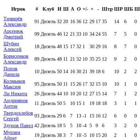
Игрок
#
Клуб
И
Ш
А
О
+/-
+
-
Штр
ШР
ШБ
Ш
Тимирёв
91
Дизель
32
20
16
36
12
29
17
35
14
6
0
Александр
Арсенюк
99
Дизель
46
12
21
33
10
34
24
55
7
5
0
Дмитрий
Шубин
18
Дизель
48
15
17
32
1
30
29
16
8
7
0
Алексей
Борисенков
89
Дизель
48
11
21
32
10
35
25
12
9
2
0
Александр
Попов
10
Дизель
50
14
16
30
21
39
18
6
10
2
2
Данила
Колмыков
95
Дизель
50
11
15
26
17
32
15
10
10
1
0
Максим
Ли Никита
26
Дизель
44
10
10
20
12
27
15
14
7
1
2
Андриянов
11
Дизель
50
5
10
15
1
19
18
18
3
1
1
Антон
Твердохлебов
93
Дизель
29
6
7
13
-1
15
16
12
6
0
0
Сергей
Здунов Павел
42
Дизель
18
5
5
10
-4
5
9
6
3
2
0
Мурзин
19
Дизель
38
3
7
10
-5
10
15
20
2
1
0
Айрат