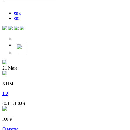
eng
chi
21
Май
ХИМ
1
:
2
(0:1 1:1 0:0)
ЮГР
О матче