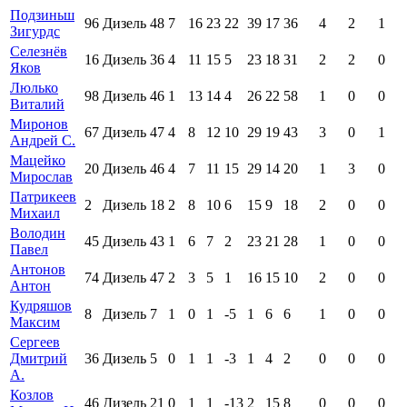
Подзиньш
96
Дизель
48
7
16
23
22
39
17
36
4
2
1
Зигурдс
Селезнёв
16
Дизель
36
4
11
15
5
23
18
31
2
2
0
Яков
Люлько
98
Дизель
46
1
13
14
4
26
22
58
1
0
0
Виталий
Миронов
67
Дизель
47
4
8
12
10
29
19
43
3
0
1
Андрей С.
Мацейко
20
Дизель
46
4
7
11
15
29
14
20
1
3
0
Мирослав
Патрикеев
2
Дизель
18
2
8
10
6
15
9
18
2
0
0
Михаил
Володин
45
Дизель
43
1
6
7
2
23
21
28
1
0
0
Павел
Антонов
74
Дизель
47
2
3
5
1
16
15
10
2
0
0
Антон
Кудряшов
8
Дизель
7
1
0
1
-5
1
6
6
1
0
0
Максим
Сергеев
Дмитрий
36
Дизель
5
0
1
1
-3
1
4
2
0
0
0
А.
Козлов
46
Дизель
21
0
1
1
-13
2
15
8
0
0
0