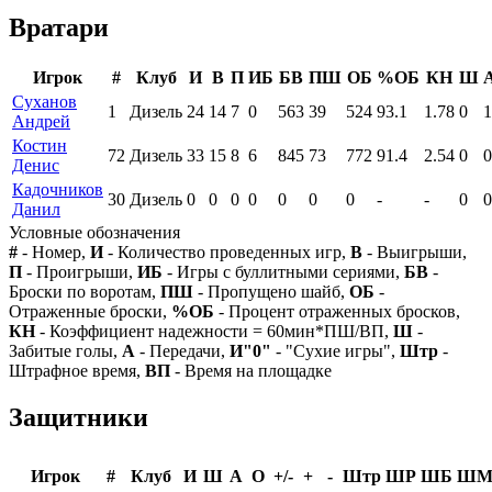
Вратари
Игрок
#
Клуб
И
В
П
ИБ
БВ
ПШ
ОБ
%ОБ
КН
Ш
Суханов
1
Дизель
24
14
7
0
563
39
524
93.1
1.78
0
1
Андрей
Костин
72
Дизель
33
15
8
6
845
73
772
91.4
2.54
0
0
Денис
Кадочников
30
Дизель
0
0
0
0
0
0
0
-
-
0
0
Данил
Условные обозначения
#
- Номер,
И
- Количество проведенных игр,
В
- Выигрыши,
П
- Проигрыши,
ИБ
- Игры с буллитными сериями,
БВ
-
Броски по воротам,
ПШ
- Пропущено шайб,
ОБ
-
Отраженные броски,
%ОБ
- Процент отраженных бросков,
КН
- Коэффициент надежности = 60мин*ПШ/ВП,
Ш
-
Забитые голы,
А
- Передачи,
И"0"
- "Сухие игры",
Штр
-
Штрафное время,
ВП
- Время на площадке
Защитники
Игрок
#
Клуб
И
Ш
А
О
+/-
+
-
Штр
ШР
ШБ
Ш