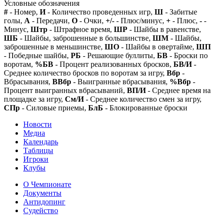
Условные обозначения
#
- Номер,
И
- Количество проведенных игр,
Ш
- Забитые
голы,
А
- Передачи,
О
- Очки,
+/-
- Плюс/минус,
+
- Плюс,
-
-
Минус,
Штр
- Штрафное время,
ШР
- Шайбы в равенстве,
ШБ
- Шайбы, заброшенные в большинстве,
ШМ
- Шайбы,
заброшенные в меньшинстве,
ШО
- Шайбы в овертайме,
ШП
- Победные шайбы,
РБ
- Решающие буллиты,
БВ
- Броски по
воротам,
%БВ
- Процент реализованных бросков,
БВ/И
-
Среднее количество бросков по воротам за игру,
Вбр
-
Вбрасывания,
ВВбр
- Выигранные вбрасывания,
%Вбр
-
Процент выигранных вбрасываний,
ВП/И
- Среднее время на
площадке за игру,
См/И
- Среднее количество смен за игру,
СПр
- Силовые приемы,
БлБ
- Блокированные броски
Новости
Медиа
Календарь
Таблицы
Игроки
Клубы
О Чемпионате
Документы
Антидопинг
Судейство