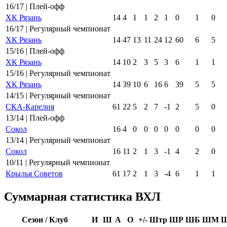
16/17 | Плей-офф
ХК Рязань
14
4
1
1
2
1
0
1
0
16/17 | Регулярный чемпионат
ХК Рязань
14
47
13
11
24
12
60
6
5
15/16 | Плей-офф
ХК Рязань
14
10
2
3
5
3
6
1
1
15/16 | Регулярный чемпионат
ХК Рязань
14
39
10
6
16
6
39
5
5
14/15 | Регулярный чемпионат
СКА-Карелия
61
22
5
2
7
-1
2
5
0
13/14 | Плей-офф
Сокол
16
4
0
0
0
0
0
0
0
13/14 | Регулярный чемпионат
Сокол
16
11
2
1
3
-1
4
2
0
10/11 | Регулярный чемпионат
Крылья Советов
61
17
2
1
3
-4
6
1
1
Суммарная статистика ВХЛ
Сезон / Клуб
И
Ш
А
О
+/-
Штр
ШР
ШБ
ШМ