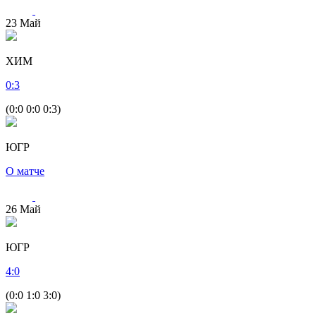
23
Май
ХИМ
0
:
3
(0:0 0:0 0:3)
ЮГР
О матче
26
Май
ЮГР
4
:
0
(0:0 1:0 3:0)