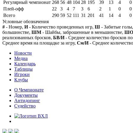
Регулярный чемпионат
268
56
48
104
28
195
39
13
4
0
Плей-офф
22
3
4
7
3
6
2
1
0
0
Всего
290
59
52
111
31
201
41
14
4
0
Условные обозначения
#
- Номер,
И
- Количество проведенных игр,
Ш
- Забитые голы
большинстве,
ШМ
- Шайбы, заброшенные в меньшинстве,
Ш
реализованных бросков,
БВ/И
- Среднее количество бросков по
Среднее время на площадке за игру,
См/И
- Среднее количество
Новости
Медиа
Календарь
Таблицы
Игроки
Клубы
О Чемпионате
Документы
Антидопинг
Судейство