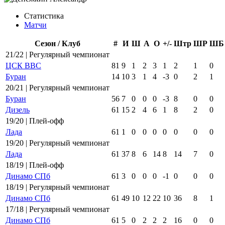
Статистика
Матчи
Сезон / Клуб
#
И
Ш
А
О
+/-
Штр
ШР
ШБ
21/22 | Регулярный чемпионат
ЦСК ВВС
81
9
1
2
3
1
2
1
0
Буран
14
10
3
1
4
-3
0
2
1
20/21 | Регулярный чемпионат
Буран
56
7
0
0
0
-3
8
0
0
Дизель
61
15
2
4
6
1
8
2
0
19/20 | Плей-офф
Лада
61
1
0
0
0
0
0
0
0
19/20 | Регулярный чемпионат
Лада
61
37
8
6
14
8
14
7
0
18/19 | Плей-офф
Динамо СПб
61
3
0
0
0
-1
0
0
0
18/19 | Регулярный чемпионат
Динамо СПб
61
49
10
12
22
10
36
8
1
17/18 | Регулярный чемпионат
Динамо СПб
61
5
0
2
2
2
16
0
0