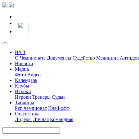
ВХЛ
О Чемпионате
Документы
Судейство
Медицина
Антидоп
Новости
Медиа
Фото
Видео
Календарь
Клубы
Игроки
Игроки
Тренеры
Судьи
Таблицы
Рег. чемпионат
Плей-офф
Статистика
Лидеры
Личная
Командная