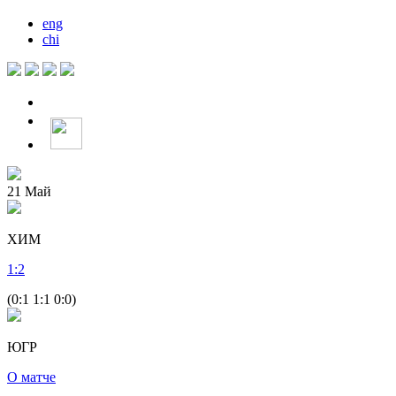
eng
chi
21
Май
ХИМ
1
:
2
(0:1 1:1 0:0)
ЮГР
О матче