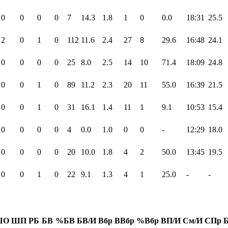
0
0
0
0
7
14.3
1.8
1
0
0.0
18:31
25.5
2
0
1
0
112
11.6
2.4
27
8
29.6
16:48
24.1
0
0
0
0
25
8.0
2.5
14
10
71.4
18:09
24.8
0
0
1
0
89
11.2
2.3
20
11
55.0
16:39
21.5
0
0
1
0
31
16.1
1.4
11
1
9.1
10:53
15.4
0
0
0
0
4
0.0
1.0
0
0
-
12:29
18.0
0
0
0
0
20
10.0
1.8
4
2
50.0
13:45
19.5
0
0
1
0
22
9.1
1.3
4
1
25.0
-
-
ШО
ШП
РБ
БВ
%БВ
БВ/И
Вбр
ВВбр
%Вбр
ВП/И
См/И
СПр