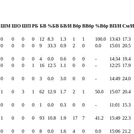
ШМ
ШО
ШП
РБ
БВ
%БВ
БВ/И
Вбр
ВВбр
%Вбр
ВП/И
См/И
0
0
0
0
12
8.3
1.3
1
1
100.0
13:43
17.3
0
0
0
0
9
33.3
0.9
2
0
0.0
15:01
20.5
0
0
0
0
4
0.0
0.6
0
0
-
14:34
19.4
0
0
0
1
16
12.5
1.1
0
0
-
12:25
17.9
0
0
0
0
3
0.0
3.0
0
0
-
14:49
24.0
1
0
3
1
62
12.9
1.7
2
1
50.0
15:07
20.4
0
0
0
0
1
0.0
0.3
0
0
-
11:01
15.3
1
0
0
0
93
10.8
1.9
17
7
41.2
15:49
22.3
0
0
0
0
8
0.0
1.6
4
0
0.0
15:06
21.2