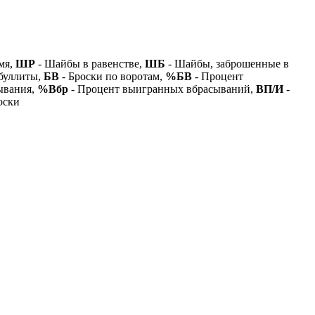
мя,
ШР
- Шайбы в равенстве,
ШБ
- Шайбы, заброшенные в
буллиты,
БВ
- Броски по воротам,
%БВ
- Процент
ывания,
%Вбр
- Процент выигранных вбрасываний,
ВП/И
-
оски