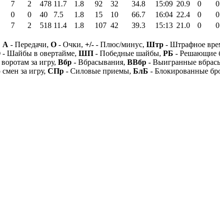
7
2
478
11.7
1.8
92
32
34.8
15:09
20.9
0
0
0
0
40
7.5
1.8
15
10
66.7
16:04
22.4
0
0
7
2
518
11.4
1.8
107
42
39.3
15:13
21.0
0
0
,
А
- Передачи,
О
- Очки,
+/-
- Плюс/минус,
Штр
- Штрафное вре
О
- Шайбы в овертайме,
ШП
- Победные шайбы,
РБ
- Решающие 
 воротам за игру,
Вбр
- Вбрасывания,
ВВбр
- Выигранные вбрас
 смен за игру,
СПр
- Силовые приемы,
БлБ
- Блокированные бр