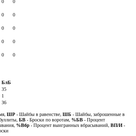
0
0
0
0
0
0
0
0
0
0
р
БлБ
35
1
36
мя,
ШР
- Шайбы в равенстве,
ШБ
- Шайбы, заброшенные в
буллиты,
БВ
- Броски по воротам,
%БВ
- Процент
ывания,
%Вбр
- Процент выигранных вбрасываний,
ВП/И
-
оски