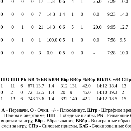
0
0
0
0
17
11.8
0.6
4
1
25.0
7:29
10.0
0
0
0
0
7
14.3
1.4
1
0
0.0
9:23
14.0
0
0
1
0
21
14.3
0.6
5
1
20.0
9:05
12.7
0
0
1
0
1
100.0
0.5
1
0
0.0
7:58
9.5
0
0
0
0
3
0.0
0.5
0
0
-
7:28
10.0
ШО
ШП
РБ
БВ
%БВ
БВ/И
Вбр
ВВбр
%Вбр
ВП/И
См/И
СП
1
11
6
671
13.7
1.4
312
131
42.0
14:12
18.4
13
0
2
0
72
12.5
1.4
20
9
45.0
14:10
19.3
2
1
13
6
743
13.6
1.4
332
140
42.2
14:12
18.5
15
,
А
- Передачи,
О
- Очки,
+/-
- Плюс/минус,
Штр
- Штрафное вре
О
- Шайбы в овертайме,
ШП
- Победные шайбы,
РБ
- Решающие 
 воротам за игру,
Вбр
- Вбрасывания,
ВВбр
- Выигранные вбрас
 смен за игру,
СПр
- Силовые приемы,
БлБ
- Блокированные бр