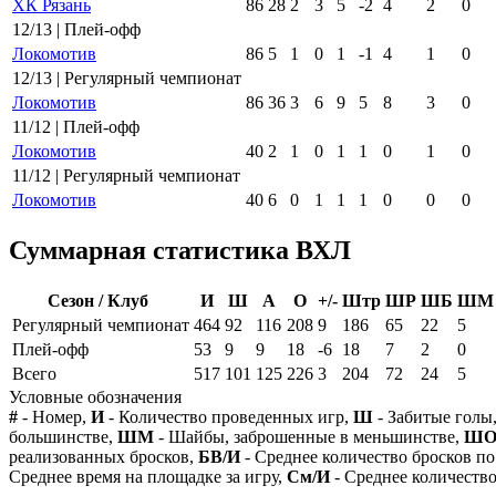
ХК Рязань
86
28
2
3
5
-2
4
2
0
12/13 | Плей-офф
Локомотив
86
5
1
0
1
-1
4
1
0
12/13 | Регулярный чемпионат
Локомотив
86
36
3
6
9
5
8
3
0
11/12 | Плей-офф
Локомотив
40
2
1
0
1
1
0
1
0
11/12 | Регулярный чемпионат
Локомотив
40
6
0
1
1
1
0
0
0
Суммарная статистика ВХЛ
Сезон / Клуб
И
Ш
А
О
+/-
Штр
ШР
ШБ
ШМ
Регулярный чемпионат
464
92
116
208
9
186
65
22
5
Плей-офф
53
9
9
18
-6
18
7
2
0
Всего
517
101
125
226
3
204
72
24
5
Условные обозначения
#
- Номер,
И
- Количество проведенных игр,
Ш
- Забитые голы
большинстве,
ШМ
- Шайбы, заброшенные в меньшинстве,
Ш
реализованных бросков,
БВ/И
- Среднее количество бросков по
Среднее время на площадке за игру,
См/И
- Среднее количество