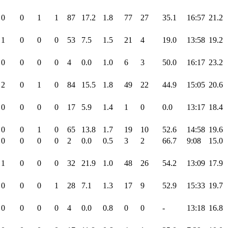
0
0
1
1
87
17.2
1.8
77
27
35.1
16:57
21.2
1
0
0
0
53
7.5
1.5
21
4
19.0
13:58
19.2
0
0
0
0
4
0.0
1.0
6
3
50.0
16:17
23.2
2
0
1
0
84
15.5
1.8
49
22
44.9
15:05
20.6
0
0
0
0
17
5.9
1.4
1
0
0.0
13:17
18.4
0
0
1
0
65
13.8
1.7
19
10
52.6
14:58
19.6
0
0
0
0
2
0.0
0.5
3
2
66.7
9:08
15.0
1
0
0
0
32
21.9
1.0
48
26
54.2
13:09
17.9
0
0
0
1
28
7.1
1.3
17
9
52.9
15:33
19.7
0
0
0
0
4
0.0
0.8
0
0
-
13:18
16.8