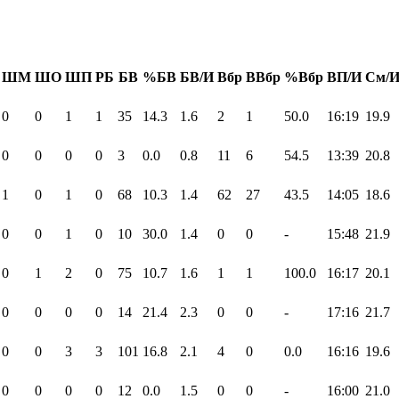
ШМ
ШО
ШП
РБ
БВ
%БВ
БВ/И
Вбр
ВВбр
%Вбр
ВП/И
См/
0
0
1
1
35
14.3
1.6
2
1
50.0
16:19
19.9
0
0
0
0
3
0.0
0.8
11
6
54.5
13:39
20.8
1
0
1
0
68
10.3
1.4
62
27
43.5
14:05
18.6
0
0
1
0
10
30.0
1.4
0
0
-
15:48
21.9
0
1
2
0
75
10.7
1.6
1
1
100.0
16:17
20.1
0
0
0
0
14
21.4
2.3
0
0
-
17:16
21.7
0
0
3
3
101
16.8
2.1
4
0
0.0
16:16
19.6
0
0
0
0
12
0.0
1.5
0
0
-
16:00
21.0