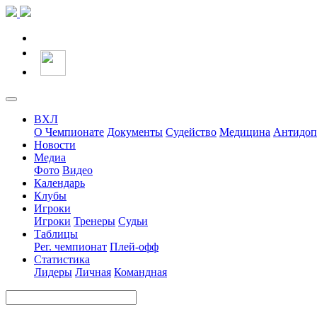
ВХЛ
О Чемпионате
Документы
Судейство
Медицина
Антидоп
Новости
Медиа
Фото
Видео
Календарь
Клубы
Игроки
Игроки
Тренеры
Судьи
Таблицы
Рег. чемпионат
Плей-офф
Статистика
Лидеры
Личная
Командная