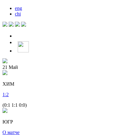
eng
chi
21
Май
ХИМ
1
:
2
(0:1 1:1 0:0)
ЮГР
О матче