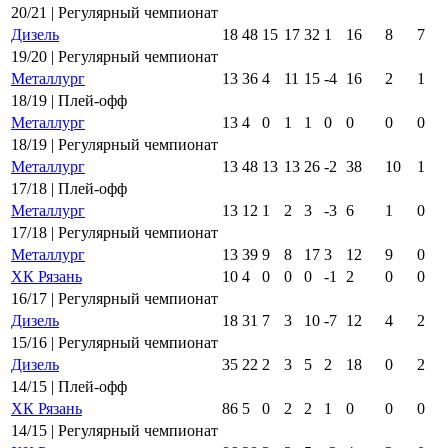
20/21 | Регулярный чемпионат
Дизель
18
48
15
17
32
1
16
8
7
19/20 | Регулярный чемпионат
Металлург
13
36
4
11
15
-4
16
2
1
18/19 | Плей-офф
Металлург
13
4
0
1
1
0
0
0
0
18/19 | Регулярный чемпионат
Металлург
13
48
13
13
26
-2
38
10
1
17/18 | Плей-офф
Металлург
13
12
1
2
3
-3
6
1
0
17/18 | Регулярный чемпионат
Металлург
13
39
9
8
17
3
12
9
0
ХК Рязань
10
4
0
0
0
-1
2
0
0
16/17 | Регулярный чемпионат
Дизель
18
31
7
3
10
-7
12
4
2
15/16 | Регулярный чемпионат
Дизель
35
22
2
3
5
2
18
0
2
14/15 | Плей-офф
ХК Рязань
86
5
0
2
2
1
0
0
0
14/15 | Регулярный чемпионат