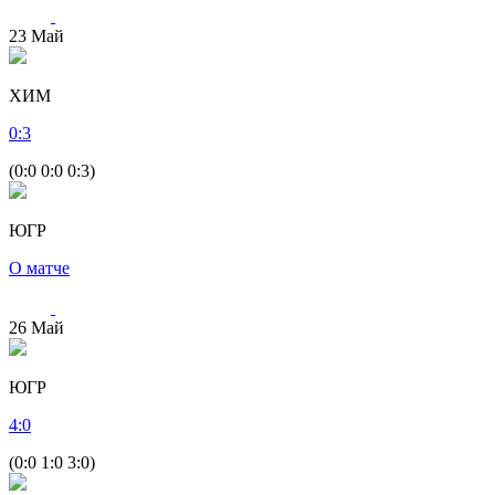
23
Май
ХИМ
0
:
3
(0:0 0:0 0:3)
ЮГР
О матче
26
Май
ЮГР
4
:
0
(0:0 1:0 3:0)