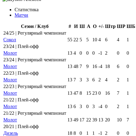
Статистика
Матчи
Сезон / Клуб
#
И
Ш
А
О
+/-
Штр
ШР
ШБ
24/25 | Регулярный чемпионат
Сокол
55
22
5
5
10
4
6
4
1
23/24 | Плей-офф
Молот
13
4
0
0
0
-1
2
0
0
23/24 | Регулярный чемпионат
Молот
13
48
7
9
16
-4
18
6
0
22/23 | Плей-офф
Молот
13
7
3
3
6
2
4
2
1
22/23 | Регулярный чемпионат
Молот
13
47
8
15
23
0
16
7
1
21/22 | Плей-офф
Молот
13
6
3
0
3
-4
0
2
1
21/22 | Регулярный чемпионат
Молот
13
49
17
22
39
13
20
10
7
20/21 | Плей-офф
Дизель
18
8
0
1
1
-1
2
0
0