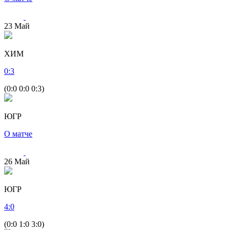
23
Май
ХИМ
0
:
3
(0:0 0:0 0:3)
ЮГР
О матче
26
Май
ЮГР
4
:
0
(0:0 1:0 3:0)