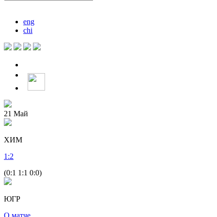
eng
chi
21
Май
ХИМ
1
:
2
(0:1 1:1 0:0)
ЮГР
О матче