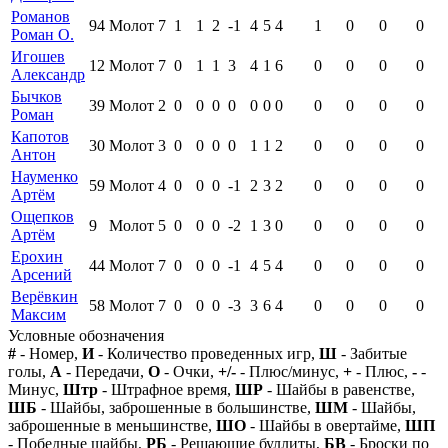
Романов
94
Молот
7
1
1
2
-1
4
5
4
1
0
0
0
Роман О.
Игошев
12
Молот
7
0
1
1
3
4
1
6
0
0
0
0
Александр
Бычков
39
Молот
2
0
0
0
0
0
0
0
0
0
0
0
Роман
Капотов
30
Молот
3
0
0
0
0
1
1
2
0
0
0
0
Антон
Науменко
59
Молот
4
0
0
0
-1
2
3
2
0
0
0
0
Артём
Ощепков
9
Молот
5
0
0
0
-2
1
3
0
0
0
0
0
Артём
Ерохин
44
Молот
7
0
0
0
-1
4
5
4
0
0
0
0
Арсений
Верёвкин
58
Молот
7
0
0
0
-3
3
6
4
0
0
0
0
Максим
Условные обозначения
#
- Номер,
И
- Количество проведенных игр,
Ш
- Забитые
голы,
А
- Передачи,
О
- Очки,
+/-
- Плюс/минус,
+
- Плюс,
-
-
Минус,
Штр
- Штрафное время,
ШР
- Шайбы в равенстве,
ШБ
- Шайбы, заброшенные в большинстве,
ШМ
- Шайбы,
заброшенные в меньшинстве,
ШО
- Шайбы в овертайме,
ШП
- Победные шайбы,
РБ
- Решающие буллиты,
БВ
- Броски по