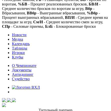
воротам,
%БВ
- Процент реализованных бросков,
БВ/И
-
Среднее количество бросков по воротам за игру,
Вбр
-
Вбрасывания,
ВВбр
- Выигранные вбрасывания,
%Вбр
-
Процент выигранных вбрасываний,
ВП/И
- Среднее время на
площадке за игру,
См/И
- Среднее количество смен за игру,
СПр
- Силовые приемы,
БлБ
- Блокированные броски
Новости
Медиа
Календарь
Таблицы
Игроки
Клубы
О Чемпионате
Документы
Антидопинг
Судейство
Титульный партнер