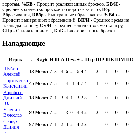
воротам,
%БВ
- Процент реализованных бросков,
БВ/И
-
Среднее количество бросков по воротам за игру,
Вбр
-
Вбрасывания,
ВВбр
- Выигранные вбрасывания,
%Вбр
-
Процент выигранных вбрасываний,
ВП/И
- Среднее время на
площадке за игру,
См/И
- Среднее количество смен за игру,
СПр
- Силовые приемы,
БлБ
- Блокированные броски
Нападающие
Игрок
#
Клуб
И
Ш
А
О
+/-
+
-
Штр
ШР
ШБ
ШМ
Ш
Шубин
13
Молот
7
3
3
6
2
6
4
4
2
1
0
0
Алексей
Пархоменко
45
Молот
7
3
1
4
-3
4
7
4
3
0
0
0
Константин
Воробьёв
Дмитрий
18
Молот
7
1
3
4
1
3
2
8
1
0
0
0
Ю.
Ушенин
89
Молот
7
2
1
3
0
3
3
2
2
0
0
0
Вячеслав
Сероух
97
Молот
7
1
2
3
2
4
2
2
1
0
0
0
Даниил