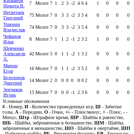
Кирьянов
7
Молот
7
1
2
3
-2
4
6
4
1
0
0
0
Никита В.
Несветаев
75
Молот
7
0
3
3
-2
3
5
4
0
0
0
0
Григорий
Ушенин
74
Молот
7
0
3
3
-2
3
5
4
0
0
0
0
Владислав
Чефанов
8
Молот
7
1
1
2
-1
2
3
2
1
0
0
0
Илья
Шевченко
Александр
42
Молот
5
0
1
1
-2
1
3
2
0
0
0
0
А.
Манин
16
Молот
7
0
1
1
-2
3
5
2
0
0
0
0
Егор
Белохонов
14
Молот
2
0
0
0
0
0
0
2
0
0
0
0
Дмитрий
Зенчиков
15
Молот
7
0
0
0
-1
2
3
6
0
0
0
0
Игорь
Условные обозначения
#
- Номер,
И
- Количество проведенных игр,
Ш
- Забитые
голы,
А
- Передачи,
О
- Очки,
+/-
- Плюс/минус,
+
- Плюс,
-
-
Минус,
Штр
- Штрафное время,
ШР
- Шайбы в равенстве,
ШБ
- Шайбы, заброшенные в большинстве,
ШМ
- Шайбы,
заброшенные в меньшинстве,
ШО
- Шайбы в овертайме,
ШП
- Победные шайбы,
РБ
- Решающие буллиты,
БВ
- Броски по