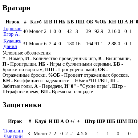
Вратари
Игрок
#
Клуб
И
В
П
ИБ
БВ
ПШ
ОБ
%ОБ
КН
Ш
А
И"
Горшков
40
Молот
2
1
0
0
42
3
39
92.9
2.16
0
0
1
Егор А.
Кудашев
31
Молот
6
2
4
0
180
16
164
91.1
2.88
0
0
1
Данил
Условные обозначения
#
- Номер,
И
- Количество проведенных игр,
В
- Выигрыши,
П
- Проигрыши,
ИБ
- Игры с буллитными сериями,
БВ
-
Броски по воротам,
ПШ
- Пропущено шайб,
ОБ
-
Отраженные броски,
%ОБ
- Процент отраженных бросков,
КН
- Коэффициент надежности = 60мин*ПШ/ВП,
Ш
-
Забитые голы,
А
- Передачи,
И"0"
- "Сухие игры",
Штр
-
Штрафное время,
ВП
- Время на площадке
Защитники
Игрок
#
Клуб
И
Ш
А
О
+/-
+
-
Штр
ШР
ШБ
ШМ
ШО
Тювилин
3
Молот
7
2
0
2
-1
4
5
6
1
1
0
0
Дмитрий