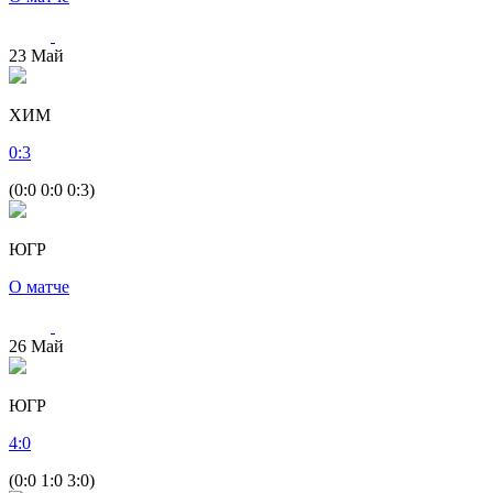
23
Май
ХИМ
0
:
3
(0:0 0:0 0:3)
ЮГР
О матче
26
Май
ЮГР
4
:
0
(0:0 1:0 3:0)