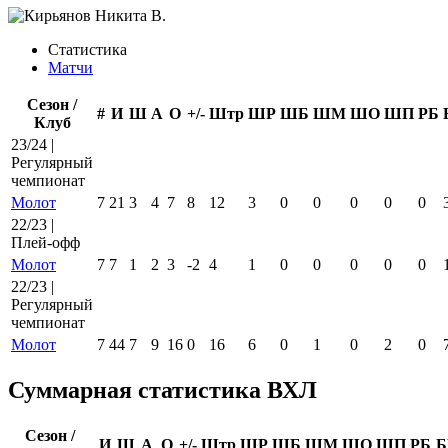
Статистика
Матчи
Сезон /
#
И
Ш
А
О
+/-
Штр
ШР
ШБ
ШМ
ШО
ШП
РБ
Клуб
23/24 |
Регулярный
чемпионат
Молот
7
21
3
4
7
8
12
3
0
0
0
0
0
22/23 |
Плей-офф
Молот
7
7
1
2
3
-2
4
1
0
0
0
0
0
22/23 |
Регулярный
чемпионат
Молот
7
44
7
9
16
0
16
6
0
1
0
2
0
Суммарная статистика ВХЛ
Сезон /
И
Ш
А
О
+/-
Штр
ШР
ШБ
ШМ
ШО
ШП
РБ
Б