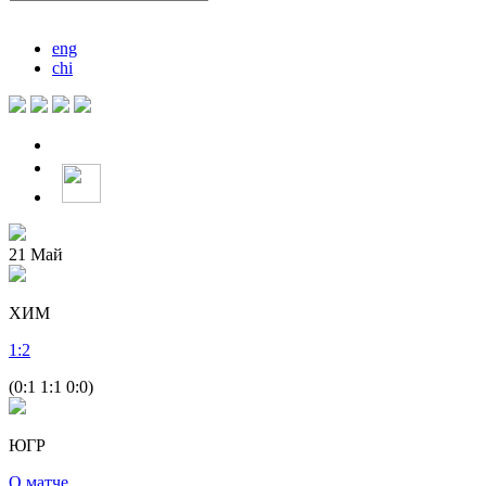
eng
chi
21
Май
ХИМ
1
:
2
(0:1 1:1 0:0)
ЮГР
О матче