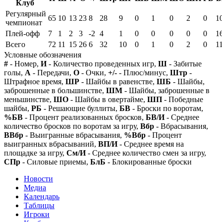
Клуб
Регулярный
65
10
13
23
8
28
9
0
1
0
2
0
1
чемпионат
Плей-офф
7
1
2
3
-2
4
1
0
0
0
0
0
1
Всего
72
11
15
26
6
32
10
0
1
0
2
0
1
Условные обозначения
#
- Номер,
И
- Количество проведенных игр,
Ш
- Забитые
голы,
А
- Передачи,
О
- Очки,
+/-
- Плюс/минус,
Штр
-
Штрафное время,
ШР
- Шайбы в равенстве,
ШБ
- Шайбы,
заброшенные в большинстве,
ШМ
- Шайбы, заброшенные в
меньшинстве,
ШО
- Шайбы в овертайме,
ШП
- Победные
шайбы,
РБ
- Решающие буллиты,
БВ
- Броски по воротам,
%БВ
- Процент реализованных бросков,
БВ/И
- Среднее
количество бросков по воротам за игру,
Вбр
- Вбрасывания,
ВВбр
- Выигранные вбрасывания,
%Вбр
- Процент
выигранных вбрасываний,
ВП/И
- Среднее время на
площадке за игру,
См/И
- Среднее количество смен за игру,
СПр
- Силовые приемы,
БлБ
- Блокированные броски
Новости
Медиа
Календарь
Таблицы
Игроки