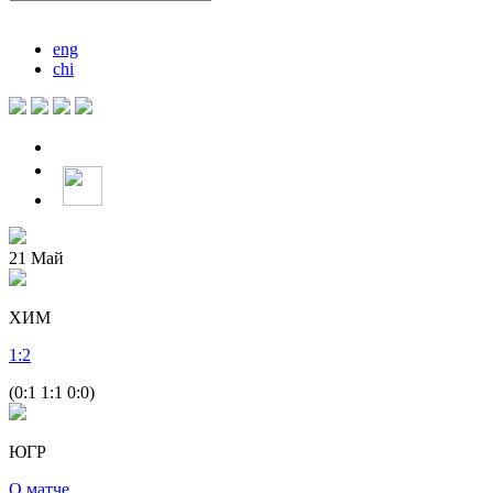
eng
chi
21
Май
ХИМ
1
:
2
(0:1 1:1 0:0)
ЮГР
О матче