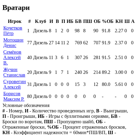
Вратари
Игрок
#
Клуб
И
В
П
ИБ
БВ
ПШ
ОБ
%ОБ
КН
Ш
А
Кочетков
1
Дизель
8
1
2
0
98
8
90
91.8
2.27
0
0
Пётр
Мотошин
77
Дизель
27
14
11
2
769
62
707
91.9
2.37
0
0
Денис
Семёнов
Алексей
40
Дизель
11
3
6
1
307
26
281
91.5
2.51
0
0
В.
Жучин
20
Дизель
9
1
7
1
240
26
214
89.2
3.00
0
0
Станислав
Суровегин
31
Дизель
1
0
0
0
15
3
12
80.0
5.61
0
0
Алексей
Борисов
80
Дизель
0
0
0
0
0
0
0
-
-
0
0
Максим Р.
Условные обозначения
#
- Номер,
И
- Количество проведенных игр,
В
- Выигрыши,
П
- Проигрыши,
ИБ
- Игры с буллитными сериями,
БВ
-
Броски по воротам,
ПШ
- Пропущено шайб,
ОБ
-
Отраженные броски,
%ОБ
- Процент отраженных бросков,
КН
- Коэффициент надежности = 60мин*ПШ/ВП,
Ш
-