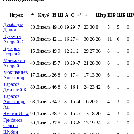
Игрок
#
Клуб
И
Ш
А
О
+/-
+
-
Штр
ШР
ШБ
Ш
Думбадзе
88
Дизель
49
10
19
29
-7
23
30
8
5
5
0
Давид
Кузьмин
58
Дизель
42
11
16
27
4
30
26
28
11
0
0
Андрей Э.
Бусаров
15
Дизель
49
9
12
21
2
29
27
36
8
1
0
Георгий
Мнихович
49
Дизель
45
7
13
20
-7
21
28
30
6
1
0
Андрей
Мокшанцев
17
Дизель
26
8
9
17
4
17
13
30
6
1
1
Александр
Тарасов
89
Дизель
46
8
8
16
1
24
23
42
6
1
1
Дмитрий К.
Тарасов
Александр
63
Дизель
34
7
8
15
-4
16
20
6
4
3
0
Ан.
Ямкин Илья
90
Дизель
38
7
8
15
-5
13
18
20
4
3
0
Грибанов
30
Дизель
37
5
8
13
-6
13
19
34
4
1
0
Сергей
Шубин