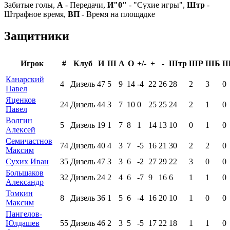
Забитые голы,
А
- Передачи,
И"0"
- "Сухие игры",
Штр
-
Штрафное время,
ВП
- Время на площадке
Защитники
Игрок
#
Клуб
И
Ш
А
О
+/-
+
-
Штр
ШР
ШБ
Канарский
4
Дизель
47
5
9
14
-4
22
26
28
2
3
0
Павел
Яценков
24
Дизель
44
3
7
10
0
25
25
24
2
1
0
Павел
Волгин
5
Дизель
19
1
7
8
1
14
13
10
0
1
0
Алексей
Семичастнов
74
Дизель
40
4
3
7
-5
16
21
30
2
2
0
Максим
Сухих Иван
35
Дизель
47
3
3
6
-2
27
29
22
3
0
0
Большаков
32
Дизель
24
2
4
6
-7
9
16
6
1
1
0
Александр
Томкин
8
Дизель
36
1
5
6
-4
16
20
10
1
0
0
Максим
Пангелов-
Юлдашев
55
Дизель
46
2
3
5
-5
17
22
18
1
1
0