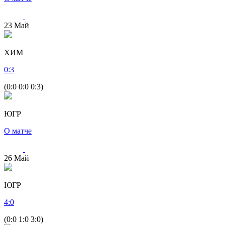
23
Май
ХИМ
0
:
3
(0:0 0:0 0:3)
ЮГР
О матче
26
Май
ЮГР
4
:
0
(0:0 1:0 3:0)