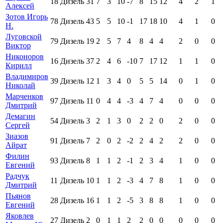
18
Дизель
31
7
3
10
-7
8
15
12
4
2
1
Алексей
Зотов Игорь
78
Дизель
43
5
5
10
-1
17
18
10
4
1
0
Н.
Луговской
79
Дизель
19
2
5
7
4
8
4
4
2
0
0
Виктор
Никоноров
16
Дизель
37
2
4
6
-10
7
17
12
1
1
0
Кирилл
Владимиров
39
Дизель
12
1
3
4
0
5
5
14
0
1
0
Николай
Марченков
97
Дизель
11
0
4
4
-3
4
7
4
0
0
0
Дмитрий
Демагин
54
Дизель
3
2
1
3
0
2
2
0
2
0
0
Сергей
Зиазов
91
Дизель
7
2
0
2
-2
2
4
2
2
0
0
Айрат
Филин
93
Дизель
8
1
1
2
-1
2
3
4
1
0
0
Евгений
Радчук
11
Дизель
10
1
1
2
-3
4
7
8
1
0
0
Дмитрий
Пьянов
28
Дизель
16
1
1
2
-5
3
8
8
1
0
0
Евгений
Яковлев
27
Дизель
2
0
1
1
2
2
0
0
0
0
0