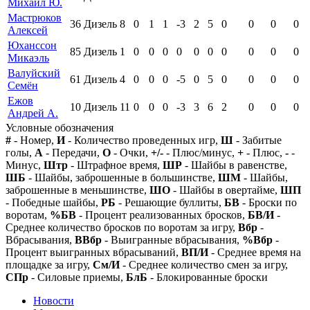
Михаил Ю.
Мастрюков
36
Дизель
8
0
1
1
-3
2
5
0
0
0
0
Алексей
Юханссон
85
Дизель
1
0
0
0
0
0
0
0
0
0
0
Микаэль
Валуйский
61
Дизель
4
0
0
0
-5
0
5
0
0
0
0
Семён
Ежов
10
Дизель
11
0
0
0
-3
3
6
2
0
0
0
Андрей А.
Условные обозначения
#
- Номер,
И
- Количество проведенных игр,
Ш
- Забитые
голы,
А
- Передачи,
О
- Очки,
+/-
- Плюс/минус,
+
- Плюс,
-
-
Минус,
Штр
- Штрафное время,
ШР
- Шайбы в равенстве,
ШБ
- Шайбы, заброшенные в большинстве,
ШМ
- Шайбы,
заброшенные в меньшинстве,
ШО
- Шайбы в овертайме,
ШП
- Победные шайбы,
РБ
- Решающие буллиты,
БВ
- Броски по
воротам,
%БВ
- Процент реализованных бросков,
БВ/И
-
Среднее количество бросков по воротам за игру,
Вбр
-
Вбрасывания,
ВВбр
- Выигранные вбрасывания,
%Вбр
-
Процент выигранных вбрасываний,
ВП/И
- Среднее время на
площадке за игру,
См/И
- Среднее количество смен за игру,
СПр
- Силовые приемы,
БлБ
- Блокированные броски
Новости