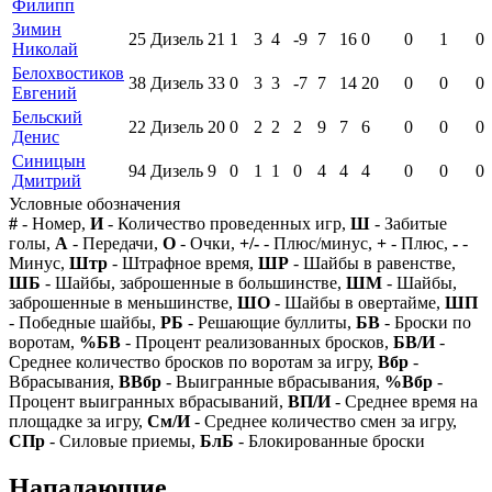
Филипп
Зимин
25
Дизель
21
1
3
4
-9
7
16
0
0
1
0
Николай
Белохвостиков
38
Дизель
33
0
3
3
-7
7
14
20
0
0
0
Евгений
Бельский
22
Дизель
20
0
2
2
2
9
7
6
0
0
0
Денис
Синицын
94
Дизель
9
0
1
1
0
4
4
4
0
0
0
Дмитрий
Условные обозначения
#
- Номер,
И
- Количество проведенных игр,
Ш
- Забитые
голы,
А
- Передачи,
О
- Очки,
+/-
- Плюс/минус,
+
- Плюс,
-
-
Минус,
Штр
- Штрафное время,
ШР
- Шайбы в равенстве,
ШБ
- Шайбы, заброшенные в большинстве,
ШМ
- Шайбы,
заброшенные в меньшинстве,
ШО
- Шайбы в овертайме,
ШП
- Победные шайбы,
РБ
- Решающие буллиты,
БВ
- Броски по
воротам,
%БВ
- Процент реализованных бросков,
БВ/И
-
Среднее количество бросков по воротам за игру,
Вбр
-
Вбрасывания,
ВВбр
- Выигранные вбрасывания,
%Вбр
-
Процент выигранных вбрасываний,
ВП/И
- Среднее время на
площадке за игру,
См/И
- Среднее количество смен за игру,
СПр
- Силовые приемы,
БлБ
- Блокированные броски
Нападающие