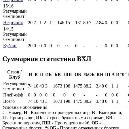
15/16 |
Регулярный
чемпионат
Нефтяник
20
7
1
2
1
146
15
131
89.7
2.84
0
0
0
14/15 |
Регулярный
чемпионат
Кубань
20
0
0
0
0
0
0
0
-
-
0
0
0
Суммарная статистика ВХЛ
Сезон /
И
В
П
ИБ
БВ
ПШ
ОБ
%ОБ
КН
Ш
А
И"0"
Клуб
Регулярный
74
10
43
3
1673
198
1475
88.2
3.48
0
1
1
чемпионат
Плей-офф
0
0
0
0
0
0
0
-
-
0
0
0
Всего
74
10
43
3
1673
198
1475
88.2
3.48
0
1
1
Условные обозначения
#
- Номер,
И
- Количество проведенных игр,
В
- Выигрыши,
П
- Проигрыши,
ИБ
- Игры с буллитными сериями,
БВ
-
Броски по воротам,
ПШ
- Пропущено шайб,
ОБ
-
Отраженные броски,
%ОБ
- Процент отраженных бросков,