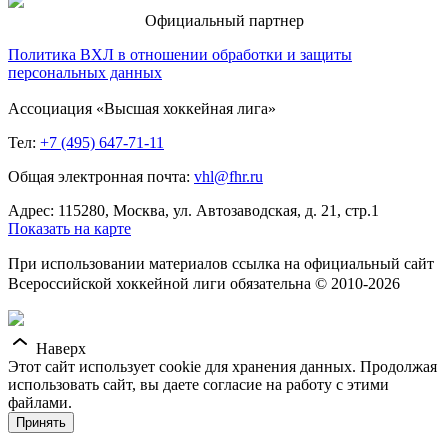
Официальный партнер
Политика ВХЛ в отношении обработки и защиты
персональных данных
Ассоциация «Высшая хоккейная лига»
Тел:
+7 (495) 647-71-11
Общая электронная почта:
vhl@fhr.ru
Адрес: 115280, Москва, ул. Автозаводская, д. 21, стр.1
Показать на карте
При использовании материалов ссылка на официальный сайт
Всероссийской хоккейной лиги обязательна © 2010-2026
Наверх
Этот сайт использует cookie для хранения данных. Продолжая
использовать сайт, вы даете согласие на работу с этими
файлами.
Принять