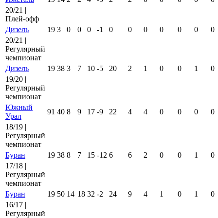
20/21 |
Плей-офф
Дизель
19
3
0
0
0
-1
0
0
0
0
0
0
0
20/21 |
Регулярный
чемпионат
Дизель
19
38
3
7
10
-5
20
2
1
0
0
1
0
19/20 |
Регулярный
чемпионат
Южный
91
40
8
9
17
-9
22
4
4
0
0
0
0
Урал
18/19 |
Регулярный
чемпионат
Буран
19
38
8
7
15
-12
6
6
2
0
0
1
0
17/18 |
Регулярный
чемпионат
Буран
19
50
14
18
32
-2
24
9
4
1
0
1
0
16/17 |
Регулярный