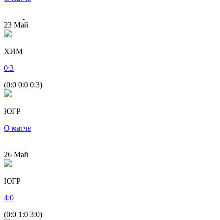
23
Май
ХИМ
0
:
3
(0:0 0:0 0:3)
ЮГР
О матче
26
Май
ЮГР
4
:
0
(0:0 1:0 3:0)