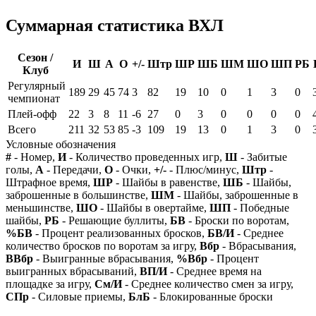
Суммарная статистика ВХЛ
Сезон /
И
Ш
А
О
+/-
Штр
ШР
ШБ
ШМ
ШО
ШП
РБ
Клуб
Регулярный
189
29
45
74
3
82
19
10
0
1
3
0
чемпионат
Плей-офф
22
3
8
11
-6
27
0
3
0
0
0
0
Всего
211
32
53
85
-3
109
19
13
0
1
3
0
Условные обозначения
#
- Номер,
И
- Количество проведенных игр,
Ш
- Забитые
голы,
А
- Передачи,
О
- Очки,
+/-
- Плюс/минус,
Штр
-
Штрафное время,
ШР
- Шайбы в равенстве,
ШБ
- Шайбы,
заброшенные в большинстве,
ШМ
- Шайбы, заброшенные в
меньшинстве,
ШО
- Шайбы в овертайме,
ШП
- Победные
шайбы,
РБ
- Решающие буллиты,
БВ
- Броски по воротам,
%БВ
- Процент реализованных бросков,
БВ/И
- Среднее
количество бросков по воротам за игру,
Вбр
- Вбрасывания,
ВВбр
- Выигранные вбрасывания,
%Вбр
- Процент
выигранных вбрасываний,
ВП/И
- Среднее время на
площадке за игру,
См/И
- Среднее количество смен за игру,
СПр
- Силовые приемы,
БлБ
- Блокированные броски