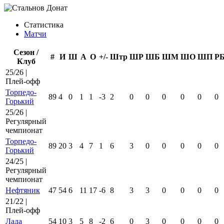
Статистика
Матчи
Сезон /
#
И
Ш
А
О
+/-
Штр
ШР
ШБ
ШМ
ШО
ШП
Р
Клуб
25/26 |
Плей-офф
Торпедо-
89
4
0
1
1
-3
2
0
0
0
0
0
0
Горький
25/26 |
Регулярный
чемпионат
Торпедо-
89
20
3
4
7
1
6
3
0
0
0
0
0
Горький
24/25 |
Регулярный
чемпионат
Нефтяник
47
54
6
11
17
-6
8
3
3
0
0
0
0
21/22 |
Плей-офф
Лада
54
10
3
5
8
-2
6
0
3
0
0
0
0