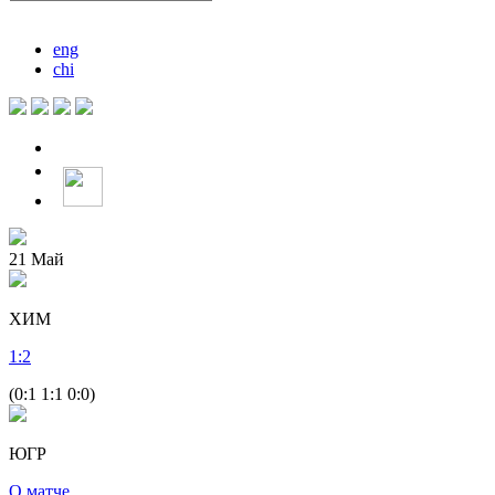
eng
chi
21
Май
ХИМ
1
:
2
(0:1 1:1 0:0)
ЮГР
О матче