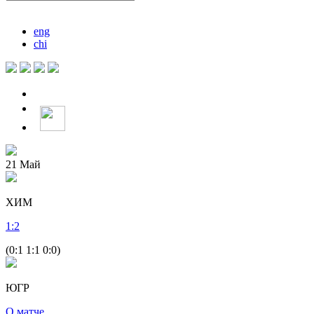
eng
chi
21
Май
ХИМ
1
:
2
(0:1 1:1 0:0)
ЮГР
О матче