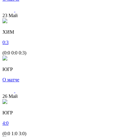
23
Май
ХИМ
0
:
3
(0:0 0:0 0:3)
ЮГР
О матче
26
Май
ЮГР
4
:
0
(0:0 1:0 3:0)