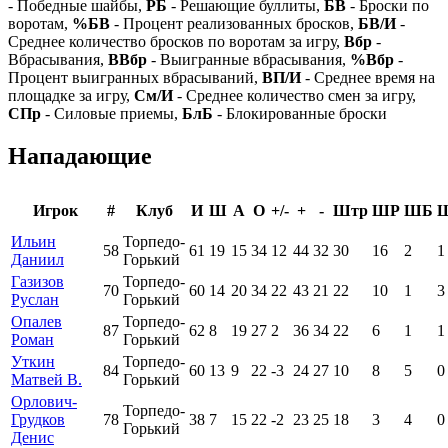
- Победные шайбы,
РБ
- Решающие буллиты,
БВ
- Броски по
воротам,
%БВ
- Процент реализованных бросков,
БВ/И
-
Среднее количество бросков по воротам за игру,
Вбр
-
Вбрасывания,
ВВбр
- Выигранные вбрасывания,
%Вбр
-
Процент выигранных вбрасываний,
ВП/И
- Среднее время на
площадке за игру,
См/И
- Среднее количество смен за игру,
СПр
- Силовые приемы,
БлБ
- Блокированные броски
Нападающие
Игрок
#
Клуб
И
Ш
А
О
+/-
+
-
Штр
ШР
ШБ
Ильин
Торпедо-
58
61
19
15
34
12
44
32
30
16
2
1
Даниил
Горький
Газизов
Торпедо-
70
60
14
20
34
22
43
21
22
10
1
3
Руслан
Горький
Опалев
Торпедо-
87
62
8
19
27
2
36
34
22
6
1
1
Роман
Горький
Уткин
Торпедо-
84
60
13
9
22
-3
24
27
10
8
5
0
Матвей В.
Горький
Орлович-
Торпедо-
Грудков
78
38
7
15
22
-2
23
25
18
3
4
0
Горький
Денис