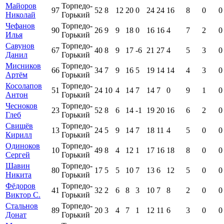
Майоров
Торпедо-
97
52
8
12
20
0
24
24
16
8
0
0
Николай
Горький
Чефанов
Торпедо-
90
26
9
9
18
0
16
16
4
7
2
0
Илья
Горький
Савунов
Торпедо-
67
40
8
9
17
-6
21
27
4
5
3
0
Данил
Горький
Мисников
Торпедо-
66
34
7
9
16
5
19
14
14
4
3
0
Артём
Горький
Косолапов
Торпедо-
51
24
10
4
14
7
14
7
0
9
1
0
Антон
Горький
Чесноков
Торпедо-
23
52
8
6
14
-1
19
20
16
6
2
0
Глеб
Горький
Свищёв
Торпедо-
13
24
5
9
14
7
18
11
4
5
0
0
Кирилл
Горький
Одиноков
Торпедо-
10
49
8
4
12
1
17
16
18
8
0
0
Сергей
Горький
Шавин
Торпедо-
80
17
5
5
10
7
13
6
12
5
0
0
Никита
Горький
Фёдоров
Торпедо-
41
32
2
6
8
3
10
7
8
2
0
0
Виктор С.
Горький
Стальнов
Торпедо-
89
20
3
4
7
1
12
11
6
3
0
0
Донат
Горький