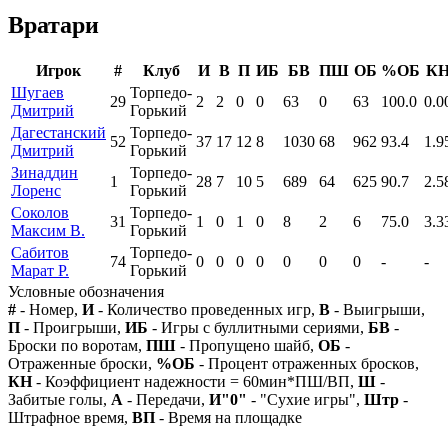
Вратари
Игрок
#
Клуб
И
В
П
ИБ
БВ
ПШ
ОБ
%ОБ
К
Шугаев
Торпедо-
29
2
2
0
0
63
0
63
100.0
0.0
Дмитрий
Горький
Дагестанский
Торпедо-
52
37
17
12
8
1030
68
962
93.4
1.9
Дмитрий
Горький
Зинаддин
Торпедо-
1
28
7
10
5
689
64
625
90.7
2.5
Лоренс
Горький
Соколов
Торпедо-
31
1
0
1
0
8
2
6
75.0
3.3
Максим В.
Горький
Сабитов
Торпедо-
74
0
0
0
0
0
0
0
-
-
Марат Р.
Горький
Условные обозначения
#
- Номер,
И
- Количество проведенных игр,
В
- Выигрыши,
П
- Проигрыши,
ИБ
- Игры с буллитными сериями,
БВ
-
Броски по воротам,
ПШ
- Пропущено шайб,
ОБ
-
Отраженные броски,
%ОБ
- Процент отраженных бросков,
КН
- Коэффициент надежности = 60мин*ПШ/ВП,
Ш
-
Забитые голы,
А
- Передачи,
И"0"
- "Сухие игры",
Штр
-
Штрафное время,
ВП
- Время на площадке