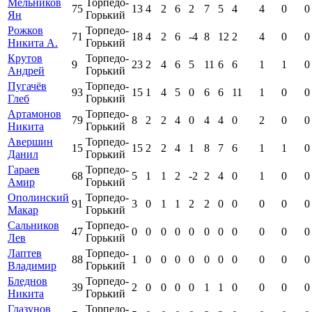
Мельников
Торпедо-
75
13
4
2
6
2
7
5
4
4
0
0
Ян
Горький
Рожков
Торпедо-
71
18
4
2
6
-4
8
12
2
4
0
0
Никита А.
Горький
Крутов
Торпедо-
9
23
2
4
6
5
11
6
6
1
1
0
Андрей
Горький
Пугачёв
Торпедо-
93
15
1
4
5
0
6
6
11
1
0
0
Глеб
Горький
Артамонов
Торпедо-
79
8
2
2
4
0
4
4
0
2
0
0
Никита
Горький
Авершин
Торпедо-
15
15
2
2
4
1
8
7
6
1
1
0
Данил
Горький
Гараев
Торпедо-
68
5
1
1
2
-2
2
4
0
1
0
0
Амир
Горький
Ополинский
Торпедо-
91
3
0
1
1
2
2
0
0
0
0
0
Макар
Горький
Сальников
Торпедо-
47
0
0
0
0
0
0
0
0
0
0
0
Лев
Горький
Лаптев
Торпедо-
88
1
0
0
0
0
0
0
0
0
0
0
Владимир
Горький
Бледнов
Торпедо-
39
2
0
0
0
0
1
1
0
0
0
0
Никита
Горький
Глазунов
Торпедо-