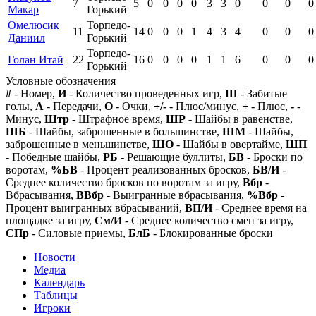
7
5
0
0
0
0
3
3
0
0
0
0
Макар
Горький
Омелюсик
Торпедо-
11
14
0
0
0
1
4
3
4
0
0
0
Даниил
Горький
Торпедо-
Голан Итай
22
16
0
0
0
0
1
1
6
0
0
0
Горький
Условные обозначения
#
- Номер,
И
- Количество проведенных игр,
Ш
- Забитые
голы,
А
- Передачи,
О
- Очки,
+/-
- Плюс/минус,
+
- Плюс,
-
-
Минус,
Штр
- Штрафное время,
ШР
- Шайбы в равенстве,
ШБ
- Шайбы, заброшенные в большинстве,
ШМ
- Шайбы,
заброшенные в меньшинстве,
ШО
- Шайбы в овертайме,
ШП
- Победные шайбы,
РБ
- Решающие буллиты,
БВ
- Броски по
воротам,
%БВ
- Процент реализованных бросков,
БВ/И
-
Среднее количество бросков по воротам за игру,
Вбр
-
Вбрасывания,
ВВбр
- Выигранные вбрасывания,
%Вбр
-
Процент выигранных вбрасываний,
ВП/И
- Среднее время на
площадке за игру,
См/И
- Среднее количество смен за игру,
СПр
- Силовые приемы,
БлБ
- Блокированные броски
Новости
Медиа
Календарь
Таблицы
Игроки