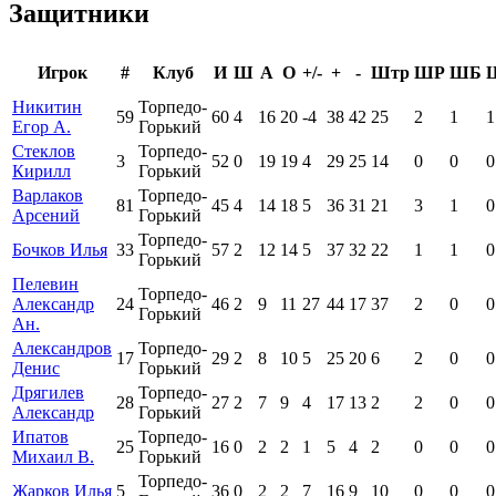
Защитники
Игрок
#
Клуб
И
Ш
А
О
+/-
+
-
Штр
ШР
ШБ
Никитин
Торпедо-
59
60
4
16
20
-4
38
42
25
2
1
1
Егор А.
Горький
Стеклов
Торпедо-
3
52
0
19
19
4
29
25
14
0
0
0
Кирилл
Горький
Варлаков
Торпедо-
81
45
4
14
18
5
36
31
21
3
1
0
Арсений
Горький
Торпедо-
Бочков Илья
33
57
2
12
14
5
37
32
22
1
1
0
Горький
Пелевин
Торпедо-
Александр
24
46
2
9
11
27
44
17
37
2
0
0
Горький
Ан.
Александров
Торпедо-
17
29
2
8
10
5
25
20
6
2
0
0
Денис
Горький
Дрягилев
Торпедо-
28
27
2
7
9
4
17
13
2
2
0
0
Александр
Горький
Ипатов
Торпедо-
25
16
0
2
2
1
5
4
2
0
0
0
Михаил В.
Горький
Торпедо-
Жарков Илья
5
36
0
2
2
7
16
9
10
0
0
0