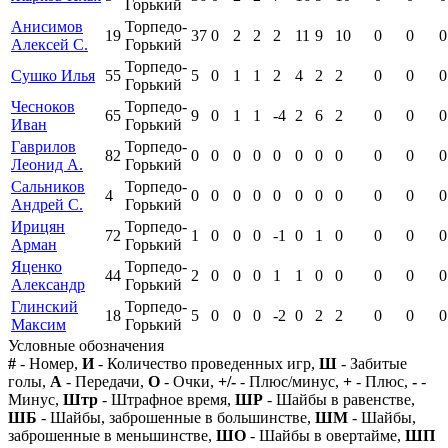
Горький
Анисимов
Торпедо-
19
37
0
2
2
2
11
9
10
0
0
0
Алексей С.
Горький
Торпедо-
Сушко Илья
55
5
0
1
1
2
4
2
2
0
0
0
Горький
Чесноков
Торпедо-
65
9
0
1
1
-4
2
6
2
0
0
0
Иван
Горький
Гаврилов
Торпедо-
82
0
0
0
0
0
0
0
0
0
0
0
Леонид А.
Горький
Сальников
Торпедо-
4
0
0
0
0
0
0
0
0
0
0
0
Андрей С.
Горький
Ирицян
Торпедо-
72
1
0
0
0
-1
0
1
0
0
0
0
Арман
Горький
Яценко
Торпедо-
44
2
0
0
0
1
1
0
0
0
0
0
Александр
Горький
Глинский
Торпедо-
18
5
0
0
0
-2
0
2
2
0
0
0
Максим
Горький
Условные обозначения
#
- Номер,
И
- Количество проведенных игр,
Ш
- Забитые
голы,
А
- Передачи,
О
- Очки,
+/-
- Плюс/минус,
+
- Плюс,
-
-
Минус,
Штр
- Штрафное время,
ШР
- Шайбы в равенстве,
ШБ
- Шайбы, заброшенные в большинстве,
ШМ
- Шайбы,
заброшенные в меньшинстве,
ШО
- Шайбы в овертайме,
ШП