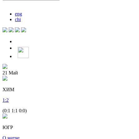
eng
chi
21
Май
ХИМ
1
:
2
(0:1 1:1 0:0)
ЮГР
О матче