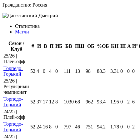
Гражданство:
Россия
Статистика
Матчи
Сезон /
#
И
В
П
ИБ
БВ
ПШ
ОБ
%ОБ
КН
Ш
А
И"
Клуб
25/26 |
Плей-офф
Торпедо-
52
4
0
4
0
111
13
98
88.3
3.31
0
0
0
Горький
25/26 |
Регулярный
чемпионат
Торпедо-
52
37
17
12
8
1030
68
962
93.4
1.95
0
2
6
Горький
24/25 |
Плей-офф
Торпедо-
52
24
16
8
0
797
46
751
94.2
1.78
0
0
2
Горький
24/25 |