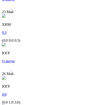
23
Май
ХИМ
0
:
3
(0:0 0:0 0:3)
ЮГР
О матче
26
Май
ЮГР
4
:
0
(0:0 1:0 3:0)