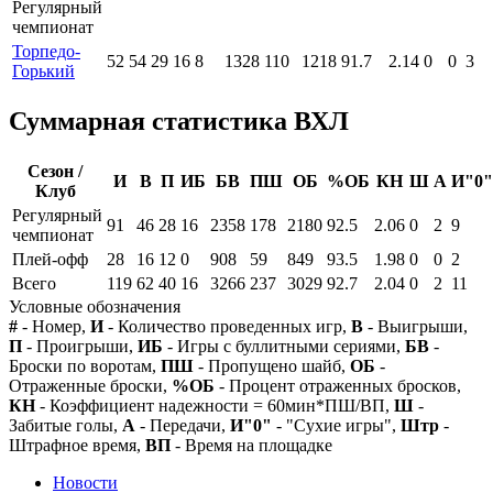
Регулярный
чемпионат
Торпедо-
52
54
29
16
8
1328
110
1218
91.7
2.14
0
0
3
Горький
Суммарная статистика ВХЛ
Сезон /
И
В
П
ИБ
БВ
ПШ
ОБ
%ОБ
КН
Ш
А
И"0"
Клуб
Регулярный
91
46
28
16
2358
178
2180
92.5
2.06
0
2
9
чемпионат
Плей-офф
28
16
12
0
908
59
849
93.5
1.98
0
0
2
Всего
119
62
40
16
3266
237
3029
92.7
2.04
0
2
11
Условные обозначения
#
- Номер,
И
- Количество проведенных игр,
В
- Выигрыши,
П
- Проигрыши,
ИБ
- Игры с буллитными сериями,
БВ
-
Броски по воротам,
ПШ
- Пропущено шайб,
ОБ
-
Отраженные броски,
%ОБ
- Процент отраженных бросков,
КН
- Коэффициент надежности = 60мин*ПШ/ВП,
Ш
-
Забитые голы,
А
- Передачи,
И"0"
- "Сухие игры",
Штр
-
Штрафное время,
ВП
- Время на площадке
Новости