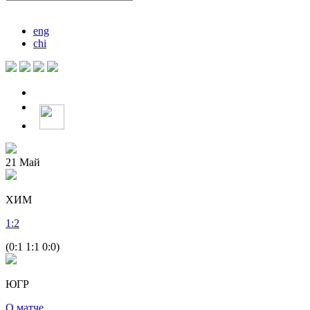
eng
chi
21
Май
ХИМ
1
:
2
(0:1 1:1 0:0)
ЮГР
О матче