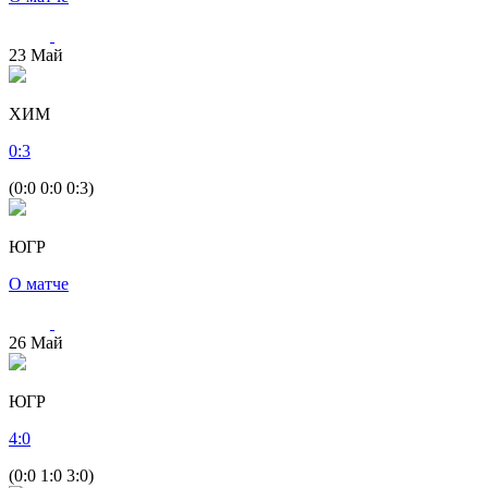
23
Май
ХИМ
0
:
3
(0:0 0:0 0:3)
ЮГР
О матче
26
Май
ЮГР
4
:
0
(0:0 1:0 3:0)