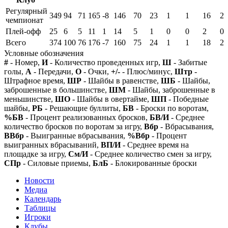
Регулярный
349
94
71
165
-8
146
70
23
1
1
16
2
чемпионат
Плей-офф
25
6
5
11
1
14
5
1
0
0
2
0
Всего
374
100
76
176
-7
160
75
24
1
1
18
2
Условные обозначения
#
- Номер,
И
- Количество проведенных игр,
Ш
- Забитые
голы,
А
- Передачи,
О
- Очки,
+/-
- Плюс/минус,
Штр
-
Штрафное время,
ШР
- Шайбы в равенстве,
ШБ
- Шайбы,
заброшенные в большинстве,
ШМ
- Шайбы, заброшенные в
меньшинстве,
ШО
- Шайбы в овертайме,
ШП
- Победные
шайбы,
РБ
- Решающие буллиты,
БВ
- Броски по воротам,
%БВ
- Процент реализованных бросков,
БВ/И
- Среднее
количество бросков по воротам за игру,
Вбр
- Вбрасывания,
ВВбр
- Выигранные вбрасывания,
%Вбр
- Процент
выигранных вбрасываний,
ВП/И
- Среднее время на
площадке за игру,
См/И
- Среднее количество смен за игру,
СПр
- Силовые приемы,
БлБ
- Блокированные броски
Новости
Медиа
Календарь
Таблицы
Игроки
Клубы