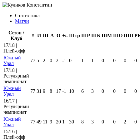
Статистика
Матчи
Сезон /
#
И
Ш
А
О
+/-
Штр
ШР
ШБ
ШМ
ШО
ШП
Р
Клуб
17/18 |
Плей-офф
Южный
77
5
2
0
2
-1
0
1
1
0
0
0
0
Урал
17/18 |
Регулярный
чемпионат
Южный
77
31
9
8
17
-1
10
6
3
0
0
0
0
Урал
16/17 |
Регулярный
чемпионат
Южный
77
49
11
9
20
1
30
8
3
0
0
2
0
Урал
15/16 |
Плей-офф