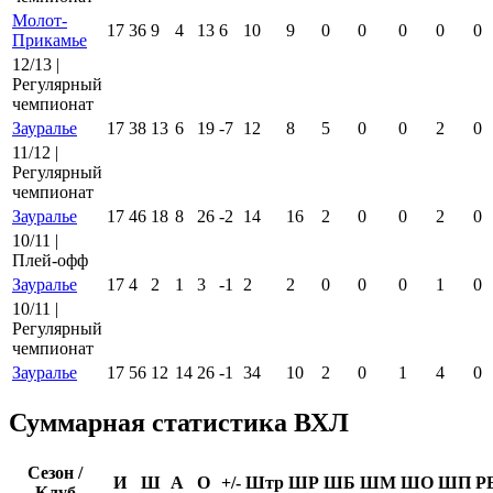
Молот-
17
36
9
4
13
6
10
9
0
0
0
0
0
Прикамье
12/13 |
Регулярный
чемпионат
Зауралье
17
38
13
6
19
-7
12
8
5
0
0
2
0
11/12 |
Регулярный
чемпионат
Зауралье
17
46
18
8
26
-2
14
16
2
0
0
2
0
10/11 |
Плей-офф
Зауралье
17
4
2
1
3
-1
2
2
0
0
0
1
0
10/11 |
Регулярный
чемпионат
Зауралье
17
56
12
14
26
-1
34
10
2
0
1
4
0
Суммарная статистика ВХЛ
Сезон /
И
Ш
А
О
+/-
Штр
ШР
ШБ
ШМ
ШО
ШП
Р
Клуб