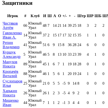
Защитники
Игрок
#
Клуб
И
Ш
А
О
+/-
+
-
Штр
ШР
ШБ
Ш
Чистяков
Южный
66
48
7
14
21
14
39
25
18
3
2
2
Артём
Урал
Гавриленко
Южный
14
37
2
15
17
17
32
15
35
1
1
0
Иван А.
Урал
Репин
Южный
41
51
6
9
15
8
36
28
24
6
0
0
Владимир
Урал
Куршук
Южный
5
46
5
8
13
10
33
23
39
4
1
0
Александр
Урал
Манухов
Южный
89
45
1
6
7
1
19
18
28
0
1
0
Никита
Урал
Кропачёв
Южный
88
46
1
5
6
1
20
19
24
1
0
0
Виталий
Урал
Суслопаров
Южный
25
21
0
5
5
-5
9
14
8
0
0
0
Илья
Урал
Харькин
Южный
26
26
1
2
3
-5
4
9
2
0
1
0
Никита
Урал
Мищенко
Южный
44
7
1
1
2
-1
3
4
4
0
1
0
Иван
Урал