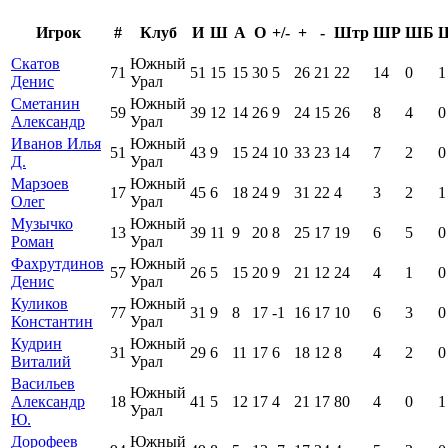
Игрок
#
Клуб
И
Ш
А
О
+/-
+
-
Штр
ШР
ШБ
Скатов
Южный
71
51
15
15
30
5
26
21
22
14
0
1
Денис
Урал
Сметанин
Южный
59
39
12
14
26
9
24
15
26
8
4
0
Александр
Урал
Иванов Илья
Южный
51
43
9
15
24
10
33
23
14
7
2
0
Д.
Урал
Марзоев
Южный
17
45
6
18
24
9
31
22
4
3
2
1
Олег
Урал
Музычко
Южный
13
39
11
9
20
8
25
17
19
6
5
0
Роман
Урал
Фахрутдинов
Южный
57
26
5
15
20
9
21
12
24
4
1
0
Денис
Урал
Куликов
Южный
77
31
9
8
17
-1
16
17
10
6
3
0
Константин
Урал
Кудрин
Южный
31
29
6
11
17
6
18
12
8
4
2
0
Виталий
Урал
Васильев
Южный
Александр
18
41
5
12
17
4
21
17
80
4
0
1
Урал
Ю.
Дорофеев
Южный