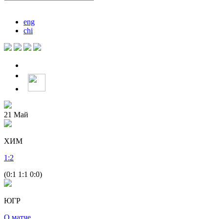
eng
chi
21
Май
ХИМ
1
:
2
(0:1 1:1 0:0)
ЮГР
О матче