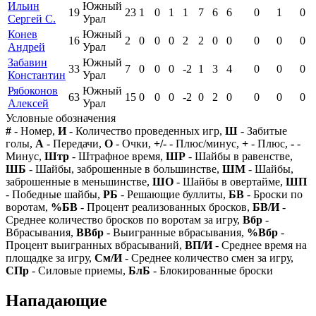
Ильин
Южный
19
23
1
0
1
1
7
6
6
0
1
0
Сергей С.
Урал
Конев
Южный
16
2
0
0
0
2
2
0
0
0
0
0
Андрей
Урал
Забавин
Южный
33
7
0
0
0
-2
1
3
4
0
0
0
Константин
Урал
Рябоконов
Южный
63
15
0
0
0
-2
0
2
0
0
0
0
Алексей
Урал
Условные обозначения
#
- Номер,
И
- Количество проведенных игр,
Ш
- Забитые
голы,
А
- Передачи,
О
- Очки,
+/-
- Плюс/минус,
+
- Плюс,
-
-
Минус,
Штр
- Штрафное время,
ШР
- Шайбы в равенстве,
ШБ
- Шайбы, заброшенные в большинстве,
ШМ
- Шайбы,
заброшенные в меньшинстве,
ШО
- Шайбы в овертайме,
ШП
- Победные шайбы,
РБ
- Решающие буллиты,
БВ
- Броски по
воротам,
%БВ
- Процент реализованных бросков,
БВ/И
-
Среднее количество бросков по воротам за игру,
Вбр
-
Вбрасывания,
ВВбр
- Выигранные вбрасывания,
%Вбр
-
Процент выигранных вбрасываний,
ВП/И
- Среднее время на
площадке за игру,
См/И
- Среднее количество смен за игру,
СПр
- Силовые приемы,
БлБ
- Блокированные броски
Нападающие