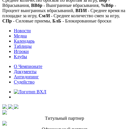
Среднее количество бросков по воротам за игру,
Вбр
-
Вбрасывания,
ВВбр
- Выигранные вбрасывания,
%Вбр
-
Процент выигранных вбрасываний,
ВП/И
- Среднее время на
площадке за игру,
См/И
- Среднее количество смен за игру,
СПр
- Силовые приемы,
БлБ
- Блокированные броски
Новости
Медиа
Календарь
Таблицы
Игроки
Клубы
О Чемпионате
Документы
Антидопинг
Судейство
Титульный партнер