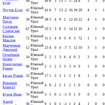
94
49
8
5
13
-7
17
24
4
5
3
0
Егор
Урал
Южный
Чугуев Егор
42
41
6
7
13
-2
16
18
28
4
1
1
Урал
Манушин
Южный
39
38
5
4
9
2
12
10
22
4
1
0
Пауль
Урал
Соловьёв
Южный
67
35
5
3
8
3
14
11
16
4
1
0
Станислав
Урал
Кицын
Южный
72
11
2
4
6
3
6
3
72
1
1
0
Максим
Урал
Марченков
Южный
12
23
4
0
4
-7
5
12
10
3
1
0
Дмитрий
Урал
Гичибеков
Южный
34
2
2
1
3
4
4
0
2
2
0
0
Назир
Урал
Крикуненко
Южный
68
2
1
2
3
3
3
0
0
1
0
0
Роман
Урал
Южный
Багин Роман
32
17
1
2
3
1
2
1
8
1
0
0
Урал
Воронин
Южный
53
4
0
2
2
1
2
1
0
0
0
0
Кирилл
Урал
Южный
Куров Иван
70
3
1
0
1
-1
0
1
0
0
1
0
Урал
Хацей
Южный
30
9
1
0
1
-1
1
2
4
1
0
0