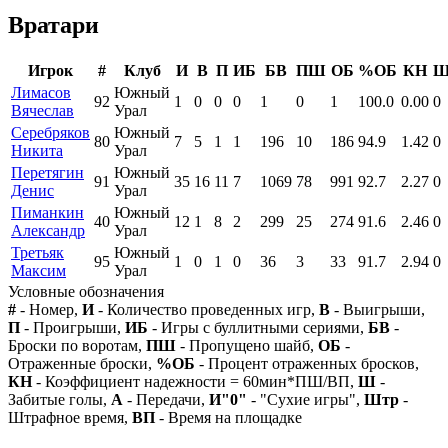
Вратари
Игрок
#
Клуб
И
В
П
ИБ
БВ
ПШ
ОБ
%ОБ
КН
Лимасов
Южный
92
1
0
0
0
1
0
1
100.0
0.00
0
Вячеслав
Урал
Серебряков
Южный
80
7
5
1
1
196
10
186
94.9
1.42
0
Никита
Урал
Перетягин
Южный
91
35
16
11
7
1069
78
991
92.7
2.27
0
Денис
Урал
Пиманкин
Южный
40
12
1
8
2
299
25
274
91.6
2.46
0
Александр
Урал
Третьяк
Южный
95
1
0
1
0
36
3
33
91.7
2.94
0
Максим
Урал
Условные обозначения
#
- Номер,
И
- Количество проведенных игр,
В
- Выигрыши,
П
- Проигрыши,
ИБ
- Игры с буллитными сериями,
БВ
-
Броски по воротам,
ПШ
- Пропущено шайб,
ОБ
-
Отраженные броски,
%ОБ
- Процент отраженных бросков,
КН
- Коэффициент надежности = 60мин*ПШ/ВП,
Ш
-
Забитые голы,
А
- Передачи,
И"0"
- "Сухие игры",
Штр
-
Штрафное время,
ВП
- Время на площадке